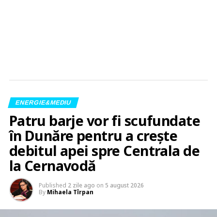
ENERGIE&MEDIU
Patru barje vor fi scufundate
în Dunăre pentru a creşte
debitul apei spre Centrala de
la Cernavodă
Published
2 zile ago
on
5 august 2026
By
Mihaela Tîrpan