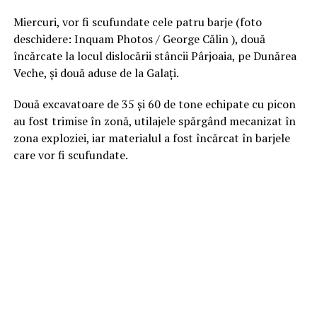
Miercuri, vor fi scufundate cele patru barje (foto
deschidere: Inquam Photos / George Călin ), două
încărcate la locul dislocării stâncii Pârjoaia, pe Dunărea
Veche, şi două aduse de la Galaţi.
Două excavatoare de 35 şi 60 de tone echipate cu picon
au fost trimise în zonă, utilajele spărgând mecanizat în
zona exploziei, iar materialul a fost încărcat în barjele
care vor fi scufundate.
“După 14.00 se
estimează că va avea
loc scufundarea
barjelor. Până la acea
oră (14.00) se va
încărca ultima barjă”,