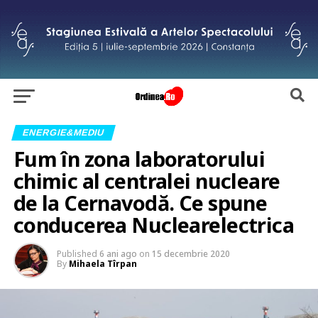
ENERGIE&MEDIU
Fum în zona laboratorului
chimic al centralei nucleare
de la Cernavodă. Ce spune
conducerea Nuclearelectrica
Published
6 ani ago
on
15 decembrie 2020
By
Mihaela Tîrpan