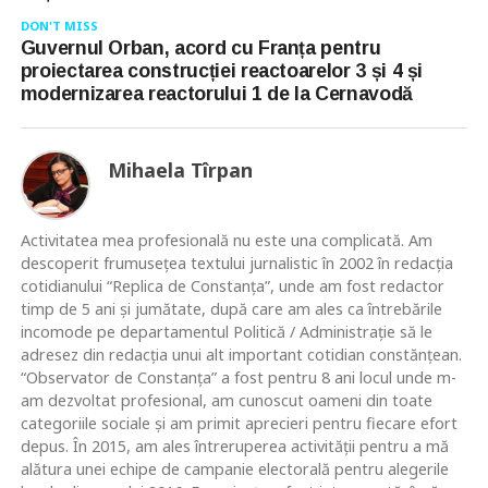
DON'T MISS
Guvernul Orban, acord cu Franța pentru
proiectarea construcției reactoarelor 3 și 4 și
modernizarea reactorului 1 de la Cernavodă
Mihaela Tîrpan
Activitatea mea profesională nu este una complicată. Am
descoperit frumusețea textului jurnalistic în 2002 în redacția
cotidianului “Replica de Constanța”, unde am fost redactor
timp de 5 ani și jumătate, după care am ales ca întrebările
incomode pe departamentul Politică / Administrație să le
adresez din redacția unui alt important cotidian constănțean.
“Observator de Constanța” a fost pentru 8 ani locul unde m-
am dezvoltat profesional, am cunoscut oameni din toate
categoriile sociale și am primit aprecieri pentru fiecare efort
depus. În 2015, am ales întreruperea activității pentru a mă
alătura unei echipe de campanie electorală pentru alegerile