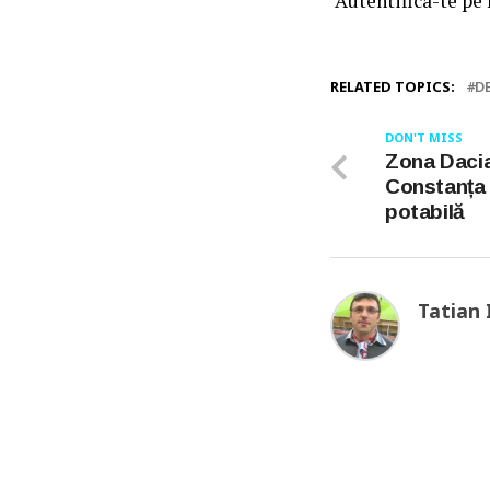
Autentifica-te pe
RELATED TOPICS:
D
DON'T MISS
Zona Dacia
Constanța
potabilă
Tatian 