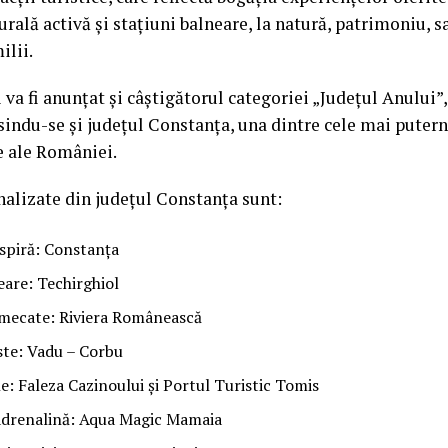
urală activă și stațiuni balneare, la natură, patrimoniu, s
ilii.
 va fi anunțat și câștigătorul categoriei „Județul Anului”,
indu-se și județul Constanța, una dintre cele mai putern
ce ale României.
alizate din județul Constanța sunt:
nspiră: Constanța
eare: Techirghiol
mecate: Riviera Românească
ste: Vadu – Corbu
: Faleza Cazinoului și Portul Turistic Tomis
i adrenalină: Aqua Magic Mamaia