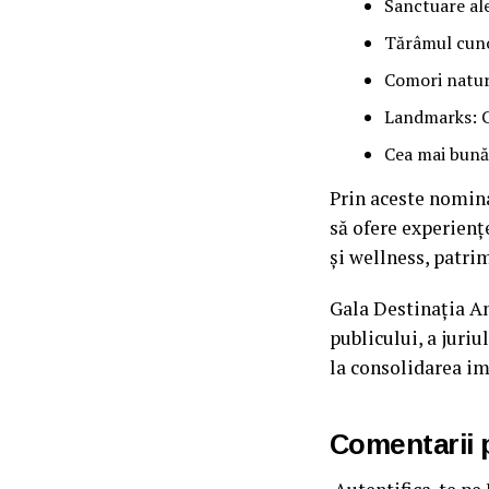
Sanctuare ale
Tărâmul cunoa
Comori natur
Landmarks: C
Cea mai bună
Prin aceste nomina
să ofere experiențe
și wellness, patri
Gala Destinația An
publicului, a juriu
la consolidarea im
Comentarii