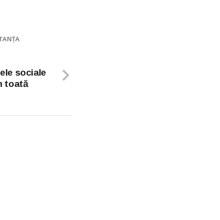
TANȚA
lele sociale
n toată