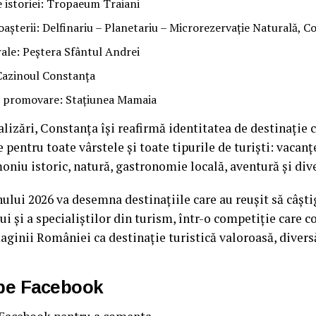
 istoriei: Tropaeum Traiani
șterii: Delfinariu – Planetariu – Microrezervație Naturală, C
ale: Peștera Sfântul Andrei
azinoul Constanța
 promovare: Stațiunea Mamaia
lizări, Constanța își reafirmă identitatea de destinație 
 pentru toate vârstele și toate tipurile de turiști: vacanț
moniu istoric, natură, gastronomie locală, aventură și div
ului 2026 va desemna destinațiile care au reușit să câști
lui și a specialiștilor din turism, într-o competiție care c
aginii României ca destinație turistică valoroasă, diversă
 pe Facebook