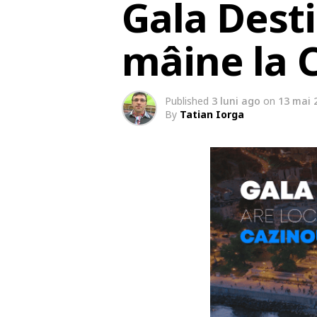
Gala Desti
mâine la 
Published
3 luni ago
on
13 mai 
By
Tatian Iorga