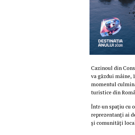
Cazinoul din Const
va găzdui mâine, 
momentul culminan
turistice din Româ
Într-un spațiu cu 
reprezentanți ai de
și comunități loca