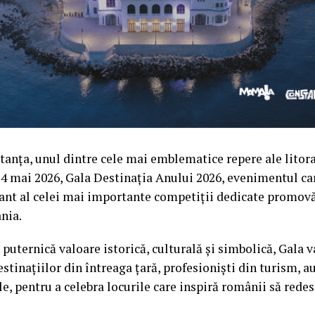
anța, unul dintre cele mai emblematice repere ale litor
14 mai 2026, Gala Destinația Anului 2026, evenimentul c
t al celei mai importante competiții dedicate promovăr
nia.
o puternică valoare istorică, culturală și simbolică, Gala
stinațiilor din întreaga țară, profesioniști din turism, au
le, pentru a celebra locurile care inspiră românii să red