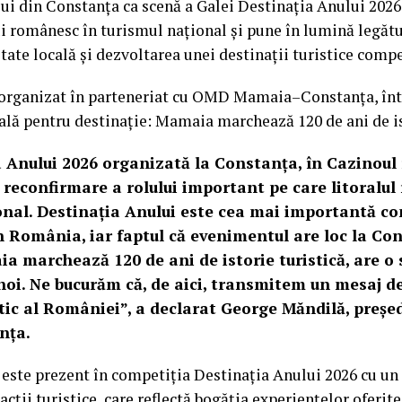
i din Constanța ca scenă a Galei Destinația Anului 2026
ui românesc în turismul național și pune în lumină legătu
tate locală și dezvoltarea unei destinații turistice compe
organizat în parteneriat cu OMD Mamaia–Constanța, înt
ală pentru destinație: Mamaia marchează 120 de ani de is
 Anului 2026 organizată la Constanța, în Cazinoul
o reconfirmare a rolului important pe care litoralul
onal. Destinația Anului este cea mai importantă co
din România, iar faptul că evenimentul are loc la Co
a marchează 120 de ani de istorie turistică, are o 
noi. Ne bucurăm că, de aici, transmitem un mesaj de
stic al României”, a declarat George Măndilă, preș
nța.
este prezent în competiția Destinația Anului 2026 cu un 
racții turistice, care reflectă bogăția experiențelor oferit