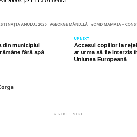
 Facebook pentru a comenta
ESTINAȚIA ANULUI 2026
GEORGE MĂNDILĂ
OMD MAMAIA – CONS
UP NEXT
 din municipiul
Accesul copiilor la rețe
 rămâne fără apă
ar urma să fie interzis î
Uniunea Europeană
Iorga
ADVERTISEMENT