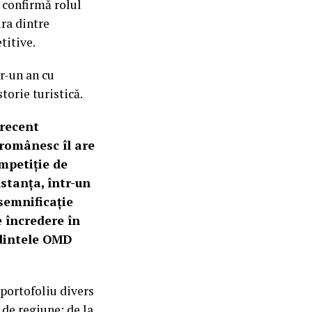
 confirmă rolul
ra dintre
titive.
r-un an cu
torie turistică.
 recent
 românesc îl are
mpetiție de
nstanța, într-un
semnificație
 încredere în
edintele OMD
portofoliu divers
e de regiune: de la