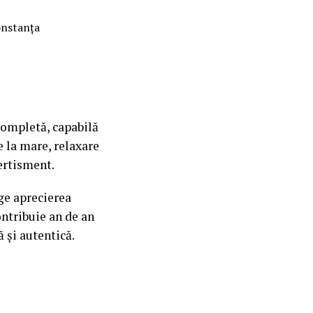
onstanța
completă, capabilă
e la mare, relaxare
ertisment.
ge aprecierea
ontribuie an de an
 și autentică.