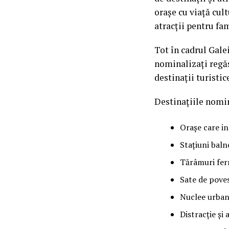
orașe cu viață cult
atracții pentru fam
Tot în cadrul Galei
nominalizați regăs
destinații turisti
Destinațiile nomin
Orașe care i
Stațiuni baln
Tărâmuri fer
Sate de pove
Nuclee urbane
Distracție ș