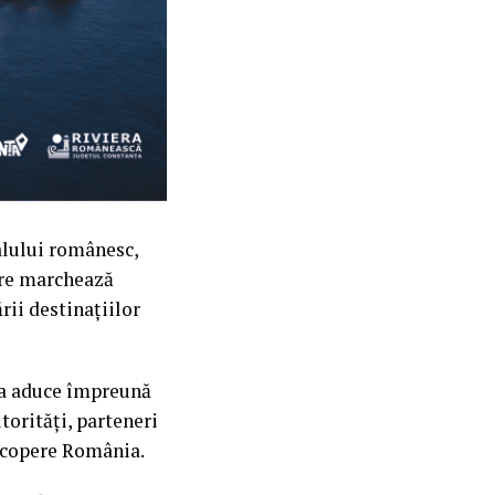
alului românesc,
are marchează
ii destinațiilor
 va aduce împreună
torități, parteneri
escopere România.