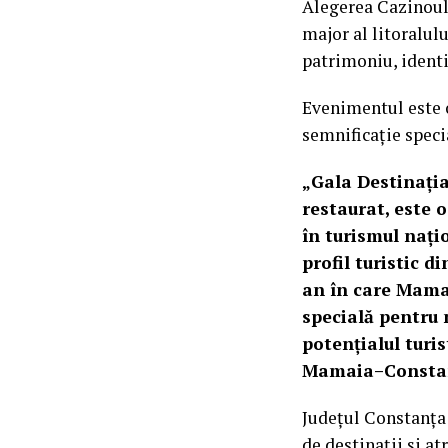
Alegerea Cazinoulu
major al litoralul
patrimoniu, identi
Evenimentul este 
semnificație speci
„Gala Destinația
restaurat, este 
în turismul nați
profil turistic 
an în care Mamai
specială pentru 
potențialul turi
Mamaia–Consta
Județul Constanța 
de destinații și at