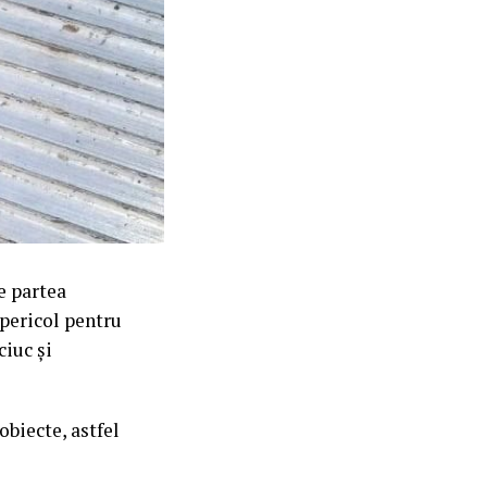
e partea
 pericol pentru
ciuc și
biecte, astfel