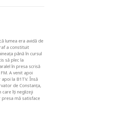
u că lumea era avidă de
af a constituit
ineaţa până în cursul
is să plec la
ralel în presa scrisă
 FM. A venit apoi
r apoi la B1TV. Însă
rvator de Constanţa,
are îţi neglizeji
ar presa mă satisface