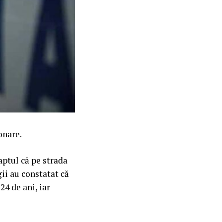
onare.
faptul că pe strada
gii au constatat că
24 de ani, iar