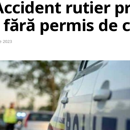
ccident rutier p
” fără permis de
ie 2023