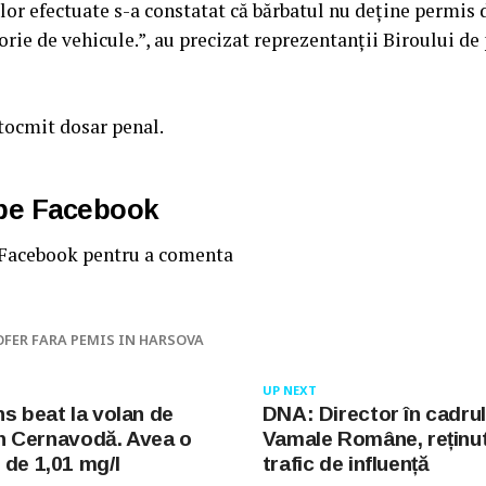
ilor efectuate s-a constatat că bărbatul nu deține permis
rie de vehicule.”, au precizat reprezentanții Biroului de 
ntocmit dosar penal.
 pe Facebook
 Facebook pentru a comenta
OFER FARA PEMIS IN HARSOVA
UP NEXT
ns beat la volan de
DNA: Director în cadrul 
din Cernavodă. Avea o
Vamale Române, reținu
 de 1,01 mg/l
trafic de influență