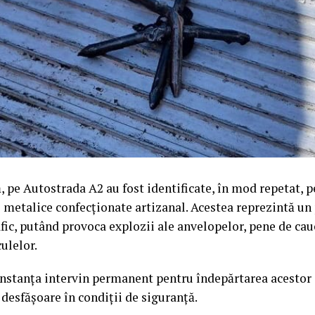
, pe Autostrada A2 au fost identificate, în mod repetat, p
e metalice confecționate artizanal. Acestea reprezintă un
afic, putând provoca explozii ale anvelopelor, pene de cau
ulelor.
stanța intervin permanent pentru îndepărtarea acestor o
e desfășoare în condiții de siguranță.