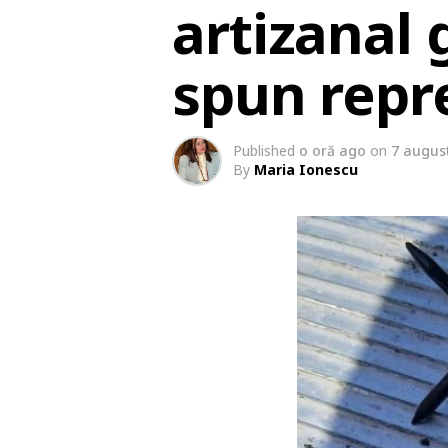
artizanal 
spun repr
Published
o oră ago
on
7 augus
By
Maria Ionescu