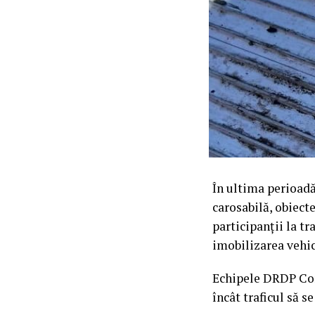
În ultima perioadă
carosabilă, obiect
participanții la tr
imobilizarea vehic
Echipele DRDP Con
încât traficul să s