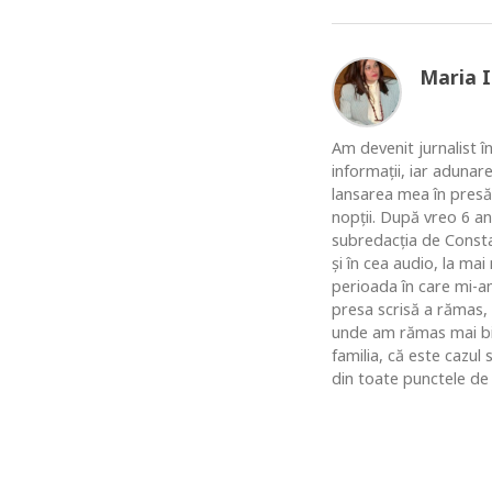
Maria 
Am devenit jurnalist în
informaţii, iar adunar
lansarea mea în presă
nopţii. După vreo 6 an
subredacţia de Constan
şi în cea audio, la ma
perioada în care mi-am
presa scrisă a rămas,
unde am rămas mai bine
familia, că este cazul
din toate punctele de 