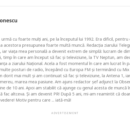
Ionescu
 urmă cu foarte mulţi ani, pe la începutul lui 1992. Era dificil, pentr
ea acestora presupunea foarte multă muncă. Redacţia ziarului Telegr
, iar viaţa mea personală a devenit extrem de simplă: lucram de dim
i, timp în care am început să fac şi televiziune, la TV Neptun, am dec
ţa a ziarului Naţional. Acela a fost momentul în care am lucrat în pa
i multe posturi de radio, începând cu Europa FM şi terminând cu Mix
 dorit mai mult şi am continuat să fac şi televiziune, la Antena 1, ia
 mereu, marea mea pasiune. Am ajuns redactor şef adjunct la Obse
 de 10 ani. Apoi am stabilit că ajunge cu genul acesta de muncă în c
 să fac altceva. Şi am devenit PR! După 5 ani, mi-am reamintit că do
vedere! Motiv pentru care ... iată-mă!
ADVERTISEMENT