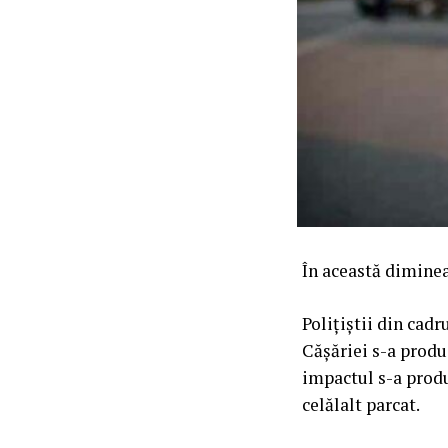
În această diminea
Polițiștii din cadr
Cășăriei s-a produs
impactul s-a produ
celălalt parcat.