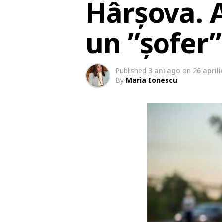
Hârșova. A
un ”șofer
Published
3 ani ago
on
26 april
By
Maria Ionescu