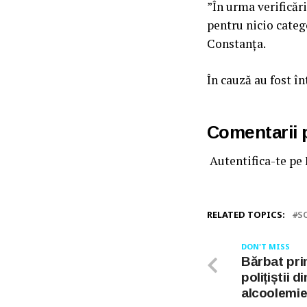
”În urma verificăr
pentru nicio catego
Constanța.
În cauză au fost î
Comentarii
Autentifica-te pe
RELATED TOPICS:
S
DON'T MISS
Bărbat pri
polițiștii 
alcoolemie