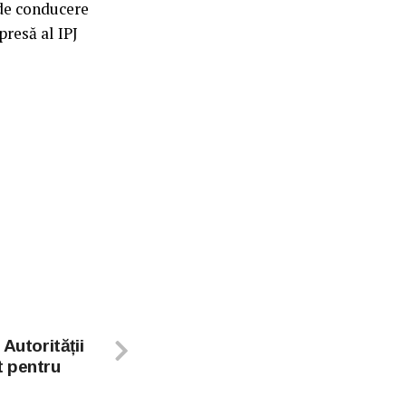
 de conducere
presă al IPJ
Autorității
t pentru