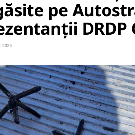
găsite pe Autost
ezentanții DRDP
t 2026