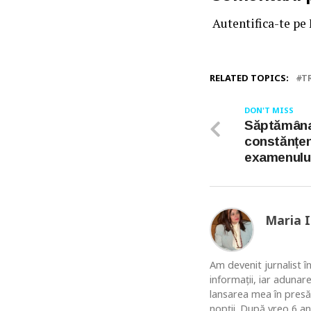
Autentifica-te pe
RELATED TOPICS:
T
DON'T MISS
Săptămâna 
constănțen
examenului
Maria 
Am devenit jurnalist în
informaţii, iar adunar
lansarea mea în presă
nopţii. După vreo 6 an