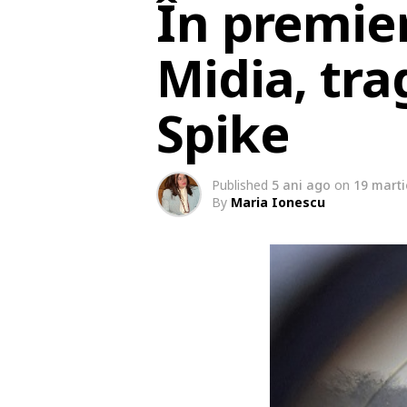
În premier
Midia, tra
Spike
Published
5 ani ago
on
19 marti
By
Maria Ionescu