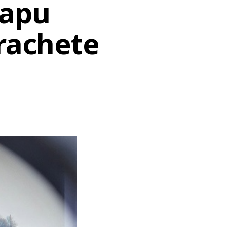
Capu
 rachete