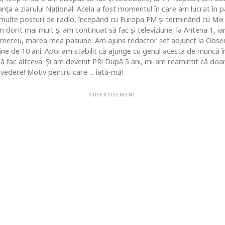
ţa a ziarului Naţional. Acela a fost momentul în care am lucrat în pa
i multe posturi de radio, începând cu Europa FM şi terminând cu Mix
 dorit mai mult şi am continuat să fac şi televiziune, la Antena 1, ia
 mereu, marea mea pasiune. Am ajuns redactor şef adjunct la Obse
 de 10 ani. Apoi am stabilit că ajunge cu genul acesta de muncă în c
 să fac altceva. Şi am devenit PR! După 5 ani, mi-am reamintit că do
vedere! Motiv pentru care ... iată-mă!
ADVERTISEMENT