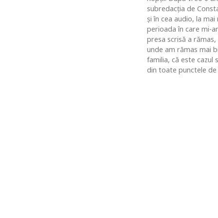
subredacţia de Constan
şi în cea audio, la ma
perioada în care mi-am
presa scrisă a rămas,
unde am rămas mai bine
familia, că este cazul
din toate punctele de 