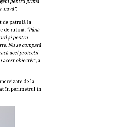
agem pentru prima
r-navă”.
 de patrulă la
le de rutină
. “Până
ord și pentru
arte. Nu se compară
acă acel proiectil
m acest obiecti
v”, a
pervizate de la
cat în perimetrul în