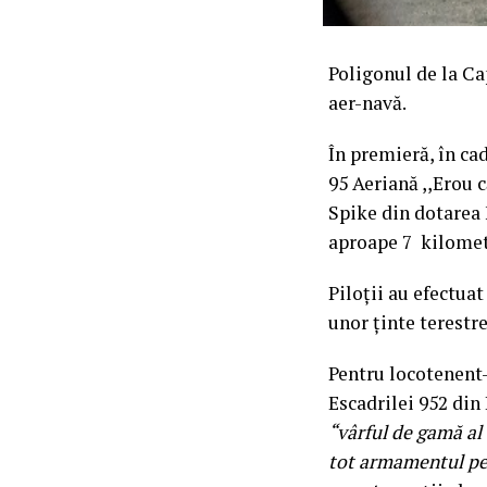
Poligonul de la Ca
aer-navă.
În premieră, în ca
95 Aeriană ,,Erou 
Spike din dotarea 
aproape 7 kilometr
Piloții au efectuat
unor ținte terestre
Pentru locotenent-
Escadrilei 952 din
“vârful de gamă al 
tot armamentul pe