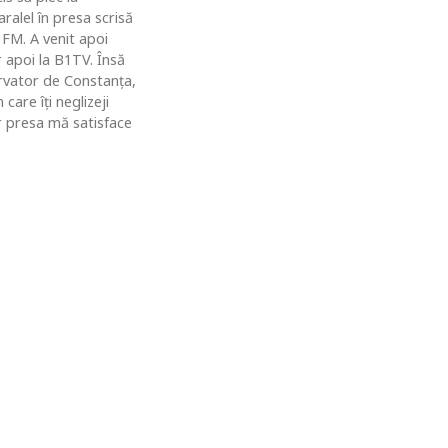
ralel în presa scrisă
 FM. A venit apoi
r apoi la B1TV. Însă
rvator de Constanţa,
are îţi neglizeji
ar presa mă satisface