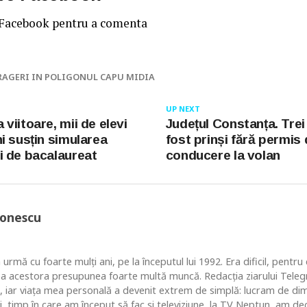
 Facebook pentru a comenta
RAGERI IN POLIGONUL CAPU MIDIA
UP NEXT
viitoare, mii de elevi
Județul Constanța. Trei
i susțin simularea
fost prinși fără permis
 de bacalaureat
conducere la volan
Ionescu
 urmă cu foarte mulţi ani, pe la începutul lui 1992. Era dificil, pentr
ea acestora presupunea foarte multă muncă. Redacţia ziarului Telegr
, iar viaţa mea personală a devenit extrem de simplă: lucram de dim
i, timp în care am început să fac şi televiziune, la TV Neptun, am dec