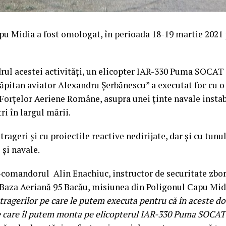
pu Midia a fost omologat, în perioada 18-19 martie 2021 
drul acestei activități, un elicopter IAR-330 Puma SOCAT
căpitan aviator Alexandru Șerbănescu” a executat foc cu o
Forțelor Aeriene Române, asupra unei ținte navale instabi
i în largul mării.
 trageri și cu proiectile reactive nedirijate, dar și cu tun
 și navale.
comandorul Alin Enachiuc, instructor de securitate zbor
 Baza Aeriană 95 Bacău, misiunea din Poligonul Capu Mid
tragerilor pe care le putem executa pentru că în aceste do
 care îl putem monta pe elicopterul IAR-330 Puma SOCAT