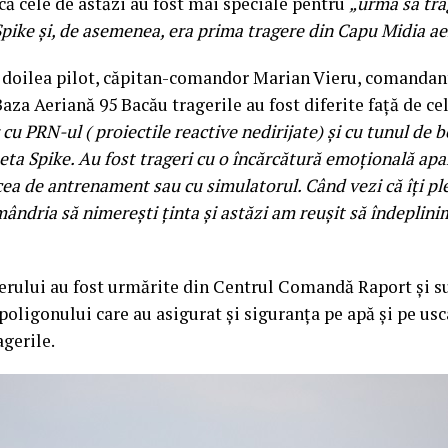
 că cele de astăzi au fost mai speciale pentru
„
urma să tr
Spike
și,
de asemenea, era prima tragere din Capu Midia ae
l doilea pilot, căpitan-comandor Marian Vieru, comandant
aza Aeriană 95 Bacău tragerile au fost diferite față de ce
u PRN-ul ( proiectile reactive nedirijate) și cu tunul de b
eta Spike. Au fost trageri cu o încărcătură emoțională ap
cea de antrenament sau cu simulatorul. Când vezi că îți ple
mândria să nimerești ținta și astăzi am reușit să îndeplini
erului au fost urmărite din Centrul Comandă Raport și su
 poligonului care au asigurat și siguranța pe apă și pe us
agerile.