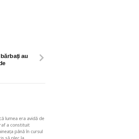
 bărbați au
 de
u că lumea era avidă de
af a constituit
ineaţa până în cursul
is să plec la