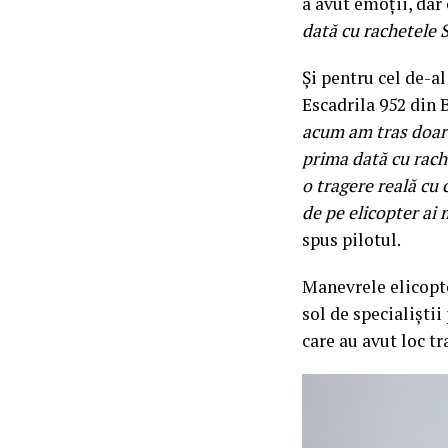
a avut emoții, dar
dată cu rachetele 
Și pentru cel de-a
Escadrila 952 din B
acum am tras doar c
prima dată cu rach
o tragere reală cu 
de pe elicopter ai 
spus pilotul.
Manevrele elicopt
sol de specialiștii
care au avut loc tr