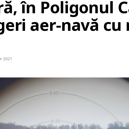
ă, în Poligonul 
geri aer-navă cu
e 2021