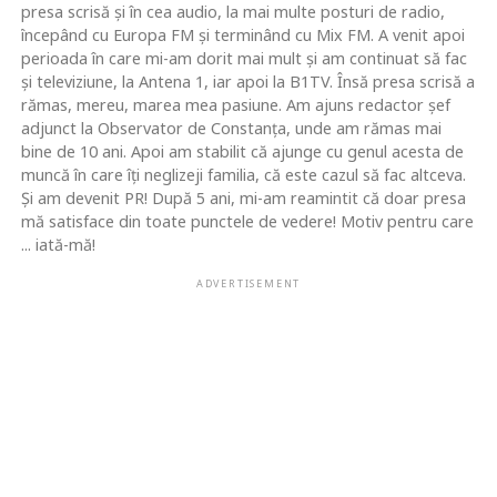
presa scrisă şi în cea audio, la mai multe posturi de radio,
începând cu Europa FM şi terminând cu Mix FM. A venit apoi
perioada în care mi-am dorit mai mult şi am continuat să fac
şi televiziune, la Antena 1, iar apoi la B1TV. Însă presa scrisă a
rămas, mereu, marea mea pasiune. Am ajuns redactor şef
adjunct la Observator de Constanţa, unde am rămas mai
bine de 10 ani. Apoi am stabilit că ajunge cu genul acesta de
muncă în care îţi neglizeji familia, că este cazul să fac altceva.
Şi am devenit PR! După 5 ani, mi-am reamintit că doar presa
mă satisface din toate punctele de vedere! Motiv pentru care
... iată-mă!
ADVERTISEMENT