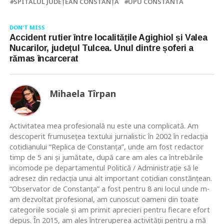
SPITALUL JUDEŢEAN CONSTANŢA
UPU CONSTANTA
DON'T MISS
Accident rutier între localitățile Agighiol și Valea
Nucarilor, județul Tulcea. Unul dintre șoferi a
rămas încarcerat
Mihaela Tîrpan
Activitatea mea profesională nu este una complicată. Am
descoperit frumusețea textului jurnalistic în 2002 în redacția
cotidianului “Replica de Constanța”, unde am fost redactor
timp de 5 ani și jumătate, după care am ales ca întrebările
incomode pe departamentul Politică / Administrație să le
adresez din redacția unui alt important cotidian constănțean.
“Observator de Constanța” a fost pentru 8 ani locul unde m-
am dezvoltat profesional, am cunoscut oameni din toate
categoriile sociale și am primit aprecieri pentru fiecare efort
depus. În 2015, am ales întreruperea activității pentru a mă