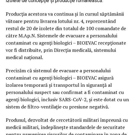
izolete de concepţie şi producţie românească.
Producţia acestora va continua şi în cursul săptămânii
viitoare pentru livrarea lotului nr. 4, reprezentând
restul de 20 de izolete din totalul de 100 comandate de
către M.Ap.N. Sistemele de evacuare a personalului
contaminat cu agenţi biologici – BIOEVAC recepţionate
vor fi distribuite, prin Direcţia medicală, sistemului
medical naţional.
Precizăm că sistemul de evacuare a personalului
contaminat cu agenţi biologici – BIOEVAC asigură
izolarea temporară şi transportul în siguranţă al
personalului suspect sau confirmat a fi contaminat cu
agenţi biologici, inclusiv SARS-CoV-2, şi este dotat cu un
sistem de filtro-ventilaţie cu presiune negativă.
Produsul, dezvoltat de cercetătorii militari împreună cu
medicii militari, îndeplineşte standardele de securitate
pentru prevenirea riscurilor de contaminare în zona de