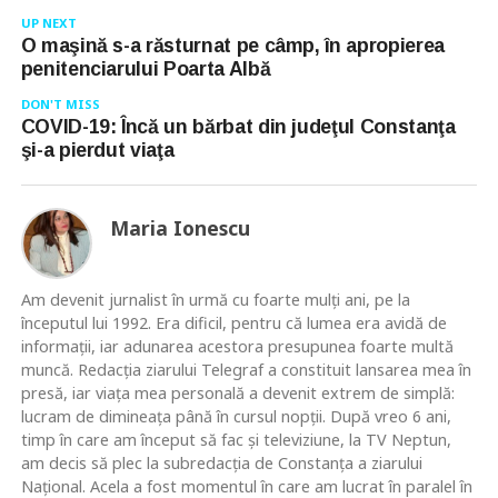
UP NEXT
O maşină s-a răsturnat pe câmp, în apropierea
penitenciarului Poarta Albă
DON'T MISS
COVID-19: Încă un bărbat din judeţul Constanţa
şi-a pierdut viaţa
Maria Ionescu
Am devenit jurnalist în urmă cu foarte mulţi ani, pe la
începutul lui 1992. Era dificil, pentru că lumea era avidă de
informaţii, iar adunarea acestora presupunea foarte multă
muncă. Redacţia ziarului Telegraf a constituit lansarea mea în
presă, iar viaţa mea personală a devenit extrem de simplă:
lucram de dimineaţa până în cursul nopţii. După vreo 6 ani,
timp în care am început să fac şi televiziune, la TV Neptun,
am decis să plec la subredacţia de Constanţa a ziarului
Naţional. Acela a fost momentul în care am lucrat în paralel în