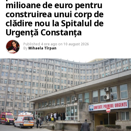
milioane de euro pentru
construirea unui corp de
clădire nou la Spitalul de
Urgență Constanța
Published
4 ore ago
on
10 august 2026
By
Mihaela Tîrpan