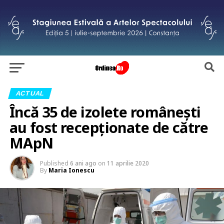
ACTUAL
Încă 35 de izolete româneşti
au fost recepţionate de către
MApN
Published
6 ani ago
on
11 aprilie 2020
By
Maria Ionescu