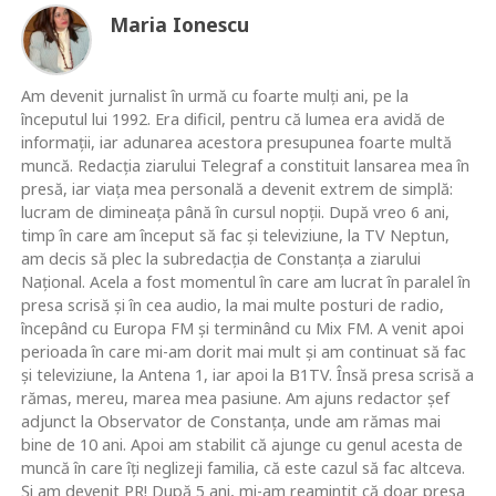
Maria Ionescu
Am devenit jurnalist în urmă cu foarte mulţi ani, pe la
începutul lui 1992. Era dificil, pentru că lumea era avidă de
informaţii, iar adunarea acestora presupunea foarte multă
muncă. Redacţia ziarului Telegraf a constituit lansarea mea în
presă, iar viaţa mea personală a devenit extrem de simplă:
lucram de dimineaţa până în cursul nopţii. După vreo 6 ani,
timp în care am început să fac şi televiziune, la TV Neptun,
am decis să plec la subredacţia de Constanţa a ziarului
Naţional. Acela a fost momentul în care am lucrat în paralel în
presa scrisă şi în cea audio, la mai multe posturi de radio,
începând cu Europa FM şi terminând cu Mix FM. A venit apoi
perioada în care mi-am dorit mai mult şi am continuat să fac
şi televiziune, la Antena 1, iar apoi la B1TV. Însă presa scrisă a
rămas, mereu, marea mea pasiune. Am ajuns redactor şef
adjunct la Observator de Constanţa, unde am rămas mai
bine de 10 ani. Apoi am stabilit că ajunge cu genul acesta de
muncă în care îţi neglizeji familia, că este cazul să fac altceva.
Şi am devenit PR! După 5 ani, mi-am reamintit că doar presa