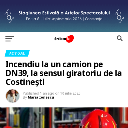
ACTUAL
Incendiu la un camion pe
DN39, la sensul giratoriu de la
Costinești
Published
1 an ago
on
10 iulie 2025
By
Maria Ionescu