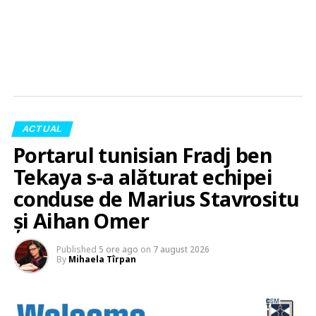
ACTUAL
Portarul tunisian Fradj ben
Tekaya s-a alăturat echipei
conduse de Marius Stavrositu
și Aihan Omer
Published
5 ore ago
on
7 august 2026
By
Mihaela Tîrpan