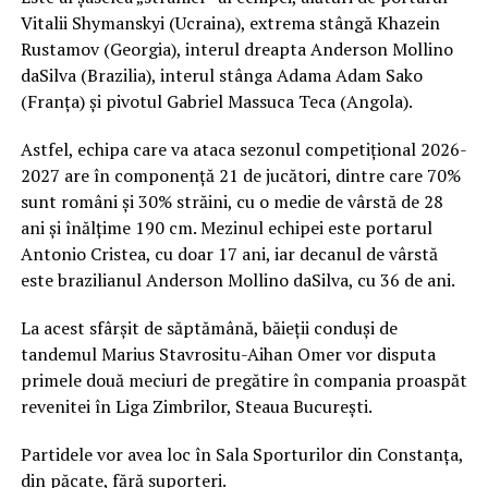
Vitalii Shymanskyi (Ucraina), extrema stângă Khazein
Rustamov (Georgia), interul dreapta Anderson Mollino
daSilva (Brazilia), interul stânga Adama Adam Sako
(Franța) și pivotul Gabriel Massuca Teca (Angola).
Astfel, echipa care va ataca sezonul competițional 2026-
2027 are în componență 21 de jucători, dintre care 70%
sunt români și 30% străini, cu o medie de vârstă de 28
ani și înălțime 190 cm. Mezinul echipei este portarul
Antonio Cristea, cu doar 17 ani, iar decanul de vârstă
este brazilianul Anderson Mollino daSilva, cu 36 de ani.
La acest sfârșit de săptămână, băieții conduși de
tandemul Marius Stavrositu-Aihan Omer vor disputa
primele două meciuri de pregătire în compania proaspăt
revenitei în Liga Zimbrilor, Steaua București.
Partidele vor avea loc în Sala Sporturilor din Constanța,
din păcate, fără suporteri.