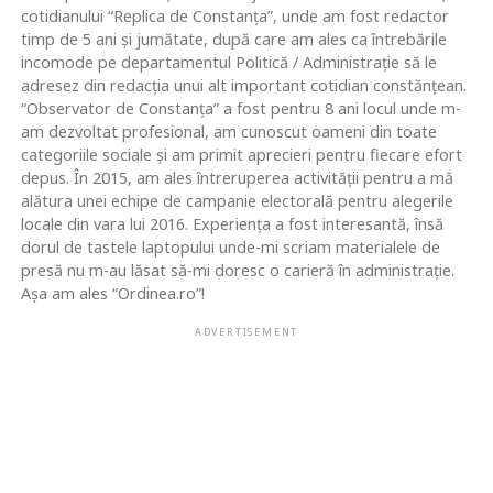
cotidianului “Replica de Constanța”, unde am fost redactor
timp de 5 ani și jumătate, după care am ales ca întrebările
incomode pe departamentul Politică / Administrație să le
adresez din redacția unui alt important cotidian constănțean.
“Observator de Constanța” a fost pentru 8 ani locul unde m-
am dezvoltat profesional, am cunoscut oameni din toate
categoriile sociale și am primit aprecieri pentru fiecare efort
depus. În 2015, am ales întreruperea activității pentru a mă
alătura unei echipe de campanie electorală pentru alegerile
locale din vara lui 2016. Experiența a fost interesantă, însă
dorul de tastele laptopului unde-mi scriam materialele de
presă nu m-au lăsat să-mi doresc o carieră în administrație.
Așa am ales “Ordinea.ro”!
ADVERTISEMENT