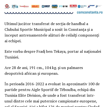
Ultimul jucător transferat de secția de handbal a
Clubului Sportiv Municipal a sosit în Constanța și a
început antrenamentele alături de ceilalți componenți
ai echipei.
Este vorba despre Fradj ben Tekaya, portar al naționalei
Tunisiei.
Are 28 de ani, 191 cm., 104 kg. și un palmares
deopotrivă african și european.
În perioada 2016-2022 a evoluat în aproximativ 100 de
partide pentru Aigle Sportif de Téboulba, echipă din
Tunisia Elite Division, de unde a fost transferat într-
unul dintre cele mai puternice campionate europene,
cel al Spaniei. Aici a bifat 126 de meciuri pentru Ciudad