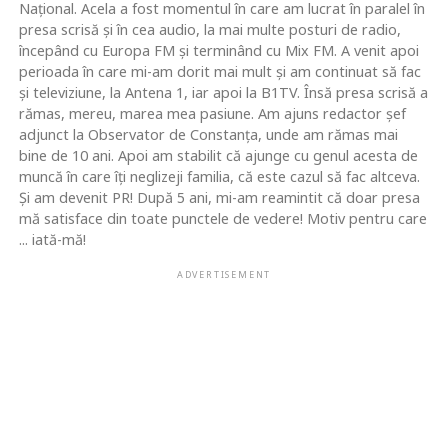
Naţional. Acela a fost momentul în care am lucrat în paralel în
presa scrisă şi în cea audio, la mai multe posturi de radio,
începând cu Europa FM şi terminând cu Mix FM. A venit apoi
perioada în care mi-am dorit mai mult şi am continuat să fac
şi televiziune, la Antena 1, iar apoi la B1TV. Însă presa scrisă a
rămas, mereu, marea mea pasiune. Am ajuns redactor şef
adjunct la Observator de Constanţa, unde am rămas mai
bine de 10 ani. Apoi am stabilit că ajunge cu genul acesta de
muncă în care îţi neglizeji familia, că este cazul să fac altceva.
Şi am devenit PR! După 5 ani, mi-am reamintit că doar presa
mă satisface din toate punctele de vedere! Motiv pentru care
... iată-mă!
ADVERTISEMENT