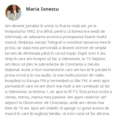
Maria Ionescu
Am devenit jurnalist în urmă cu foarte mulţi ani, pe la
începutul lui 1992. Era dificil, pentru că lumea era avidă de
informaţii, iar adunarea acestora presupunea foarte multă
muncă. Redacţia ziarului Telegraf a constituit lansarea mea în
presă, iar viaţa mea personală a devenit extrem de simplă:
lucram de dimineaţa până în cursul nopţii. După vreo 6 ani,
timp în care am început să fac şi televiziune, la TV Neptun,
am decis să plec la subredacţia de Constanţa a ziarului
Naţional. Acela a fost momentul în care am lucrat în paralel în
presa scrisă şi în cea audio, la mai multe posturi de radio,
începând cu Europa FM şi terminând cu Mix FM. A venit apoi
perioada în care mi-am dorit mai mult şi am continuat să fac
şi televiziune, la Antena 1, iar apoi la B1TV. Însă presa scrisă a
rămas, mereu, marea mea pasiune. Am ajuns redactor şef
adjunct la Observator de Constanţa, unde am rămas mai
bine de 10 ani. Apoi am stabilit că ajunge cu genul acesta de
muncă în care îţi neglizeji familia, că este cazul să fac altceva.