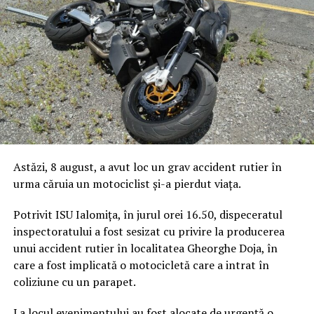
Astăzi, 8 august, a avut loc un grav accident rutier în
urma căruia un motociclist și-a pierdut viața.
Potrivit ISU Ialomița, în jurul orei 16.50, dispeceratul
inspectoratului a fost sesizat cu privire la producerea
unui accident rutier în localitatea Gheorghe Doja, în
care a fost implicată o motocicletă care a intrat în
coliziune cu un parapet.
La locul evenimentului au fost alocate de urgență o