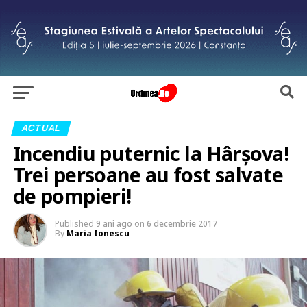
ACTUAL
Incendiu puternic la Hârșova!
Trei persoane au fost salvate
de pompieri!
Published
9 ani ago
on
6 decembrie 2017
By
Maria Ionescu