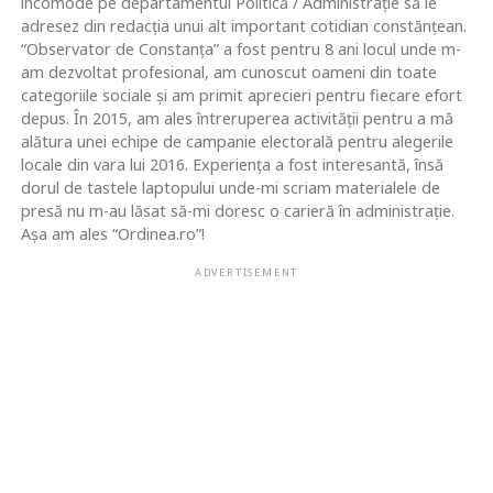
incomode pe departamentul Politică / Administrație să le
adresez din redacția unui alt important cotidian constănțean.
“Observator de Constanța” a fost pentru 8 ani locul unde m-
am dezvoltat profesional, am cunoscut oameni din toate
categoriile sociale și am primit aprecieri pentru fiecare efort
depus. În 2015, am ales întreruperea activității pentru a mă
alătura unei echipe de campanie electorală pentru alegerile
locale din vara lui 2016. Experiența a fost interesantă, însă
dorul de tastele laptopului unde-mi scriam materialele de
presă nu m-au lăsat să-mi doresc o carieră în administrație.
Așa am ales “Ordinea.ro”!
ADVERTISEMENT