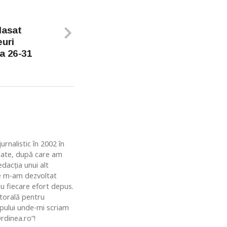
lasat
euri
a 26-31
rnalistic în 2002 în
ătate, după care am
dacția unui alt
de m-am dezvoltat
u fiecare efort depus.
ctorală pentru
topului unde-mi scriam
rdinea.ro”!