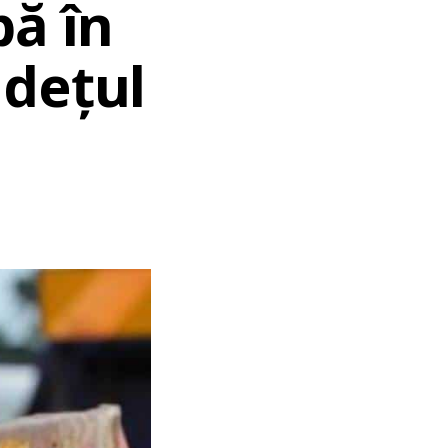
pă în
udețul