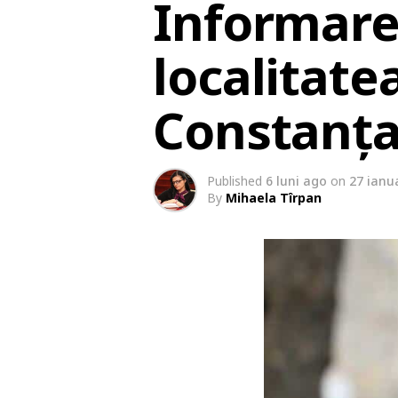
Informare 
localitat
Constanț
Published
6 luni ago
on
27 ianu
By
Mihaela Tîrpan