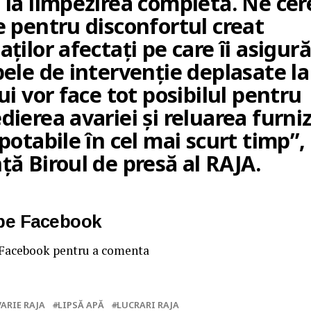
 la limpezirea completă. Ne ce
e pentru disconfortul creat
ților afectați pe care îi asigur
ele de intervenție deplasate la
ui vor face tot posibilul pentru
ierea avariei și reluarea furniz
potabile în cel mai scurt timp”,
ță Biroul de presă al RAJA.
 pe Facebook
 Facebook pentru a comenta
VARIE RAJA
LIPSĂ APĂ
LUCRARI RAJA