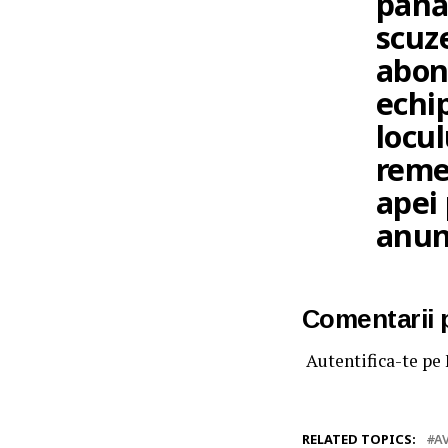
până
scuz
abona
echip
locul
remed
apei 
anun
Comentarii
Autentifica-te pe
RELATED TOPICS:
A