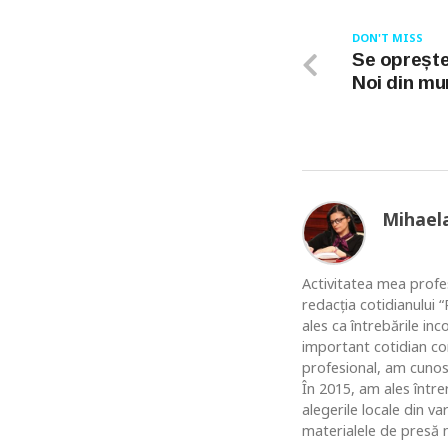
DON'T MISS
Se oprește 
Noi din mu
Mihael
Activitatea mea profes
redacția cotidianului
ales ca întrebările in
important cotidian co
profesional, am cunosc
În 2015, am ales între
alegerile locale din v
materialele de presă n