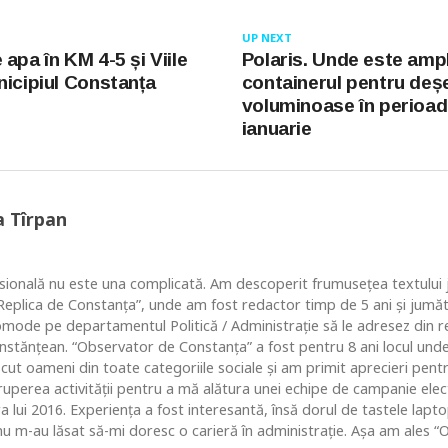
UP NEXT
apa în KM 4-5 și Viile
Polaris. Unde este amp
nicipiul Constanța
containerul pentru deș
voluminoase în perioad
ianuarie
a Tîrpan
ională nu este una complicată. Am descoperit frumusețea textului ju
 “Replica de Constanța”, unde am fost redactor timp de 5 ani și jum
comode pe departamentul Politică / Administrație să le adresez din re
nstănțean. “Observator de Constanța” a fost pentru 8 ani locul un
ut oameni din toate categoriile sociale și am primit aprecieri pentr
ruperea activității pentru a mă alătura unei echipe de campanie ele
ara lui 2016. Experiența a fost interesantă, însă dorul de tastele lap
u m-au lăsat să-mi doresc o carieră în administrație. Așa am ales “O