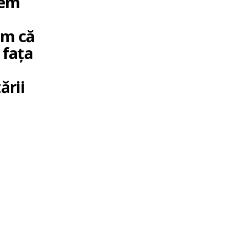
rem
ăm că
 fața
ării