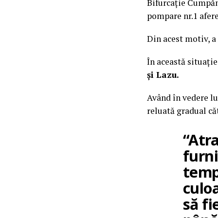
Bifurcație Cumpăna
pompare nr.1 afere
Din acest motiv, a 
În această situație
și Lazu.
Având în vedere lu
reluată gradual că
“Atr
furni
temp
culoa
să fi