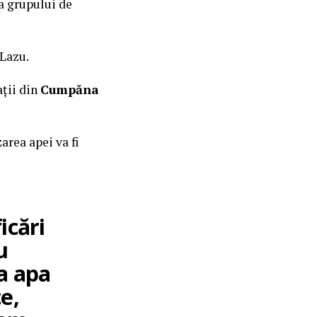
a grupului de
 Lazu.
ații din
Cumpăna
area apei va fi
icări
u
ca apa
ce,