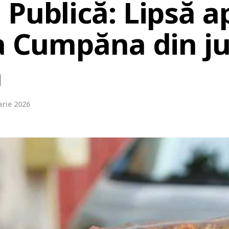
Publică: Lipsă a
ea Cumpăna din j
a
arie 2026