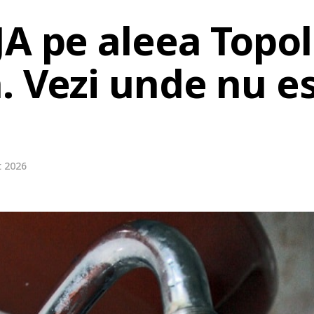
JA pe aleea Topol
. Vezi unde nu e
t 2026