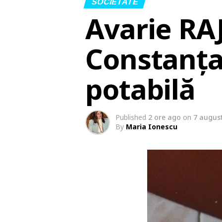
SOCIETATE
Avarie RA
Constanța
potabilă
Published
2 ore ago
on
7 augus
By
Maria Ionescu