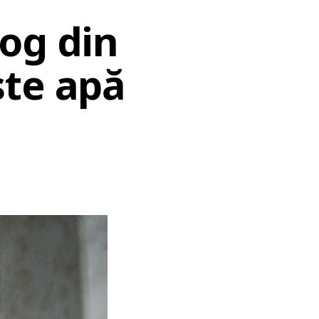
og din
ste apă