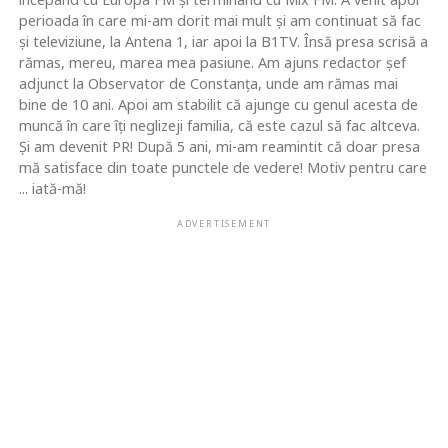
perioada în care mi-am dorit mai mult şi am continuat să fac
şi televiziune, la Antena 1, iar apoi la B1TV. Însă presa scrisă a
rămas, mereu, marea mea pasiune. Am ajuns redactor şef
adjunct la Observator de Constanţa, unde am rămas mai
bine de 10 ani. Apoi am stabilit că ajunge cu genul acesta de
muncă în care îţi neglizeji familia, că este cazul să fac altceva.
Şi am devenit PR! După 5 ani, mi-am reamintit că doar presa
mă satisface din toate punctele de vedere! Motiv pentru care
... iată-mă!
ADVERTISEMENT