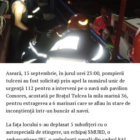
Aseară, 15 septembrie, în jurul orei 23:00, pompierii
tulceni au fost solicitați prin apel la numărul unic de
urgență 112 pentru a interveni pe o navă sub pavilion
Comores, acostată pe Brațul Tulcea la mila marină 36,
pentru extragerea a 6 marinari care se aflau în stare de
inconștiență într-un buncăr al navei.
La fața locului s-au deplasat 5 subofițeri cu o
autospecială de stingere, un echipaj SMURD, o
ambarcațiune IB5, o ambulanță navală din cadrul SAJ