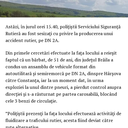
Astăzi, în jurul orei 15.40, polițiștii Serviciului Siguranță
Rutieră au fost sesizați cu privire la producerea unui
accident rutier, pe DN 2A.
Din primele cercetări efectuate la fața locului a reieșit
faptul că un bărbat, de 51 de ani, din județul Brăila a
condus un ansamblu de vehicule format din
autoutilitară și semiremorcă pe DN 2A, dinspre Hârșova
către Constanța, iar la un moment dat, în urma
exploziei la unul dintre pneuri, a pierdut control asupra
direcției și s-a răsturnat pe partea carosabilă, blocând
cele 3 benzi de circulație.
”Polițiștii prezenți la fața locului efectuează activități de
fluidizare a traficului rutier, acesta fiind deviat către
rute alternative.