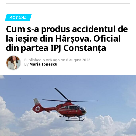
ACTUAL
Cum s-a produs accidentul de
la ieșire din Hârșova. Oficial
din partea IPJ Constanța
Published
o oră ago
on
6 august 2026
By
Maria Ionescu