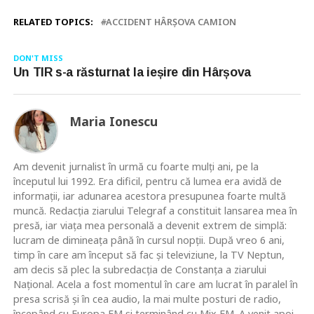
RELATED TOPICS:
ACCIDENT HÂRȘOVA CAMION
DON'T MISS
Un TIR s-a răsturnat la ieșire din Hârșova
Maria Ionescu
Am devenit jurnalist în urmă cu foarte mulţi ani, pe la
începutul lui 1992. Era dificil, pentru că lumea era avidă de
informaţii, iar adunarea acestora presupunea foarte multă
muncă. Redacţia ziarului Telegraf a constituit lansarea mea în
presă, iar viaţa mea personală a devenit extrem de simplă:
lucram de dimineaţa până în cursul nopţii. După vreo 6 ani,
timp în care am început să fac şi televiziune, la TV Neptun,
am decis să plec la subredacţia de Constanţa a ziarului
Naţional. Acela a fost momentul în care am lucrat în paralel în
presa scrisă şi în cea audio, la mai multe posturi de radio,
începând cu Europa FM şi terminând cu Mix FM. A venit apoi