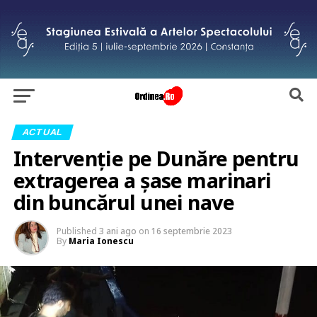
ACTUAL
Intervenție pe Dunăre pentru
extragerea a șase marinari
din buncărul unei nave
Published
3 ani ago
on
16 septembrie 2023
By
Maria Ionescu