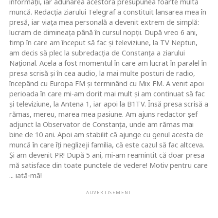
informaţii, iar adunarea acestora presupunea foarte multă
muncă. Redacţia ziarului Telegraf a constituit lansarea mea în
presă, iar viaţa mea personală a devenit extrem de simplă:
lucram de dimineaţa până în cursul nopţii. După vreo 6 ani,
timp în care am început să fac şi televiziune, la TV Neptun,
am decis să plec la subredacţia de Constanţa a ziarului
Naţional. Acela a fost momentul în care am lucrat în paralel în
presa scrisă şi în cea audio, la mai multe posturi de radio,
începând cu Europa FM şi terminând cu Mix FM. A venit apoi
perioada în care mi-am dorit mai mult şi am continuat să fac
şi televiziune, la Antena 1, iar apoi la B1TV. Însă presa scrisă a
rămas, mereu, marea mea pasiune. Am ajuns redactor şef
adjunct la Observator de Constanţa, unde am rămas mai
bine de 10 ani. Apoi am stabilit că ajunge cu genul acesta de
muncă în care îţi neglizeji familia, că este cazul să fac altceva.
Şi am devenit PR! După 5 ani, mi-am reamintit că doar presa
mă satisface din toate punctele de vedere! Motiv pentru care
... iată-mă!
ADVERTISEMENT