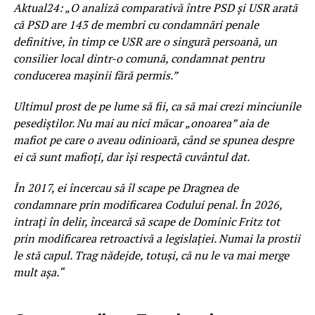
Aktual24: „O analiză comparativă între PSD și USR arată
că PSD are 143 de membri cu condamnări penale
definitive, în timp ce USR are o singură persoană, un
consilier local dintr-o comună, condamnat pentru
conducerea mașinii fără permis.”
Ultimul prost de pe lume să fii, ca să mai crezi minciunile
pesediștilor. Nu mai au nici măcar „onoarea” aia de
mafiot pe care o aveau odinioară, când se spunea despre
ei că sunt mafioți, dar își respectă cuvântul dat.
În 2017, ei încercau să îl scape pe Dragnea de
condamnare prin modificarea Codului penal. În 2026,
intrați în delir, încearcă să scape de Dominic Fritz tot
prin modificarea retroactivă a legislației. Numai la prostii
le stă capul. Trag nădejde, totuși, că nu le va mai merge
mult așa.“