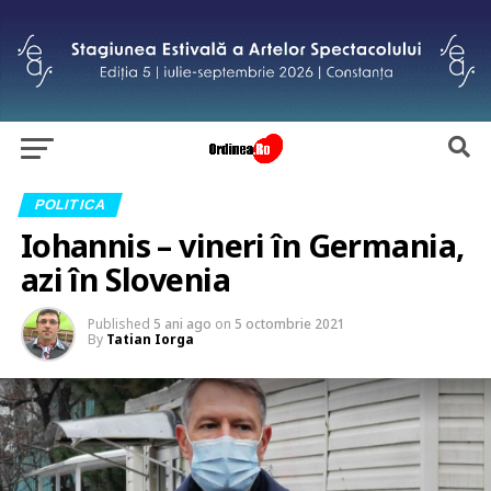
POLITICA
Iohannis – vineri în Germania,
azi în Slovenia
Published
5 ani ago
on
5 octombrie 2021
By
Tatian Iorga