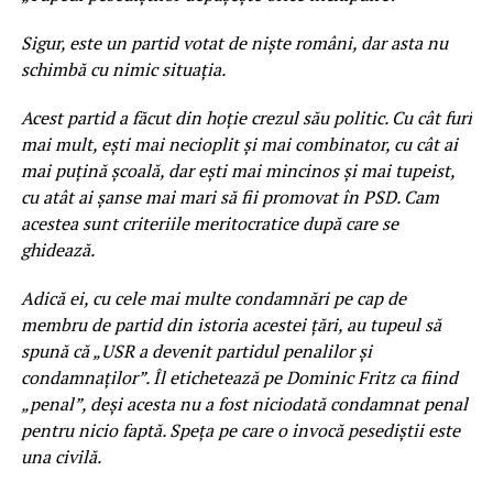
Sigur, este un partid votat de niște români, dar asta nu
schimbă cu nimic situația.
Acest partid a făcut din hoție crezul său politic. Cu cât furi
mai mult, ești mai necioplit și mai combinator, cu cât ai
mai puțină școală, dar ești mai mincinos și mai tupeist,
cu atât ai șanse mai mari să fii promovat în PSD. Cam
acestea sunt criteriile meritocratice după care se
ghidează.
Adică ei, cu cele mai multe condamnări pe cap de
membru de partid din istoria acestei țări, au tupeul să
spună că „USR a devenit partidul penalilor și
condamnaților”. Îl etichetează pe Dominic Fritz ca fiind
„penal”, deși acesta nu a fost niciodată condamnat penal
pentru nicio faptă. Speța pe care o invocă pesediștii este
una civilă.