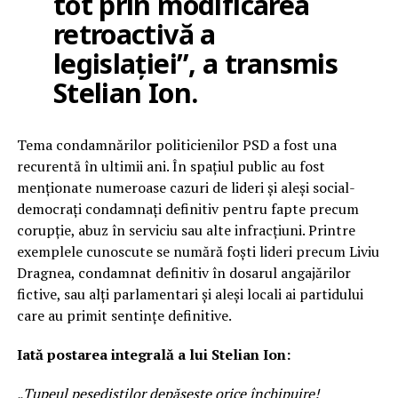
tot prin modificarea
retroactivă a
legislației”, a transmis
Stelian Ion.
Tema condamnărilor politicienilor PSD a fost una
recurentă în ultimii ani. În spațiul public au fost
menționate numeroase cazuri de lideri și aleși social-
democrați condamnați definitiv pentru fapte precum
corupție, abuz în serviciu sau alte infracțiuni. Printre
exemplele cunoscute se numără foști lideri precum Liviu
Dragnea, condamnat definitiv în dosarul angajărilor
fictive, sau alți parlamentari și aleși locali ai partidului
care au primit sentințe definitive.
Iată postarea integrală a lui Stelian Ion:
„Tupeul pesediștilor depășește orice închipuire!