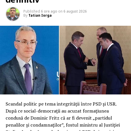
Published
6 ore ago
on
6 august 2026
By
Tatian Iorga
Scandal politic pe tema integrității între PSD și USR.
După ce social-democrații au acuzat formațiunea
condusă de Dominic Fritz că ar fi devenit „partidul
penalilor și condamnaților”, fostul ministru al Justiției