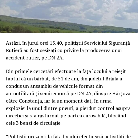
Astăzi, în jurul orei 15.40, polițiștii Serviciului Siguranță
Rutieră au fost sesizați cu privire la producerea unui
accident rutier, pe DN 2A.
Din primele cercetări efectuate la fața locului a reieșit
faptul că un bărbat, de 51 de ani, din județul Brăila a
condus un ansamblu de vehicule format din
autoutilitară și semiremorcă pe DN 2A, dinspre Hârșova
către Constanța, iar la un moment dat, în urma
exploziei la unul dintre pneuri, a pierdut control asupra
direcției și s-a răsturnat pe partea carosabilă, blocând
cele 3 benzi de circulație.
”Polițiștii prezenți la fața locului efectuează activități de