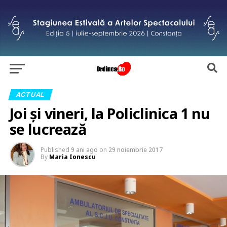
ACTUAL
Joi și vineri, la Policlinica 1 nu
se lucrează
Published
9 ani ago
on
29 noiembrie 2017
By
Maria Ionescu