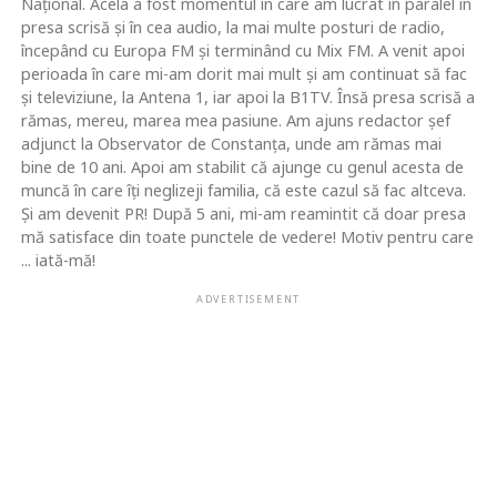
Naţional. Acela a fost momentul în care am lucrat în paralel în
presa scrisă şi în cea audio, la mai multe posturi de radio,
începând cu Europa FM şi terminând cu Mix FM. A venit apoi
perioada în care mi-am dorit mai mult şi am continuat să fac
şi televiziune, la Antena 1, iar apoi la B1TV. Însă presa scrisă a
rămas, mereu, marea mea pasiune. Am ajuns redactor şef
adjunct la Observator de Constanţa, unde am rămas mai
bine de 10 ani. Apoi am stabilit că ajunge cu genul acesta de
muncă în care îţi neglizeji familia, că este cazul să fac altceva.
Şi am devenit PR! După 5 ani, mi-am reamintit că doar presa
mă satisface din toate punctele de vedere! Motiv pentru care
... iată-mă!
ADVERTISEMENT