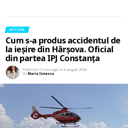
ACTUAL
Cum s-a produs accidentul de
la ieșire din Hârșova. Oficial
din partea IPJ Constanța
Published
12 ore ago
on
6 august 2026
By
Maria Ionescu