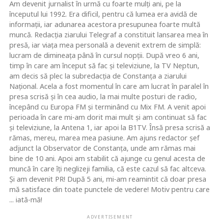
Am devenit jurnalist în urmă cu foarte mulţi ani, pe la
începutul lui 1992. Era dificil, pentru că lumea era avidă de
informaţii, iar adunarea acestora presupunea foarte multă
muncă. Redacţia ziarului Telegraf a constituit lansarea mea în
presă, iar viaţa mea personală a devenit extrem de simplă:
lucram de dimineaţa până în cursul nopţii. După vreo 6 ani,
timp în care am început să fac şi televiziune, la TV Neptun,
am decis să plec la subredacţia de Constanţa a ziarului
Naţional. Acela a fost momentul în care am lucrat în paralel în
presa scrisă şi în cea audio, la mai multe posturi de radio,
începând cu Europa FM şi terminând cu Mix FM. A venit apoi
perioada în care mi-am dorit mai mult şi am continuat să fac
şi televiziune, la Antena 1, iar apoi la B1TV. Însă presa scrisă a
rămas, mereu, marea mea pasiune. Am ajuns redactor şef
adjunct la Observator de Constanţa, unde am rămas mai
bine de 10 ani. Apoi am stabilit că ajunge cu genul acesta de
muncă în care îţi neglizeji familia, că este cazul să fac altceva.
Şi am devenit PR! După 5 ani, mi-am reamintit că doar presa
mă satisface din toate punctele de vedere! Motiv pentru care
... iată-mă!
ADVERTISEMENT