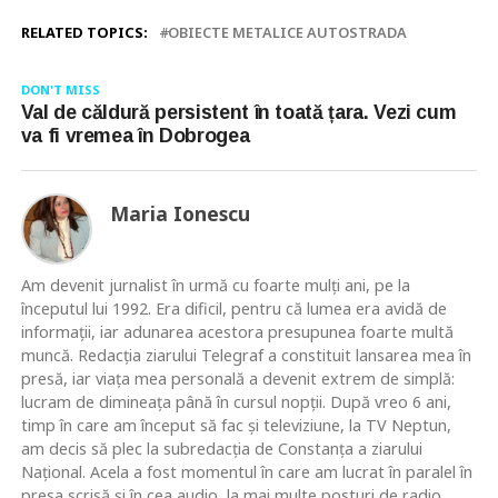
RELATED TOPICS:
OBIECTE METALICE AUTOSTRADA
DON'T MISS
Val de căldură persistent în toată țara. Vezi cum
va fi vremea în Dobrogea
Maria Ionescu
Am devenit jurnalist în urmă cu foarte mulţi ani, pe la
începutul lui 1992. Era dificil, pentru că lumea era avidă de
informaţii, iar adunarea acestora presupunea foarte multă
muncă. Redacţia ziarului Telegraf a constituit lansarea mea în
presă, iar viaţa mea personală a devenit extrem de simplă:
lucram de dimineaţa până în cursul nopţii. După vreo 6 ani,
timp în care am început să fac şi televiziune, la TV Neptun,
am decis să plec la subredacţia de Constanţa a ziarului
Naţional. Acela a fost momentul în care am lucrat în paralel în
presa scrisă şi în cea audio, la mai multe posturi de radio,