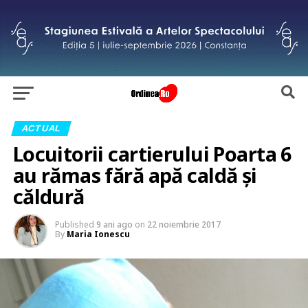
ACTUAL
Locuitorii cartierului Poarta 6
au rămas fără apă caldă și
căldură
Published
9 ani ago
on
22 noiembrie 2017
By
Maria Ionescu