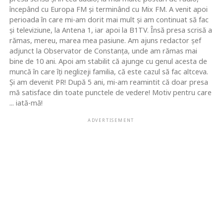
începând cu Europa FM şi terminând cu Mix FM. A venit apoi
perioada în care mi-am dorit mai mult şi am continuat să fac
şi televiziune, la Antena 1, iar apoi la B1TV. Însă presa scrisă a
rămas, mereu, marea mea pasiune. Am ajuns redactor şef
adjunct la Observator de Constanţa, unde am rămas mai
bine de 10 ani. Apoi am stabilit că ajunge cu genul acesta de
muncă în care îţi neglizeji familia, că este cazul să fac altceva.
Şi am devenit PR! După 5 ani, mi-am reamintit că doar presa
mă satisface din toate punctele de vedere! Motiv pentru care
... iată-mă!
ADVERTISEMENT