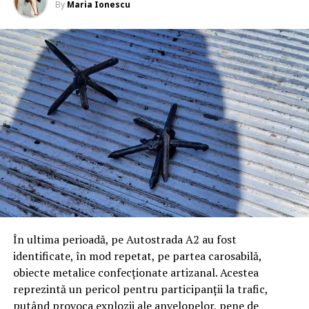
By
Maria Ionescu
În ultima perioadă, pe Autostrada A2 au fost
identificate, în mod repetat, pe partea carosabilă,
obiecte metalice confecționate artizanal. Acestea
reprezintă un pericol pentru participanții la trafic,
putând provoca explozii ale anvelopelor, pene de