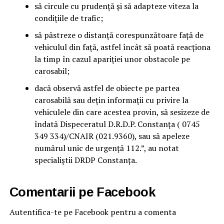
să circule cu prudență și să adapteze viteza la
condițiile de trafic;
să păstreze o distanță corespunzătoare față de
vehiculul din față, astfel încât să poată reacționa
la timp în cazul apariției unor obstacole pe
carosabil;
dacă observă astfel de obiecte pe partea
carosabilă sau dețin informații cu privire la
vehiculele din care acestea provin, să sesizeze de
îndată Dispeceratul D.R.D.P. Constanța ( 0745
349 334)/CNAIR (021.9360), sau să apeleze
numărul unic de urgență 112.”, au notat
specialiștii DRDP Constanța.
Comentarii pe Facebook
Autentifica-te pe Facebook pentru a comenta