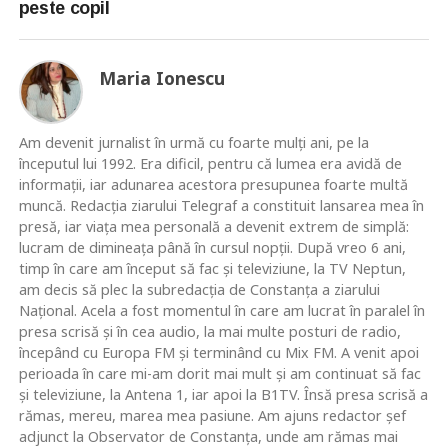
peste copil
Maria Ionescu
Am devenit jurnalist în urmă cu foarte mulţi ani, pe la
începutul lui 1992. Era dificil, pentru că lumea era avidă de
informaţii, iar adunarea acestora presupunea foarte multă
muncă. Redacţia ziarului Telegraf a constituit lansarea mea în
presă, iar viaţa mea personală a devenit extrem de simplă:
lucram de dimineaţa până în cursul nopţii. După vreo 6 ani,
timp în care am început să fac şi televiziune, la TV Neptun,
am decis să plec la subredacţia de Constanţa a ziarului
Naţional. Acela a fost momentul în care am lucrat în paralel în
presa scrisă şi în cea audio, la mai multe posturi de radio,
începând cu Europa FM şi terminând cu Mix FM. A venit apoi
perioada în care mi-am dorit mai mult şi am continuat să fac
şi televiziune, la Antena 1, iar apoi la B1TV. Însă presa scrisă a
rămas, mereu, marea mea pasiune. Am ajuns redactor şef
adjunct la Observator de Constanţa, unde am rămas mai