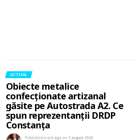
ACTUAL
Obiecte metalice
confecționate artizanal
găsite pe Autostrada A2. Ce
spun reprezentanții DRDP
Constanța
Published
o oră ago
on
7 august 2026