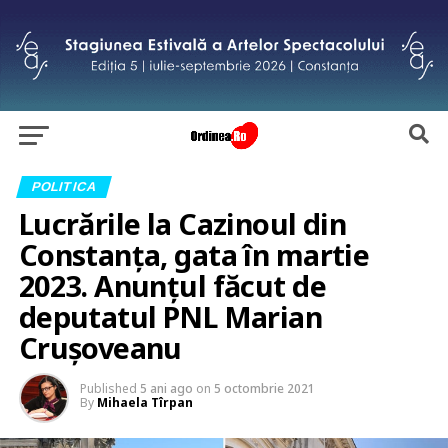
POLITICA
Lucrările la Cazinoul din
Constanța, gata în martie
2023. Anunțul făcut de
deputatul PNL Marian
Crușoveanu
Published
5 ani ago
on
5 octombrie 2021
By
Mihaela Tîrpan