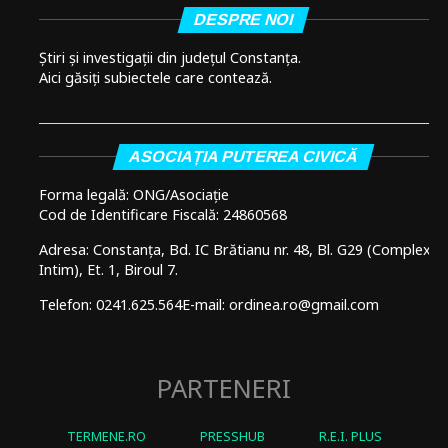
DESPRE NOI
Știri și investigații din județul Constanța.
Aici găsiți subiectele care contează.
ASOCIAȚIA PUTEREA CIVICĂ
Forma legală: ONG/Asociație
Cod de Identificare Fiscală: 24860568
Adresa: Constanța, Bd. IC Brătianu nr. 48, Bl. G29 (Complex
Intim), Et. 1, Biroul 7.
Telefon: 0241.625.564
E-mail: ordinea.ro@gmail.com
PARTENERI
TERMENE.RO
PRESSHUB
R.E.I. PLUS