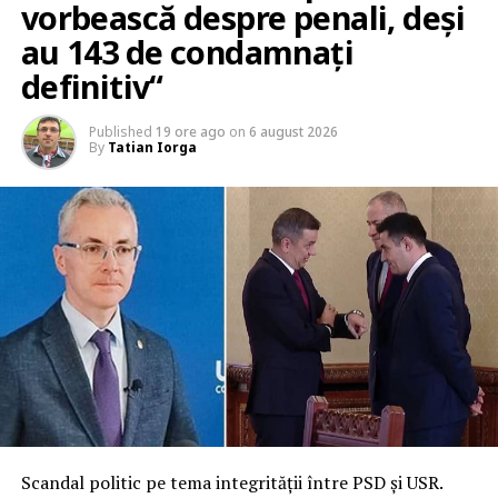
vorbească despre penali, deși
au 143 de condamnați
definitiv“
Published
19 ore ago
on
6 august 2026
By
Tatian Iorga
Scandal politic pe tema integrității între PSD și USR.