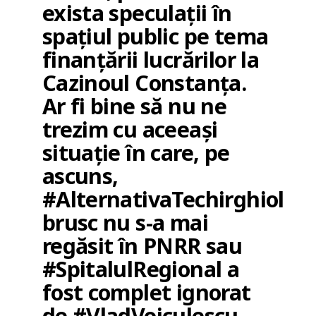
exista speculații în
spațiul public pe tema
finanțării lucrărilor la
Cazinoul Constanța.
Ar fi bine să nu ne
trezim cu aceeași
situație în care, pe
ascuns,
#AlternativaTechirghiol
brusc nu s-a mai
regăsit în PNRR sau
#SpitalulRegional a
fost complet ignorat
de #VladVoiculescu.