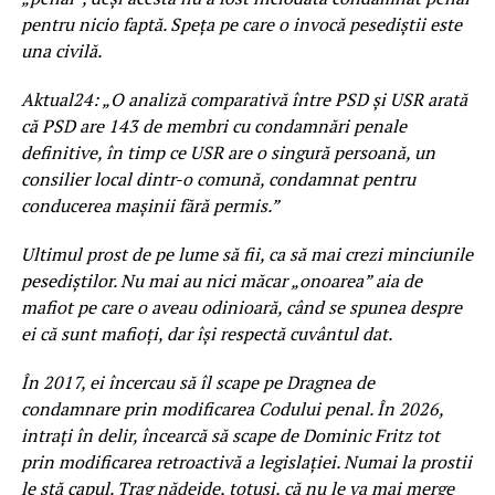
pentru nicio faptă. Speța pe care o invocă pesediștii este
una civilă.
Aktual24: „O analiză comparativă între PSD și USR arată
că PSD are 143 de membri cu condamnări penale
definitive, în timp ce USR are o singură persoană, un
consilier local dintr-o comună, condamnat pentru
conducerea mașinii fără permis.”
Ultimul prost de pe lume să fii, ca să mai crezi minciunile
pesediștilor. Nu mai au nici măcar „onoarea” aia de
mafiot pe care o aveau odinioară, când se spunea despre
ei că sunt mafioți, dar își respectă cuvântul dat.
În 2017, ei încercau să îl scape pe Dragnea de
condamnare prin modificarea Codului penal. În 2026,
intrați în delir, încearcă să scape de Dominic Fritz tot
prin modificarea retroactivă a legislației. Numai la prostii
le stă capul. Trag nădejde, totuși, că nu le va mai merge