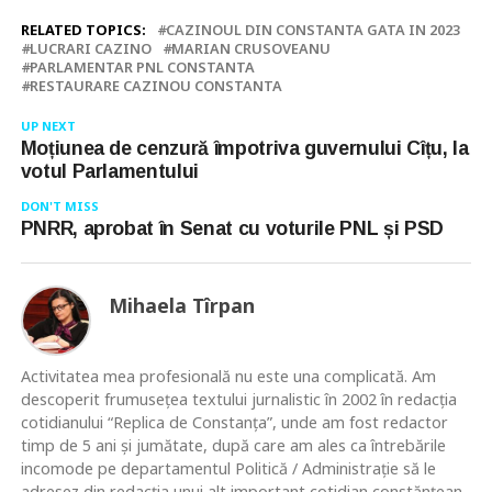
RELATED TOPICS:
CAZINOUL DIN CONSTANTA GATA IN 2023
LUCRARI CAZINO
MARIAN CRUSOVEANU
PARLAMENTAR PNL CONSTANTA
RESTAURARE CAZINOU CONSTANTA
UP NEXT
Moțiunea de cenzură împotriva guvernului Cîțu, la
votul Parlamentului
DON'T MISS
PNRR, aprobat în Senat cu voturile PNL și PSD
Mihaela Tîrpan
Activitatea mea profesională nu este una complicată. Am
descoperit frumusețea textului jurnalistic în 2002 în redacția
cotidianului “Replica de Constanța”, unde am fost redactor
timp de 5 ani și jumătate, după care am ales ca întrebările
incomode pe departamentul Politică / Administrație să le
adresez din redacția unui alt important cotidian constănțean.