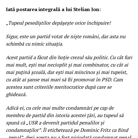
Iată postarea integrală a lui Stelian Ion:
„Tupeul pesediștilor depășește orice închipuire!
Sigur, este un partid votat de niște români, dar asta nu
schimbă cu nimic situația.
Acest partid a făcut din hoție crezul său politic. Cu cât furi
mai mult, ești mai necioplit și mai combinator, cu cât ai
mai puțină școală, dar ești mai mincinos și mai tupeist,
cu atât ai șanse mai mari să fii promovat în PSD. Cam
acestea sunt criteriile meritocratice după care se
ghidează.
Adică ei, cu cele mai multe condamnări pe cap de
membru de partid din istoria acestei țări, au tupeul să
spună că „USR a devenit partidul penalilor și
condamnaților”. Îl etichetează pe Dominic Fritz ca fiind
„penal”, deși acesta nu a fost niciodată condamnat penal