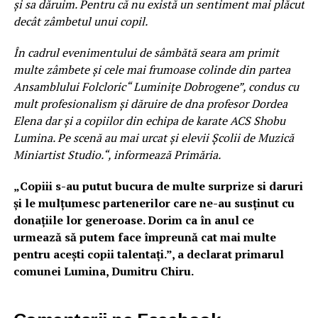
și sa dăruim. Pentru că nu există un sentiment mai plăcut
decât zâmbetul unui copil.
În cadrul evenimentului de sâmbătă seara am primit
multe zâmbete și cele mai frumoase colinde din partea
Ansamblului Folcloric“ Luminițe Dobrogene”, condus cu
mult profesionalism și dăruire de dna profesor Dordea
Elena dar și a copiilor din echipa de karate ACS Shobu
Lumina. Pe scenă au mai urcat și elevii Școlii de Muzică
Miniartist Studio.“, informează Primăria.
„Copiii s-au putut bucura de multe surprize si daruri
și le mulțumesc partenerilor care ne-au susținut cu
donațiile lor generoase. Dorim ca în anul ce
urmează să putem face împreună cat mai multe
pentru acești copii talentați.”, a declarat primarul
comunei Lumina, Dumitru Chiru.