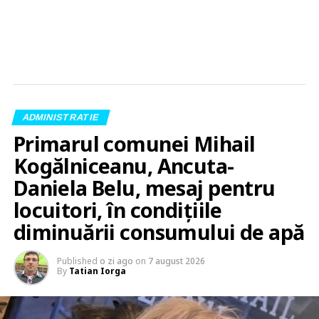
ADMINISTRATIE
Primarul comunei Mihail
Kogălniceanu, Ancuta-
Daniela Belu, mesaj pentru
locuitori, în condițiile
diminuării consumului de apă
Published
o zi ago
on
7 august 2026
By
Tatian Iorga