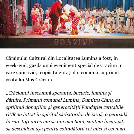
Căminului Cultural din Localitatea Lumina a fost, în
week-end, gazda unui eveniment special de Crăciun în
care sportivii și copiii talentați din comună au primit
vizita lui Moș Crăciun.
„Crăciunul înseamnă speranța, bucurie, lumina și
dăruire. Primarul comunei Lumina, Dumitru Chiru, cu
sprijinul donațiilor și generozității Fundației caritabile
GUR au intrat în spiritul sărbătorilor de iarnă, o perioadă
în care toți încercăm sa fim mai buni, suntem încurajați
sa deschidem ușa pentru colindătorii cei mici și cei mari