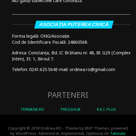
Aici găsiți subiectele care contează.
ASOCIAȚIA PUTEREA CIVICĂ
Forma legală: ONG/Asociație
Cod de Identificare Fiscală: 24860568
Adresa: Constanța, Bd. IC Brătianu nr. 48, Bl. G29 (Complex
Intim), Et. 1, Biroul 7.
Telefon: 0241.625.564
E-mail: ordinea.ro@gmail.com
PARTENERI
TERMENE.RO
PRESSHUB
R.E.I. PLUS
Copyright © 2018 Ordinea.RO - Theme by MVP Themes, powered
by WordPress. Administrat, Implementat, Optimizat de
Takmate