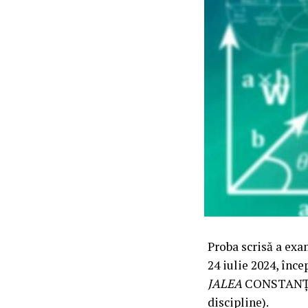
Proba scrisă a exa
24 iulie 2024, în
JALEA
CONSTANȚA. 
discipline).