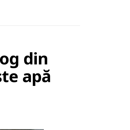
og din
ste apă