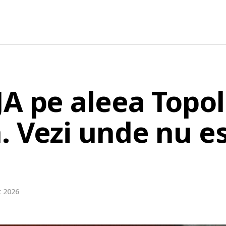
JA pe aleea Topol
. Vezi unde nu e
t 2026