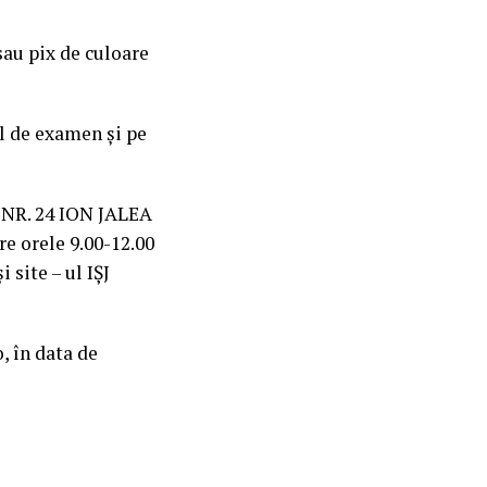
sau pix de culoare
ul de examen și pe
 NR. 24 ION JALEA
re orele 9.00-12.00
 site – ul IȘJ
, în data de