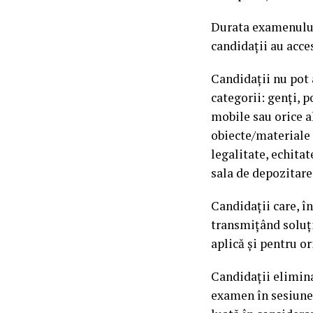
Durata examenului 
candidații au acces
Candidaţii nu pot 
categorii: genţi, p
mobile sau orice a
obiecte/materiale 
legalitate, echitat
sala de depozitare
Candidații care, î
transmițând soluți
aplică și pentru or
Candidații elimina
examen în sesiunea