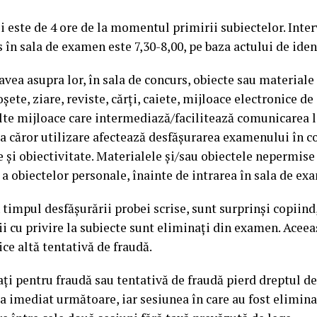
este de 4 ore de la momentul primirii subiectelor. Interv
 în sala de examen este 7,30-8,00, pe baza actului de iden
avea asupra lor, în sala de concurs, obiecte sau material
oşete, ziare, reviste, cărţi, caiete, mijloace electronice de
lte mijloace care intermediază/facilitează comunicarea la
a căror utilizare afectează desfăşurarea examenului în co
e şi obiectivitate. Materialele şi/sau obiectele nepermise
 a obiectelor personale, înainte de intrarea în sala de ex
n timpul desfășurării probei scrise, sunt surprinși copiin
i cu privire la subiecte sunt eliminați din examen. Acee
ice altă tentativă de fraudă.
ți pentru fraudă sau tentativă de fraudă pierd dreptul de 
 imediat următoare, iar sesiunea în care au fost elimin