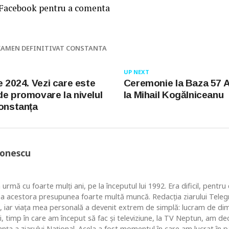
 Facebook pentru a comenta
XAMEN DEFINITIVAT CONSTANTA
UP NEXT
e 2024. Vezi care este
Ceremonie la Baza 57 A
de promovare la nivelul
la Mihail Kogălniceanu
Constanța
Ionescu
 urmă cu foarte mulţi ani, pe la începutul lui 1992. Era dificil, pentr
ea acestora presupunea foarte multă muncă. Redacţia ziarului Telegr
, iar viaţa mea personală a devenit extrem de simplă: lucram de dim
i, timp în care am început să fac şi televiziune, la TV Neptun, am dec
ţa a ziarului Naţional. Acela a fost momentul în care am lucrat în pa