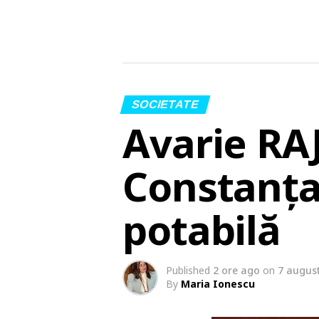
SOCIETATE
Avarie RA
Constanța
potabilă
Published
2 ore ago
on
7 augus
By
Maria Ionescu