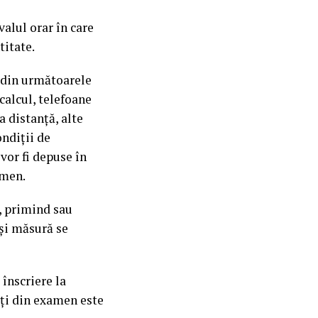
alul orar în care
titate.
e din următoarele
 calcul, telefoane
 distanţă, alte
ndiţii de
 vor fi depuse în
amen.
d, primind sau
ași măsură se
înscriere la
ați din examen este