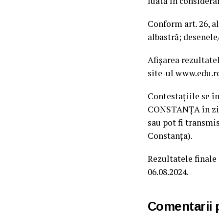
luată în considera
Conform art. 26, al
albastră; desenele
Afișarea rezultatel
site-ul www.edu.r
Contestațiile se 
CONSTANȚA în zilele
sau pot fi transmis
Constanța).
Rezultatele finale
06.08.2024.
Comentarii