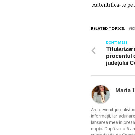
Autentifica-te pe
RELATED TOPICS:
E
DON'T MISS
Titularizar
procentul 
județului 
Maria 
Am devenit jurnalist în
informaţii, iar adunar
lansarea mea în presă
nopţii. După vreo 6 an
subredacţia de Constan