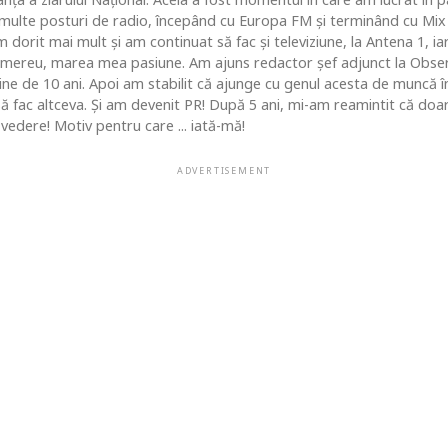
i multe posturi de radio, începând cu Europa FM şi terminând cu Mix
 dorit mai mult şi am continuat să fac şi televiziune, la Antena 1, ia
 mereu, marea mea pasiune. Am ajuns redactor şef adjunct la Obse
 de 10 ani. Apoi am stabilit că ajunge cu genul acesta de muncă în c
 să fac altceva. Şi am devenit PR! După 5 ani, mi-am reamintit că do
vedere! Motiv pentru care ... iată-mă!
ADVERTISEMENT