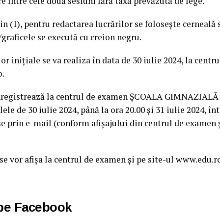
re între cele două sesiuni fără taxă prevăzută de lege.
in (1), pentru redactarea lucrărilor se foloseşte cerneală 
/graficele se execută cu creion negru.
or inițiale se va realiza în data de 30 iulie 2024, la centr
o.
înregistrează la centrul de examen ȘCOALA GIMNAZIALĂ
 de 30 iulie 2024, până la ora 20.00 și 31 iulie 2024, înt
e prin e-mail (conform afișajului din centrul de examen și
 se vor afișa la centrul de examen și pe site-ul www.edu.ro
 pe Facebook