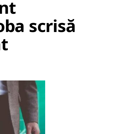
nt
oba scrisă
t