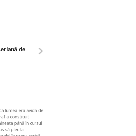
eriană de
u că lumea era avidă de
af a constituit
ineaţa până în cursul
is să plec la
ralel în presa scrisă