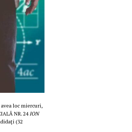
 avea loc miercuri,
ZIALĂ NR. 24
ION
didați (32