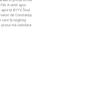
 FM. A venit apoi
r apoi la B1TV. Însă
rvator de Constanţa,
are îţi neglizeji
ar presa mă satisface