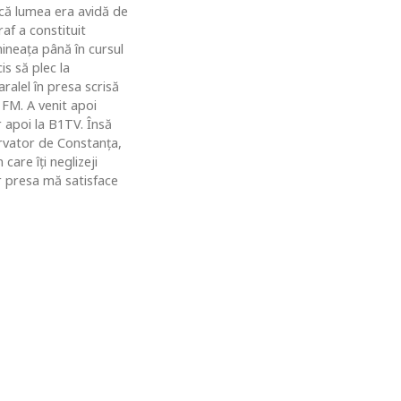
u că lumea era avidă de
af a constituit
ineaţa până în cursul
is să plec la
ralel în presa scrisă
 FM. A venit apoi
r apoi la B1TV. Însă
rvator de Constanţa,
are îţi neglizeji
ar presa mă satisface