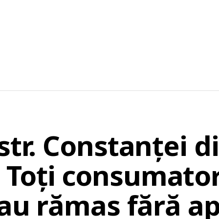
str. Constanței d
Toți consumatori
 au rămas fără a