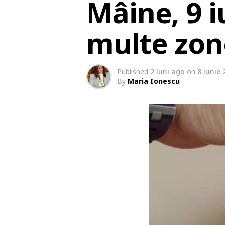
Mâine, 9 i
multe zon
Published
2 luni ago
on
8 iunie 
By
Maria Ionescu