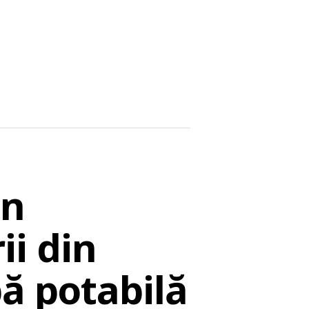
in
i din
pă potabilă