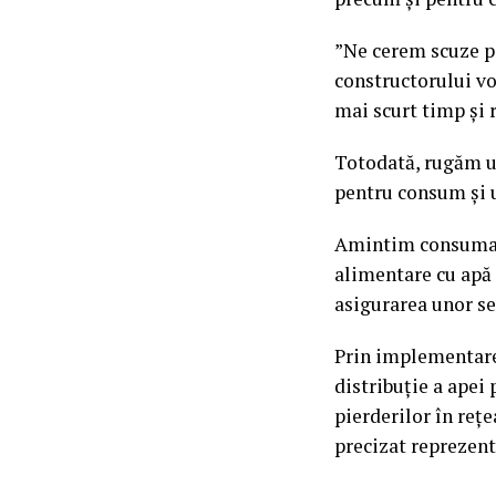
”Ne cerem scuze pe
constructorului vo
mai scurt timp și 
Totodată, rugăm ut
pentru consum și u
Amintim consumato
alimentare cu apă 
asigurarea unor ser
Prin implementarea
distribuție a apei 
pierderilor în rețe
precizat reprezen