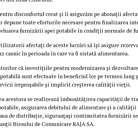
ntru disconfortul creat și îi asigurăm pe abonații afecta
r depune toate eforturile necesare pentru finalizarea inte
reluarea furnizării apei potabile în condiții normale de f
ilizatorii afectați de aceste lucrări să își asigure rezer
z casnic în perioada în care va fi sistată alimentarea.
rilor că investițiile pentru modernizarea și dezvoltare
potabilă sunt efectuate în beneficiul lor pe termen lung 
vicii ireproșabile și implicit creșterea calității vieții.
 acestora se realizează îmbunătățirea capacității de tra
potabile, asigurarea debitului de alimentare și a calității
aua de distribuție, siguranțași continuitatea furnizării ser
tanții Biroului de Comunicare RAJA SA.