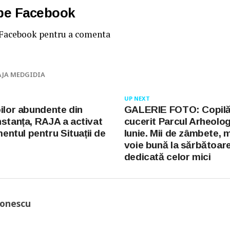
 pe Facebook
 Facebook pentru a comenta
AJA MEDGIDIA
UP NEXT
oilor abundente din
GALERIE FOTO: Copilă
nstanța, RAJA a activat
cucerit Parcul Arheolog
tul pentru Situații de
Iunie. Mii de zâmbete, 
voie bună la sărbătoar
dedicată celor mici
Ionescu