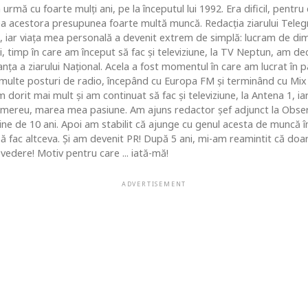
 urmă cu foarte mulţi ani, pe la începutul lui 1992. Era dificil, pentr
ea acestora presupunea foarte multă muncă. Redacţia ziarului Telegr
, iar viaţa mea personală a devenit extrem de simplă: lucram de dim
i, timp în care am început să fac şi televiziune, la TV Neptun, am dec
ţa a ziarului Naţional. Acela a fost momentul în care am lucrat în pa
i multe posturi de radio, începând cu Europa FM şi terminând cu Mix
 dorit mai mult şi am continuat să fac şi televiziune, la Antena 1, ia
 mereu, marea mea pasiune. Am ajuns redactor şef adjunct la Obse
 de 10 ani. Apoi am stabilit că ajunge cu genul acesta de muncă în c
 să fac altceva. Şi am devenit PR! După 5 ani, mi-am reamintit că do
vedere! Motiv pentru care ... iată-mă!
ADVERTISEMENT