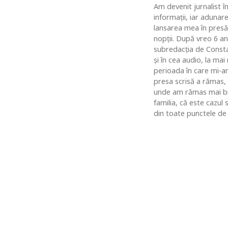
Am devenit jurnalist în
informaţii, iar adunar
lansarea mea în presă
nopţii. După vreo 6 an
subredacţia de Constan
şi în cea audio, la ma
perioada în care mi-am
presa scrisă a rămas,
unde am rămas mai bine
familia, că este cazul
din toate punctele de 