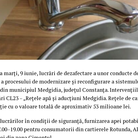
 marți, 9 iunie, lucrări de dezafectare a unor conducte de
e a procesului de modernizare și reconfigurare a sistemul
din municipiul Medgidia, județul Constanța. Intervențiil
ări CL23 – „Rețele apă și aducțiuni Medgidia. Rețele de c
ție cu o valoare totală de aproximativ 53 milioane lei.
ucrărilor în condiții de siguranță, furnizarea apei potabi
 7.00–19.00 pentru consumatorii din cartierele Rotunda, Al
cei din zona Cimentul.