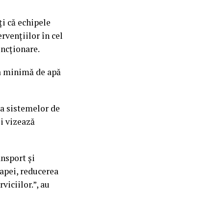
ți că echipele
rvențiilor în cel
uncționare.
va minimă de apă
a sistemelor de
și vizează
nsport și
 apei, reducerea
viciilor.”, au