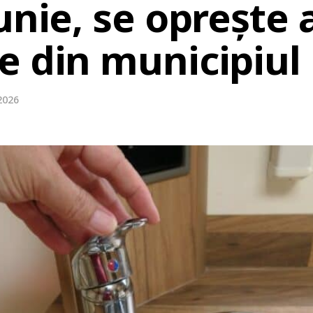
unie, se oprește 
e din municipiul
2026