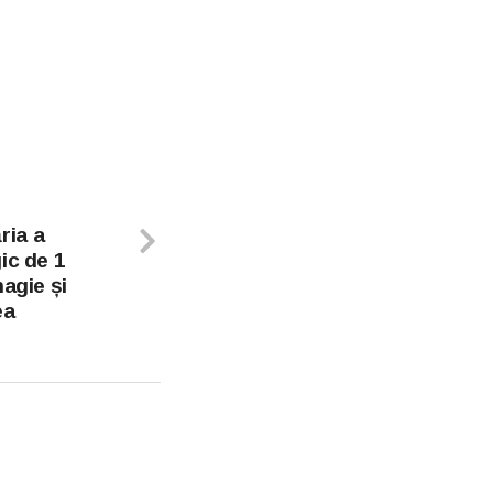
ria a
ic de 1
magie și
ea