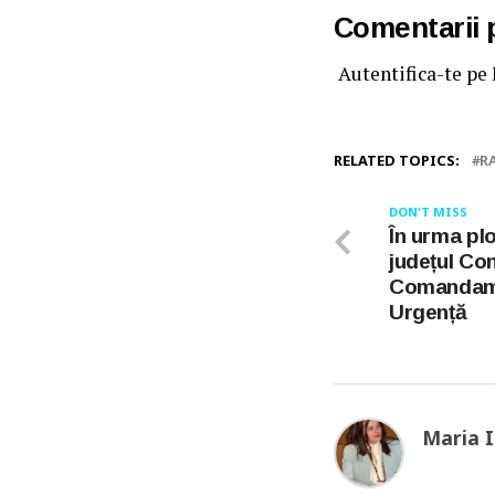
Comentarii
Autentifica-te pe
RELATED TOPICS:
R
DON'T MISS
În urma pl
județul Co
Comandamen
Urgență
Maria 