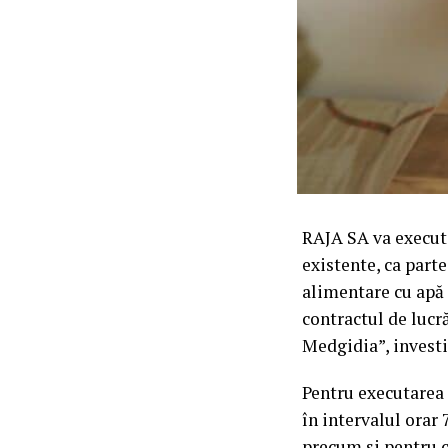
RAJA SA va executa
existente, ca part
alimentare cu apă 
contractul de lucr
Medgidia”, investi
Pentru executarea l
în intervalul orar
precum și pentru 