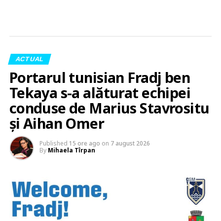
ACTUAL
Portarul tunisian Fradj ben
Tekaya s-a alăturat echipei
conduse de Marius Stavrositu
și Aihan Omer
Published
15 ore ago
on
7 august 2026
By
Mihaela Tîrpan