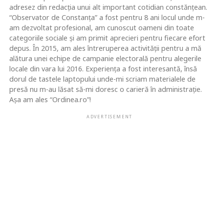
adresez din redacția unui alt important cotidian constănțean.
“Observator de Constanța” a fost pentru 8 ani locul unde m-
am dezvoltat profesional, am cunoscut oameni din toate
categoriile sociale și am primit aprecieri pentru fiecare efort
depus. În 2015, am ales întreruperea activității pentru a mă
alătura unei echipe de campanie electorală pentru alegerile
locale din vara lui 2016. Experiența a fost interesantă, însă
dorul de tastele laptopului unde-mi scriam materialele de
presă nu m-au lăsat să-mi doresc o carieră în administrație.
Așa am ales “Ordinea.ro”!
ADVERTISEMENT