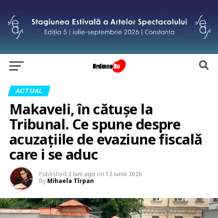
ACTUAL
Makaveli, în cătușe la
Tribunal. Ce spune despre
acuzațiile de evaziune fiscală
care i se aduc
Published
2 luni ago
on
12 iunie 2026
By
Mihaela Tîrpan