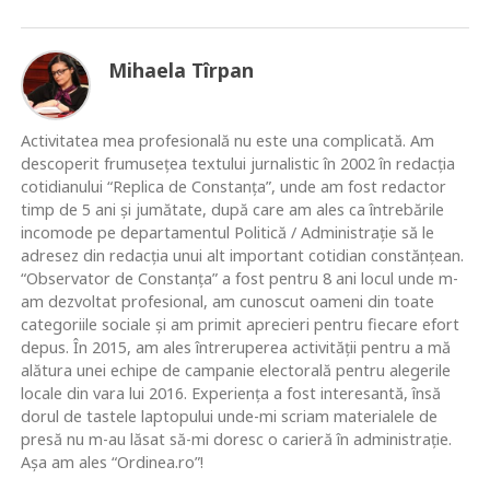
Mihaela Tîrpan
Activitatea mea profesională nu este una complicată. Am
descoperit frumusețea textului jurnalistic în 2002 în redacția
cotidianului “Replica de Constanța”, unde am fost redactor
timp de 5 ani și jumătate, după care am ales ca întrebările
incomode pe departamentul Politică / Administrație să le
adresez din redacția unui alt important cotidian constănțean.
“Observator de Constanța” a fost pentru 8 ani locul unde m-
am dezvoltat profesional, am cunoscut oameni din toate
categoriile sociale și am primit aprecieri pentru fiecare efort
depus. În 2015, am ales întreruperea activității pentru a mă
alătura unei echipe de campanie electorală pentru alegerile
locale din vara lui 2016. Experiența a fost interesantă, însă
dorul de tastele laptopului unde-mi scriam materialele de
presă nu m-au lăsat să-mi doresc o carieră în administrație.
Așa am ales “Ordinea.ro”!