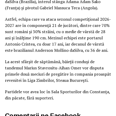
daSilva (Brazilia), interul stânga Adama Adam Sako
(Franța) și pivotul Gabriel Massuca Teca (Angola).
Astfel, echipa care va ataca sezonul competițional 2026-
2027 are în componență 21 de jucători, dintre care 70%
sunt români și 30% străini, cu o medie de vârstă de 28
ani și înălțime 190 cm. Mezinul echipei este portarul
Antonio Cristea, cu doar 17 ani, iar decanul de vârstă
este brazilianul Anderson Mollino daSilva, cu 36 de ani.
La acest sfârșit de săptămână, băieții conduși de
tandemul Marius Stavrositu-Aihan Omer vor disputa
primele două meciuri de pregătire în compania proaspăt
revenitei în Liga Zimbrilor, Steaua București.
Partidele vor avea loc în Sala Sporturilor din Constanța,
din păcate, fără suporteri.
Comentarii pe Facebook