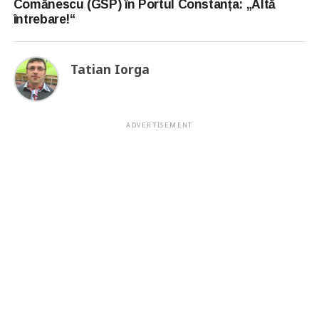
Comănescu (GSP) în Portul Constanța: „Altă
întrebare!“
Tatian Iorga
ADVERTISEMENT