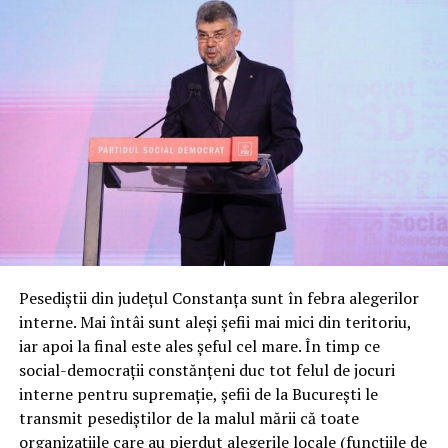
Pesediștii din județul Constanța sunt în febra alegerilor
interne. Mai întâi sunt aleși șefii mai mici din teritoriu,
iar apoi la final este ales șeful cel mare. În timp ce
social-democrații constănțeni duc tot felul de jocuri
interne pentru supremație, șefii de la București le
transmit pesediștilor de la malul mării că toate
organizațiile care au pierdut alegerile locale (funcțiile de