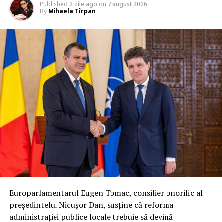
Published
2 zile ago
on
7 august 2026
By
Mihaela Tîrpan
Europarlamentarul Eugen Tomac, consilier onorific al
președintelui Nicușor Dan, susține că reforma
administrației publice locale trebuie să devină