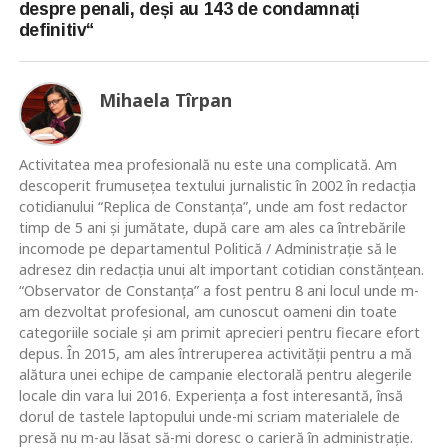
despre penali, deși au 143 de condamnați
definitiv“
Mihaela Tîrpan
Activitatea mea profesională nu este una complicată. Am
descoperit frumusețea textului jurnalistic în 2002 în redacția
cotidianului “Replica de Constanța”, unde am fost redactor
timp de 5 ani și jumătate, după care am ales ca întrebările
incomode pe departamentul Politică / Administrație să le
adresez din redacția unui alt important cotidian constănțean.
“Observator de Constanța” a fost pentru 8 ani locul unde m-
am dezvoltat profesional, am cunoscut oameni din toate
categoriile sociale și am primit aprecieri pentru fiecare efort
depus. În 2015, am ales întreruperea activității pentru a mă
alătura unei echipe de campanie electorală pentru alegerile
locale din vara lui 2016. Experiența a fost interesantă, însă
dorul de tastele laptopului unde-mi scriam materialele de
presă nu m-au lăsat să-mi doresc o carieră în administrație.