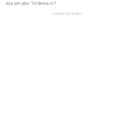
Așa am ales “Ordinea.ro”!
ADVERTISEMENT