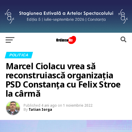
POLITICA
Marcel Ciolacu vrea să
reconstruiască organizația
PSD Constanța cu Felix Stroe
la cârmă
Published
4 ani ago
on
1 noiembrie 2022
By
Tatian Iorga