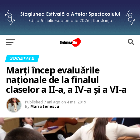
SOCIETATE
Marți încep evaluările
naționale de la finalul
claselor a II-a, a IV-a și a VI-a
Published
7 ani ago
on
4 mai 2019
By
Maria Ionescu