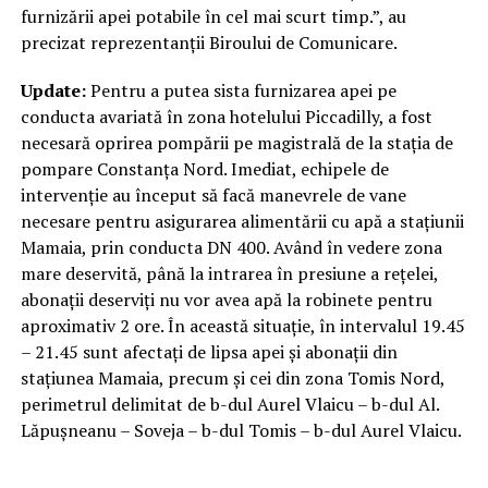
furnizării apei potabile în cel mai scurt timp.”, au
precizat reprezentanții Biroului de Comunicare.
Update:
Pentru a putea sista furnizarea apei pe
conducta avariată în zona hotelului Piccadilly, a fost
necesară oprirea pompării pe magistrală de la stația de
pompare Constanța Nord. Imediat, echipele de
intervenție au început să facă manevrele de vane
necesare pentru asigurarea alimentării cu apă a stațiunii
Mamaia, prin conducta DN 400. Având în vedere zona
mare deservită, până la intrarea în presiune a rețelei,
abonații deserviți nu vor avea apă la robinete pentru
aproximativ 2 ore. În această situație, în intervalul 19.45
– 21.45 sunt afectați de lipsa apei și abonații din
stațiunea Mamaia, precum și cei din zona Tomis Nord,
perimetrul delimitat de b-dul Aurel Vlaicu – b-dul Al.
Lăpușneanu – Soveja – b-dul Tomis – b-dul Aurel Vlaicu.