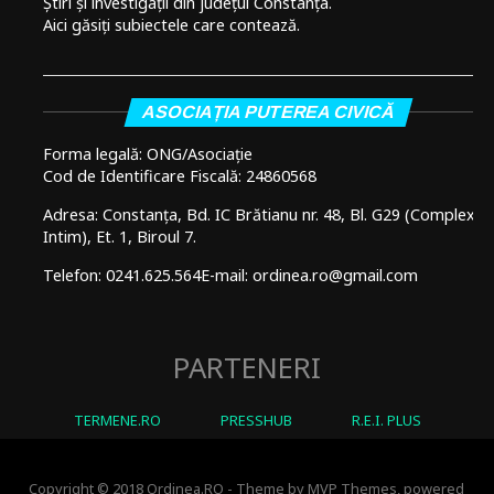
Știri și investigații din județul Constanța.
Aici găsiți subiectele care contează.
ASOCIAȚIA PUTEREA CIVICĂ
Forma legală: ONG/Asociație
Cod de Identificare Fiscală: 24860568
Adresa: Constanța, Bd. IC Brătianu nr. 48, Bl. G29 (Complex
Intim), Et. 1, Biroul 7.
Telefon: 0241.625.564
E-mail: ordinea.ro@gmail.com
PARTENERI
TERMENE.RO
PRESSHUB
R.E.I. PLUS
Copyright © 2018 Ordinea.RO - Theme by MVP Themes, powered