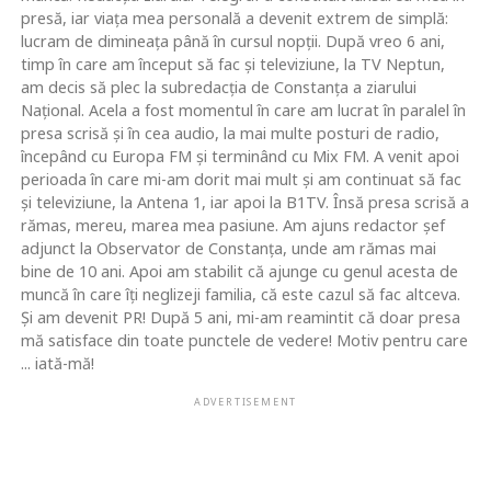
presă, iar viaţa mea personală a devenit extrem de simplă:
lucram de dimineaţa până în cursul nopţii. După vreo 6 ani,
timp în care am început să fac şi televiziune, la TV Neptun,
am decis să plec la subredacţia de Constanţa a ziarului
Naţional. Acela a fost momentul în care am lucrat în paralel în
presa scrisă şi în cea audio, la mai multe posturi de radio,
începând cu Europa FM şi terminând cu Mix FM. A venit apoi
perioada în care mi-am dorit mai mult şi am continuat să fac
şi televiziune, la Antena 1, iar apoi la B1TV. Însă presa scrisă a
rămas, mereu, marea mea pasiune. Am ajuns redactor şef
adjunct la Observator de Constanţa, unde am rămas mai
bine de 10 ani. Apoi am stabilit că ajunge cu genul acesta de
muncă în care îţi neglizeji familia, că este cazul să fac altceva.
Şi am devenit PR! După 5 ani, mi-am reamintit că doar presa
mă satisface din toate punctele de vedere! Motiv pentru care
... iată-mă!
ADVERTISEMENT