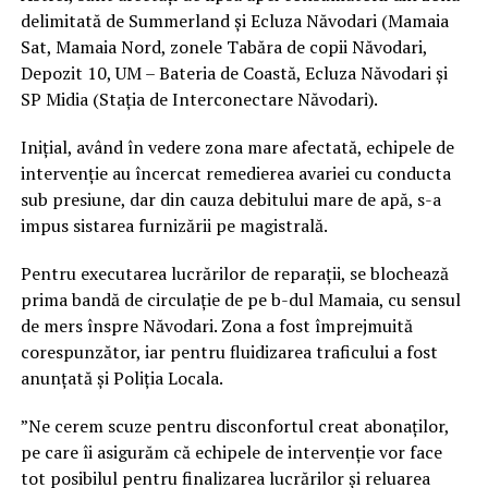
delimitată de Summerland și Ecluza Năvodari (Mamaia
Sat, Mamaia Nord, zonele Tabăra de copii Năvodari,
Depozit 10, UM – Bateria de Coastă, Ecluza Năvodari și
SP Midia (Stația de Interconectare Năvodari).
Inițial, având în vedere zona mare afectată, echipele de
intervenție au încercat remedierea avariei cu conducta
sub presiune, dar din cauza debitului mare de apă, s-a
impus sistarea furnizării pe magistrală.
Pentru executarea lucrărilor de reparații, se blochează
prima bandă de circulație de pe b-dul Mamaia, cu sensul
de mers înspre Năvodari. Zona a fost împrejmuită
corespunzător, iar pentru fluidizarea traficului a fost
anunțată și Poliția Locala.
”Ne cerem scuze pentru disconfortul creat abonaților,
pe care îi asigurăm că echipele de intervenție vor face
tot posibilul pentru finalizarea lucrărilor și reluarea