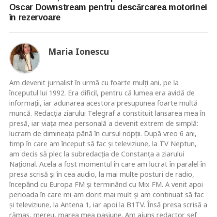
Oscar Downstream pentru descărcarea motorinei
în rezervoare
Maria Ionescu
Am devenit jurnalist în urmă cu foarte mulţi ani, pe la
începutul lui 1992. Era dificil, pentru că lumea era avidă de
informaţii, iar adunarea acestora presupunea foarte multă
muncă. Redacţia ziarului Telegraf a constituit lansarea mea în
presă, iar viaţa mea personală a devenit extrem de simplă:
lucram de dimineaţa până în cursul nopţii. După vreo 6 ani,
timp în care am început să fac şi televiziune, la TV Neptun,
am decis să plec la subredacţia de Constanţa a ziarului
Naţional. Acela a fost momentul în care am lucrat în paralel în
presa scrisă şi în cea audio, la mai multe posturi de radio,
începând cu Europa FM şi terminând cu Mix FM. A venit apoi
perioada în care mi-am dorit mai mult şi am continuat să fac
şi televiziune, la Antena 1, iar apoi la B1TV. Însă presa scrisă a
rămas, mereu, marea mea pasiune. Am ajuns redactor şef