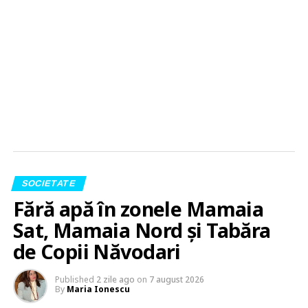
SOCIETATE
Fără apă în zonele Mamaia
Sat, Mamaia Nord și Tabăra
de Copii Năvodari
Published
2 zile ago
on
7 august 2026
By
Maria Ionescu