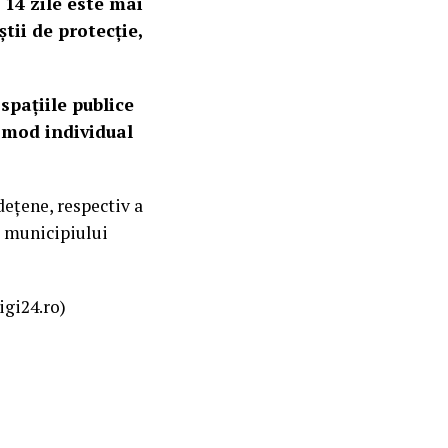
 14 zile este mai
tii de protecție,
 spațiile publice
n mod individual
deţene, respectiv a
l municipiului
igi24.ro)