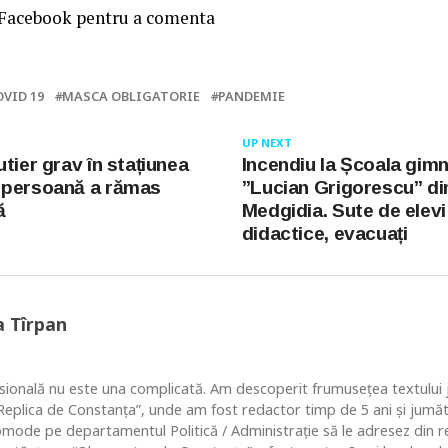
 Facebook pentru a comenta
OVID 19
MASCA OBLIGATORIE
PANDEMIE
UP NEXT
tier grav în stațiunea
Incendiu la Școala gimn
 persoană a rămas
”Lucian Grigorescu” di
ă
Medgidia. Sute de elevi
didactice, evacuați
a Tîrpan
ională nu este una complicată. Am descoperit frumusețea textului ju
 “Replica de Constanța”, unde am fost redactor timp de 5 ani și jum
comode pe departamentul Politică / Administrație să le adresez din re