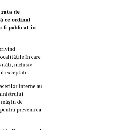
 rata de
ă ce ordinul
 fi publicat în
privind
ocalitățile în care
ități, inclusiv
nt exceptate.
acerilor Interne au
inistrului
i măştii de
r pentru prevenirea