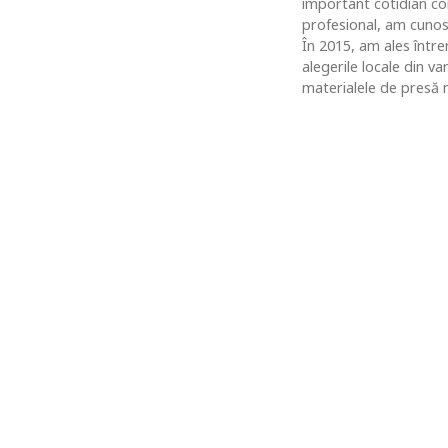
important cotidian co
profesional, am cunosc
În 2015, am ales între
alegerile locale din v
materialele de presă n