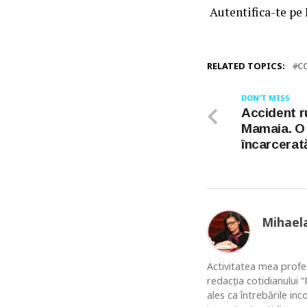
Autentifica-te pe
RELATED TOPICS:
C
DON'T MISS
Accident ru
Mamaia. O
încarcerat
Mihael
Activitatea mea profes
redacția cotidianului
ales ca întrebările in