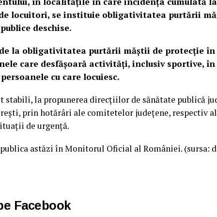
ului, în localitățile în care incidenţa cumulată la
e locuitori, se instituie obligativitatea purtării măș
 publice deschise.
de la obligativitatea purtării măștii de protecție în
ele care desfășoară activități, inclusiv sportive, î
persoanele cu care locuiesc.
t stabili, la propunerea direcţiilor de sănătate publică ju
eşti, prin hotărâri ale comitetelor judeţene, respectiv a
ituaţii de urgenţă.
ublica astăzi în Monitorul Oficial al României. (sursa: d
 pe Facebook