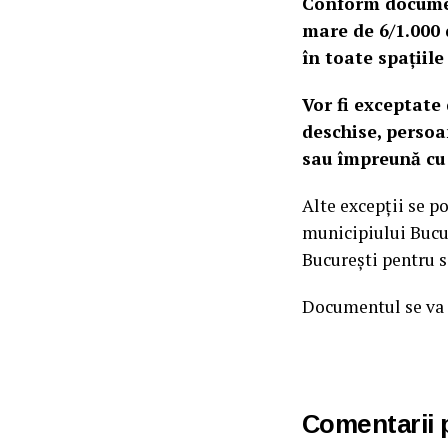
Conform document
mare de 6/1.000 d
în toate spațiile
Vor fi exceptate 
deschise, persoan
sau împreună cu 
Alte excepții se po
municipiului Bucur
Bucureşti pentru s
Documentul se va p
Comentarii