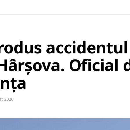
rodus accidentul 
 Hârșova. Oficial 
anța
st 2026