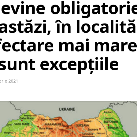
evine obligatori
stăzi, în localită
fectare mai mare
sunt excepțiile
rie 2021