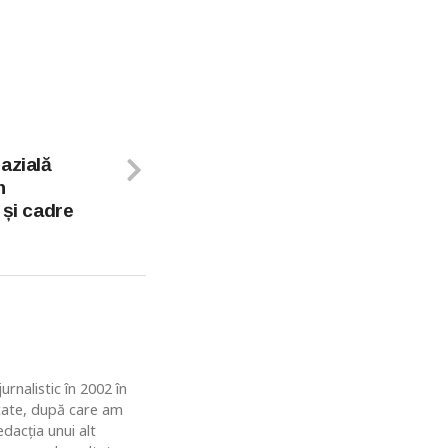
azială
n
 și cadre
rnalistic în 2002 în
ătate, după care am
dacția unui alt