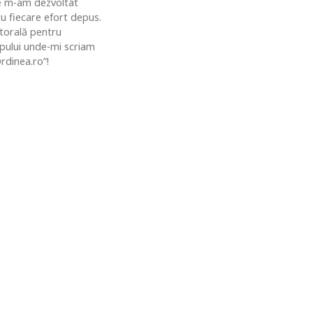
de m-am dezvoltat
u fiecare efort depus.
ctorală pentru
topului unde-mi scriam
rdinea.ro”!