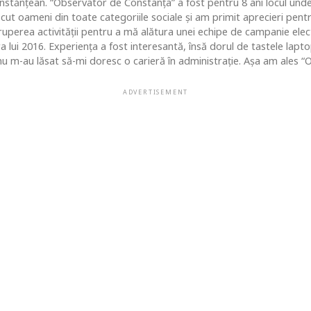
nstănțean. “Observator de Constanța” a fost pentru 8 ani locul un
ut oameni din toate categoriile sociale și am primit aprecieri pentr
ruperea activității pentru a mă alătura unei echipe de campanie ele
ara lui 2016. Experiența a fost interesantă, însă dorul de tastele lap
u m-au lăsat să-mi doresc o carieră în administrație. Așa am ales “O
ADVERTISEMENT