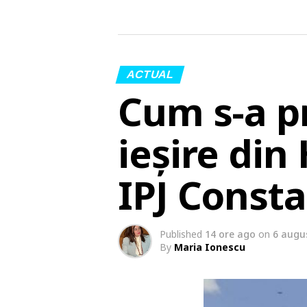
ACTUAL
Cum s-a p
ieșire din
IPJ Const
Published
14 ore ago
on
6 augu
By
Maria Ionescu