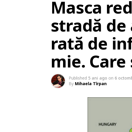
Masca red
stradă de a
rată de in
mie. Care 
Published
5 ani ago
on
6 octomb
By
Mihaela Tîrpan