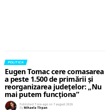
POLITICA
Eugen Tomac cere comasarea
a peste 1.500 de primării și
reorganizarea județelor: „Nu
mai putem funcționa”
Published
7 ore ago
on
7 august 2026
By
Mihaela Tîrpan