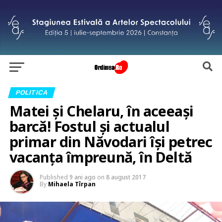
POLITICA
Matei și Chelaru, în aceeași
barcă! Fostul și actualul
primar din Năvodari își petrec
vacanța împreună, în Deltă
Published
9 ani ago
on
8 august 2017
By
Mihaela Tîrpan