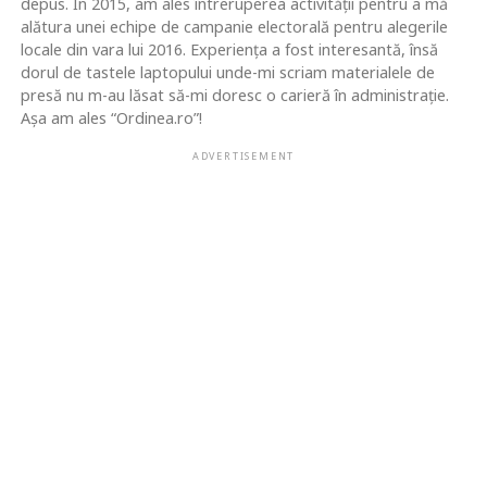
depus. În 2015, am ales întreruperea activității pentru a mă
alătura unei echipe de campanie electorală pentru alegerile
locale din vara lui 2016. Experiența a fost interesantă, însă
dorul de tastele laptopului unde-mi scriam materialele de
presă nu m-au lăsat să-mi doresc o carieră în administrație.
Așa am ales “Ordinea.ro”!
ADVERTISEMENT