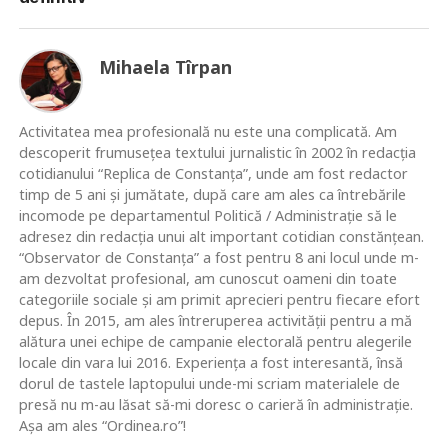
Mihaela Tîrpan
Activitatea mea profesională nu este una complicată. Am
descoperit frumusețea textului jurnalistic în 2002 în redacția
cotidianului “Replica de Constanța”, unde am fost redactor
timp de 5 ani și jumătate, după care am ales ca întrebările
incomode pe departamentul Politică / Administrație să le
adresez din redacția unui alt important cotidian constănțean.
“Observator de Constanța” a fost pentru 8 ani locul unde m-
am dezvoltat profesional, am cunoscut oameni din toate
categoriile sociale și am primit aprecieri pentru fiecare efort
depus. În 2015, am ales întreruperea activității pentru a mă
alătura unei echipe de campanie electorală pentru alegerile
locale din vara lui 2016. Experiența a fost interesantă, însă
dorul de tastele laptopului unde-mi scriam materialele de
presă nu m-au lăsat să-mi doresc o carieră în administrație.
Așa am ales “Ordinea.ro”!