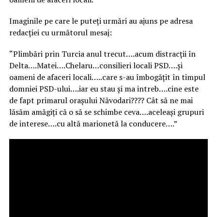
Imaginile pe care le puteți urmări au ajuns pe adresa
redacției cu următorul mesaj:
“Plimbări prin Turcia anul trecut….acum distracții în
Delta….Matei….Chelaru…
consilieri locali PSD….și
oameni de afaceri locali…..care s-au îmbogățit în timpul
domniei PSD-ului….iar eu stau și ma intreb….cine este
de fapt primarul orașului Năvodari???? Cât să ne mai
lăsăm amăgiți că o să se schimbe ceva….aceleași grupuri
de interese….cu altă marionetă la conducere….”