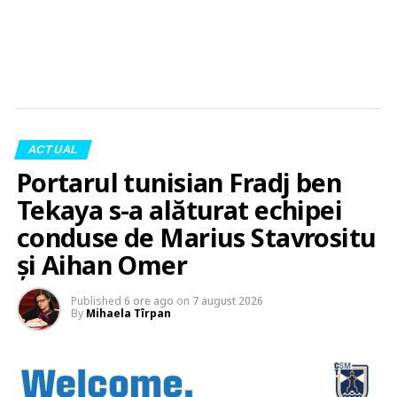
ACTUAL
Portarul tunisian Fradj ben
Tekaya s-a alăturat echipei
conduse de Marius Stavrositu
și Aihan Omer
Published
6 ore ago
on
7 august 2026
By
Mihaela Tîrpan