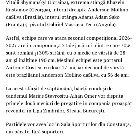
Vitalii Shymanskyi (Ucraina), extrema stângă Khazein
Rustamov (Georgia), interul dreapta Anderson Mollino
daSilva (Brazilia), interul stânga Adama Adam Sako
(Franța) și pivotul Gabriel Massuca Teca (Angola).
Astfel, echipa care va ataca sezonul competițional 2026-
2027 are în componență 21 de jucători, dintre care 70%
sunt români și 30% străini, cu o medie de vârstă de 28
ani și înălțime 190 cm. Mezinul echipei este portarul
Antonio Cristea, cu doar 17 ani, iar decanul de vârstă
este brazilianul Anderson Mollino daSilva, cu 36 de ani.
La acest sfârșit de săptămână, băieții conduși de
tandemul Marius Stavrositu-Aihan Omer vor disputa
primele două meciuri de pregătire în compania proaspăt
revenitei în Liga Zimbrilor, Steaua București.
Partidele vor avea loc în Sala Sporturilor din Constanța,
din păcate, fără suporteri.