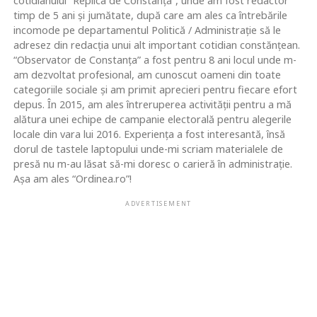
cotidianului “Replica de Constanța”, unde am fost redactor
timp de 5 ani și jumătate, după care am ales ca întrebările
incomode pe departamentul Politică / Administrație să le
adresez din redacția unui alt important cotidian constănțean.
“Observator de Constanța” a fost pentru 8 ani locul unde m-
am dezvoltat profesional, am cunoscut oameni din toate
categoriile sociale și am primit aprecieri pentru fiecare efort
depus. În 2015, am ales întreruperea activității pentru a mă
alătura unei echipe de campanie electorală pentru alegerile
locale din vara lui 2016. Experiența a fost interesantă, însă
dorul de tastele laptopului unde-mi scriam materialele de
presă nu m-au lăsat să-mi doresc o carieră în administrație.
Așa am ales “Ordinea.ro”!
ADVERTISEMENT