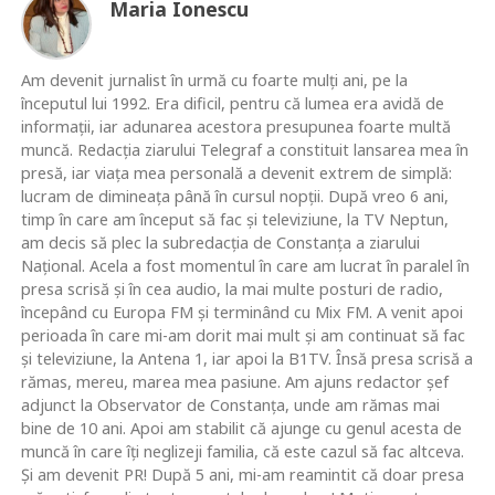
Maria Ionescu
Am devenit jurnalist în urmă cu foarte mulţi ani, pe la
începutul lui 1992. Era dificil, pentru că lumea era avidă de
informaţii, iar adunarea acestora presupunea foarte multă
muncă. Redacţia ziarului Telegraf a constituit lansarea mea în
presă, iar viaţa mea personală a devenit extrem de simplă:
lucram de dimineaţa până în cursul nopţii. După vreo 6 ani,
timp în care am început să fac şi televiziune, la TV Neptun,
am decis să plec la subredacţia de Constanţa a ziarului
Naţional. Acela a fost momentul în care am lucrat în paralel în
presa scrisă şi în cea audio, la mai multe posturi de radio,
începând cu Europa FM şi terminând cu Mix FM. A venit apoi
perioada în care mi-am dorit mai mult şi am continuat să fac
şi televiziune, la Antena 1, iar apoi la B1TV. Însă presa scrisă a
rămas, mereu, marea mea pasiune. Am ajuns redactor şef
adjunct la Observator de Constanţa, unde am rămas mai
bine de 10 ani. Apoi am stabilit că ajunge cu genul acesta de
muncă în care îţi neglizeji familia, că este cazul să fac altceva.
Şi am devenit PR! După 5 ani, mi-am reamintit că doar presa