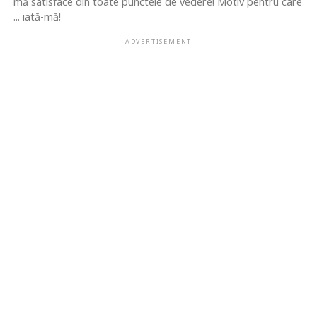
mă satisface din toate punctele de vedere! Motiv pentru care
... iată-mă!
ADVERTISEMENT