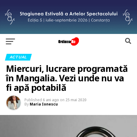
ACTUAL
Miercuri, lucrare programată
în Mangalia. Vezi unde nu va
fi apă potabilă
Published
6 ani ago
on
25 mai 2020
By
Maria Ionescu