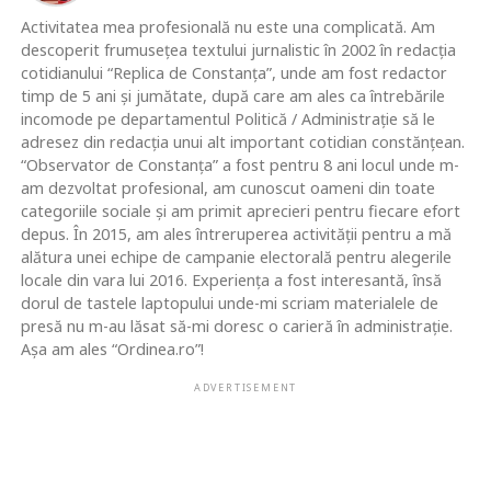
Activitatea mea profesională nu este una complicată. Am
descoperit frumusețea textului jurnalistic în 2002 în redacția
cotidianului “Replica de Constanța”, unde am fost redactor
timp de 5 ani și jumătate, după care am ales ca întrebările
incomode pe departamentul Politică / Administrație să le
adresez din redacția unui alt important cotidian constănțean.
“Observator de Constanța” a fost pentru 8 ani locul unde m-
am dezvoltat profesional, am cunoscut oameni din toate
categoriile sociale și am primit aprecieri pentru fiecare efort
depus. În 2015, am ales întreruperea activității pentru a mă
alătura unei echipe de campanie electorală pentru alegerile
locale din vara lui 2016. Experiența a fost interesantă, însă
dorul de tastele laptopului unde-mi scriam materialele de
presă nu m-au lăsat să-mi doresc o carieră în administrație.
Așa am ales “Ordinea.ro”!
ADVERTISEMENT