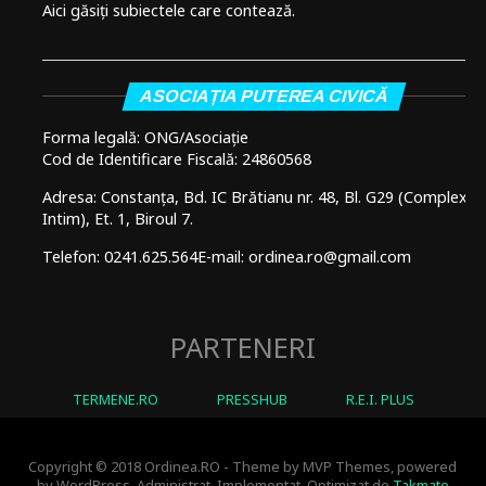
Aici găsiți subiectele care contează.
ASOCIAȚIA PUTEREA CIVICĂ
Forma legală: ONG/Asociație
Cod de Identificare Fiscală: 24860568
Adresa: Constanța, Bd. IC Brătianu nr. 48, Bl. G29 (Complex
Intim), Et. 1, Biroul 7.
Telefon: 0241.625.564
E-mail: ordinea.ro@gmail.com
PARTENERI
TERMENE.RO
PRESSHUB
R.E.I. PLUS
Copyright © 2018 Ordinea.RO - Theme by MVP Themes, powered
by WordPress. Administrat, Implementat, Optimizat de
Takmate