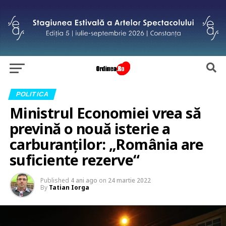
POLITICA
Ministrul Economiei vrea să
prevină o nouă isterie a
carburanților: „România are
suficiente rezerve“
Published
4 ani ago
on
24 martie 2022
By
Tatian Iorga