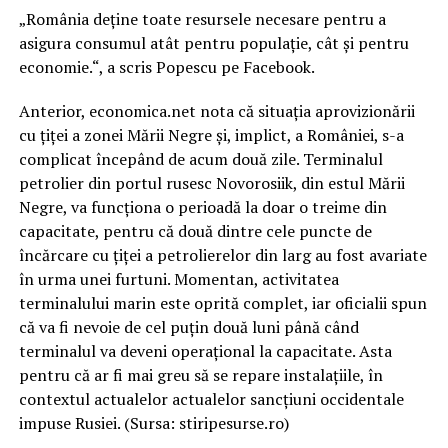
„România deține toate resursele necesare pentru a
asigura consumul atât pentru populație, cât și pentru
economie.“, a scris Popescu pe Facebook.
Anterior, economica.net nota că situația aprovizionării
cu țiței a zonei Mării Negre și, implict, a României, s-a
complicat începând de acum două zile. Terminalul
petrolier din portul rusesc Novorosiik, din estul Mării
Negre, va funcționa o perioadă la doar o treime din
capacitate, pentru că două dintre cele puncte de
încărcare cu țiței a petrolierelor din larg au fost avariate
în urma unei furtuni. Momentan, activitatea
terminalului marin este oprită complet, iar oficialii spun
că va fi nevoie de cel puțin două luni până când
terminalul va deveni operațional la capacitate. Asta
pentru că ar fi mai greu să se repare instalațiile, în
contextul actualelor actualelor sancțiuni occidentale
impuse Rusiei. (Sursa: stiripesurse.ro)