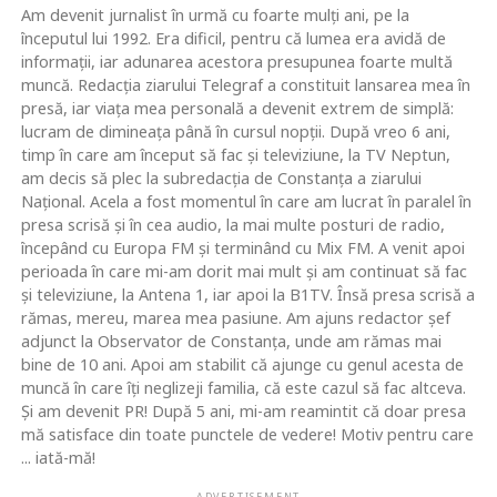
Am devenit jurnalist în urmă cu foarte mulţi ani, pe la
începutul lui 1992. Era dificil, pentru că lumea era avidă de
informaţii, iar adunarea acestora presupunea foarte multă
muncă. Redacţia ziarului Telegraf a constituit lansarea mea în
presă, iar viaţa mea personală a devenit extrem de simplă:
lucram de dimineaţa până în cursul nopţii. După vreo 6 ani,
timp în care am început să fac şi televiziune, la TV Neptun,
am decis să plec la subredacţia de Constanţa a ziarului
Naţional. Acela a fost momentul în care am lucrat în paralel în
presa scrisă şi în cea audio, la mai multe posturi de radio,
începând cu Europa FM şi terminând cu Mix FM. A venit apoi
perioada în care mi-am dorit mai mult şi am continuat să fac
şi televiziune, la Antena 1, iar apoi la B1TV. Însă presa scrisă a
rămas, mereu, marea mea pasiune. Am ajuns redactor şef
adjunct la Observator de Constanţa, unde am rămas mai
bine de 10 ani. Apoi am stabilit că ajunge cu genul acesta de
muncă în care îţi neglizeji familia, că este cazul să fac altceva.
Şi am devenit PR! După 5 ani, mi-am reamintit că doar presa
mă satisface din toate punctele de vedere! Motiv pentru care
... iată-mă!
ADVERTISEMENT