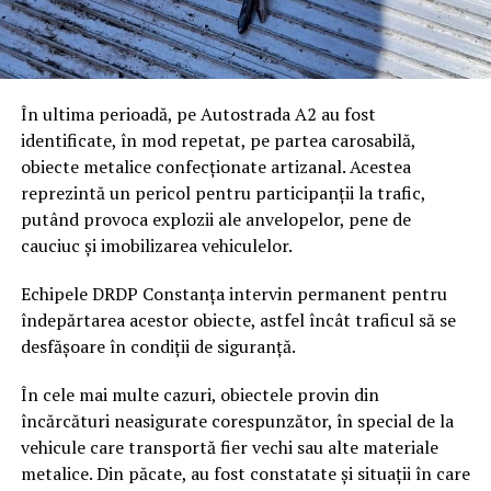
În ultima perioadă, pe Autostrada A2 au fost
identificate, în mod repetat, pe partea carosabilă,
obiecte metalice confecționate artizanal. Acestea
reprezintă un pericol pentru participanții la trafic,
putând provoca explozii ale anvelopelor, pene de
cauciuc și imobilizarea vehiculelor.
Echipele DRDP Constanța intervin permanent pentru
îndepărtarea acestor obiecte, astfel încât traficul să se
desfășoare în condiții de siguranță.
În cele mai multe cazuri, obiectele provin din
încărcături neasigurate corespunzător, în special de la
vehicule care transportă fier vechi sau alte materiale
metalice. Din păcate, au fost constatate și situații în care