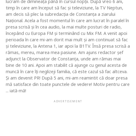
lucram de dimineaţa până în cursul nopţii. După vreo 6 ani,
timp în care am început să fac şi televiziune, la TV Neptun,
am decis să plec la subredacţia de Constanţa a ziarului
Naţional. Acela a fost momentul în care am lucrat în paralel în
presa scrisă şi în cea audio, la mai multe posturi de radio,
începând cu Europa FM şi terminând cu Mix FM. A venit apoi
perioada în care mi-am dorit mai mult şi am continuat să fac
şi televiziune, la Antena 1, iar apoi la B1TV. Însă presa scrisă a
rămas, mereu, marea mea pasiune. Am ajuns redactor şef
adjunct la Observator de Constanţa, unde am rămas mai
bine de 10 ani. Apoi am stabilit că ajunge cu genul acesta de
muncă în care îţi neglizeji familia, că este cazul să fac altceva.
Şi am devenit PR! După 5 ani, mi-am reamintit că doar presa
mă satisface din toate punctele de vedere! Motiv pentru care
... iată-mă!
ADVERTISEMENT