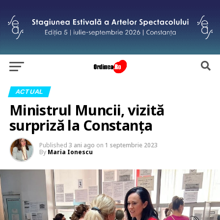
ACTUAL
Ministrul Muncii, vizită
surpriză la Constanța
Published
3 ani ago
on
1 septembrie 2023
By
Maria Ionescu