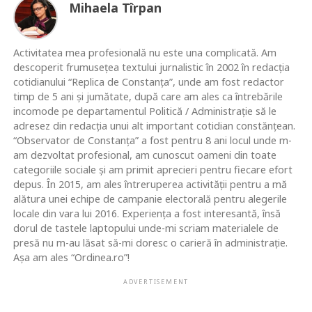
Mihaela Tîrpan
Activitatea mea profesională nu este una complicată. Am
descoperit frumusețea textului jurnalistic în 2002 în redacția
cotidianului “Replica de Constanța”, unde am fost redactor
timp de 5 ani și jumătate, după care am ales ca întrebările
incomode pe departamentul Politică / Administrație să le
adresez din redacția unui alt important cotidian constănțean.
“Observator de Constanța” a fost pentru 8 ani locul unde m-
am dezvoltat profesional, am cunoscut oameni din toate
categoriile sociale și am primit aprecieri pentru fiecare efort
depus. În 2015, am ales întreruperea activității pentru a mă
alătura unei echipe de campanie electorală pentru alegerile
locale din vara lui 2016. Experiența a fost interesantă, însă
dorul de tastele laptopului unde-mi scriam materialele de
presă nu m-au lăsat să-mi doresc o carieră în administrație.
Așa am ales “Ordinea.ro”!
ADVERTISEMENT