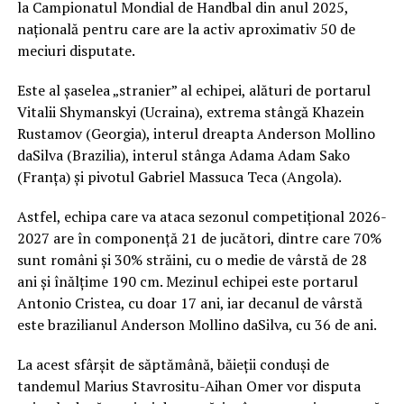
la Campionatul Mondial de Handbal din anul 2025,
națională pentru care are la activ aproximativ 50 de
meciuri disputate.
Este al șaselea „stranier” al echipei, alături de portarul
Vitalii Shymanskyi (Ucraina), extrema stângă Khazein
Rustamov (Georgia), interul dreapta Anderson Mollino
daSilva (Brazilia), interul stânga Adama Adam Sako
(Franța) și pivotul Gabriel Massuca Teca (Angola).
Astfel, echipa care va ataca sezonul competițional 2026-
2027 are în componență 21 de jucători, dintre care 70%
sunt români și 30% străini, cu o medie de vârstă de 28
ani și înălțime 190 cm. Mezinul echipei este portarul
Antonio Cristea, cu doar 17 ani, iar decanul de vârstă
este brazilianul Anderson Mollino daSilva, cu 36 de ani.
La acest sfârșit de săptămână, băieții conduși de
tandemul Marius Stavrositu-Aihan Omer vor disputa