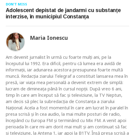
DON'T MISS
Adolescent depistat de jandarmi cu substanțe
interzise, în municipiul Constanța
Maria Ionescu
Am devenit jurnalist în urmă cu foarte mulţi ani, pe la
începutul lui 1992. Era dificil, pentru că lumea era avidă de
informaţii, iar adunarea acestora presupunea foarte multă
muncă. Redacţia ziarului Telegraf a constituit lansarea mea în
presă, iar viaţa mea personală a devenit extrem de simplă:
lucram de dimineaţa până în cursul nopţii. După vreo 6 ani,
timp în care am început să fac şi televiziune, la TV Neptun,
am decis să plec la subredacţia de Constanţa a ziarului
Naţional. Acela a fost momentul în care am lucrat în paralel în
presa scrisă şi în cea audio, la mai multe posturi de radio,
începând cu Europa FM şi terminând cu Mix FM. A venit apoi
perioada în care mi-am dorit mai mult şi am continuat să fac
şi televiziune, la Antena 1, iar apoi la B1TV. Însă presa scrisă a