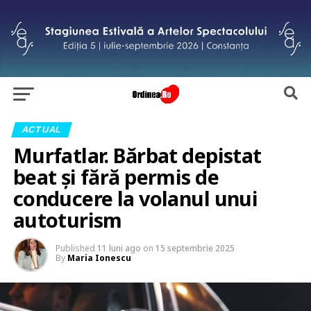
ACTUAL
Murfatlar. Bărbat depistat
beat și fără permis de
conducere la volanul unui
autoturism
Published
11 luni ago
on
15 septembrie 2025
By
Maria Ionescu