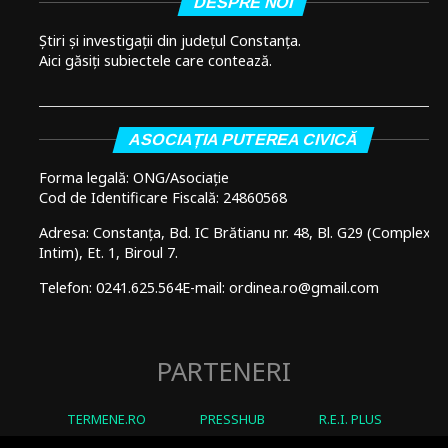
DESPRE NOI
Știri și investigații din județul Constanța.
Aici găsiți subiectele care contează.
ASOCIAȚIA PUTEREA CIVICĂ
Forma legală: ONG/Asociație
Cod de Identificare Fiscală: 24860568
Adresa: Constanța, Bd. IC Brătianu nr. 48, Bl. G29 (Complex
Intim), Et. 1, Biroul 7.
Telefon: 0241.625.564
E-mail: ordinea.ro@gmail.com
PARTENERI
TERMENE.RO
PRESSHUB
R.E.I. PLUS