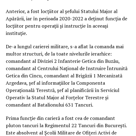
Anterior, a fost locțiitor al șefului Statului Major al
Apărării, iar în perioada 2020-2022 a deținut funcția de
locțiitor pentru operații și instrucție în aceeași
instituție.
De-a lungul carierei militare, s-a aflat la comanda mai
multor structuri, de la toate nivelurile ierarhice:
comandant al Diviziei 2 Infanterie Getica din Buzău,
comandant al Centrului Național de Instruire Întrunită
Getica din Cincu, comandant al Brigăzii 1 Mecanizată
Argedava, șef al informațiilor la Componenta
Operațională Terestră, șef al planificării în Serviciul
Operativ la Statul Major al Forțelor Terestre și
comandant al Batalionului 631 Tancuri.
Prima funcție din carieră a fost cea de comandant
pluton tancuri la Regimentul 22 Tancuri din București.
Este absolvent al Școlii Militare de Ofițeri Activi de