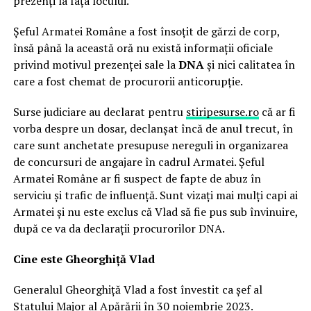
prezenți la fața locului.
Șeful Armatei Române a fost însoțit de gărzi de corp,
însă până la această oră nu există informații oficiale
privind motivul prezenței sale la
DNA
și nici calitatea în
care a fost chemat de procurorii anticorupție.
Surse judiciare au declarat pentru
stiripesurse.ro
că ar fi
vorba despre un dosar, declanșat încă de anul trecut, în
care sunt anchetate presupuse nereguli in organizarea
de concursuri de angajare în cadrul Armatei. Șeful
Armatei Române ar fi suspect de fapte de abuz în
serviciu şi trafic de influenţă. Sunt vizați mai mulți capi ai
Armatei și nu este exclus că Vlad să fie pus sub învinuire,
după ce va da declarații procurorilor DNA.
Cine este Gheorghiță Vlad
Generalul Gheorghiță Vlad a fost învestit ca șef al
Statului Major al Apărării în 30 noiembrie 2023.