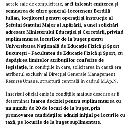
actele sale de complicitate,
ar fi înlesnit emiterea și
semnarea de către general-locotenent Berdilă
Iulian, locțiitorul pentru operații și instrucție al
Șefului Statului Major al Apărării, a unei solicitări
adresate Ministerului Educației și Cercetării, privind
suplimentarea locurilor de la buget pentru
Universitatea Națională de Educație Fizică și Sport
București – Facultatea de Educație Fizică și Sport, cu
depășirea limitelor atribuțiilor conferite de
legislație
, în condițiile în care, solicitarea în cauză era
atributul exclusiv al Direcției Generale Management
Resurse Umane, structură centrală în cadrul M.Ap.N.
Înscrisul oficial emis în condițiile mai sus descrise ar fi
determinat
luarea deciziei pentru suplimentarea cu
un număr de 20 de locuri de la buget, prin
promovarea candidaților admiși inițial pe locurile cu
taxă, pe locurile de la buget suplimentate.