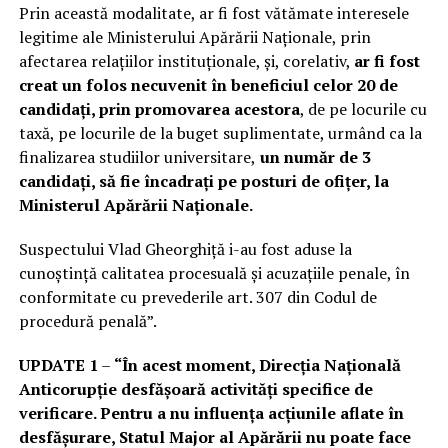
Prin această modalitate, ar fi fost vătămate interesele
legitime ale Ministerului Apărării Naționale, prin
afectarea relațiilor instituționale, și, corelativ,
ar fi fost
creat un folos necuvenit în beneficiul celor 20 de
candidați, prin promovarea acestora
, de pe locurile cu
taxă, pe locurile de la buget suplimentate, urmând ca la
finalizarea studiilor universitare,
un număr de 3
candidați, să fie încadrați pe posturi de ofițer, la
Ministerul Apărării Naționale.
Suspectului Vlad Gheorghiță i-au fost aduse la
cunoștință calitatea procesuală și acuzațiile penale, în
conformitate cu prevederile art. 307 din Codul de
procedură penală”.
UPDATE 1
–
“În acest moment, Direcţia Naţională
Anticorupţie desfăşoară activităţi specifice de
verificare. Pentru a nu influenţa acţiunile aflate în
desfăşurare, Statul Major al Apărării nu poate face