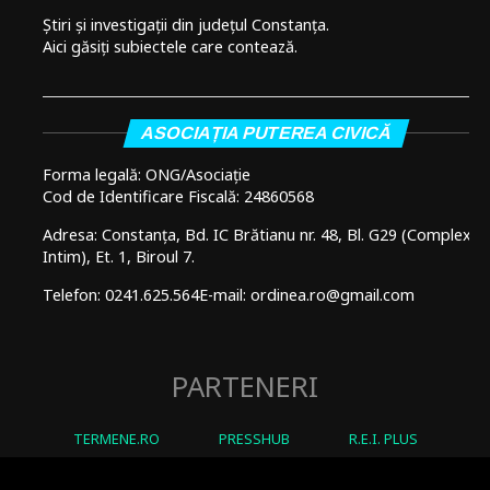
Știri și investigații din județul Constanța.
Aici găsiți subiectele care contează.
ASOCIAȚIA PUTEREA CIVICĂ
Forma legală: ONG/Asociație
Cod de Identificare Fiscală: 24860568
Adresa: Constanța, Bd. IC Brătianu nr. 48, Bl. G29 (Complex
Intim), Et. 1, Biroul 7.
Telefon: 0241.625.564
E-mail: ordinea.ro@gmail.com
PARTENERI
TERMENE.RO
PRESSHUB
R.E.I. PLUS