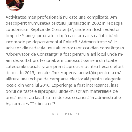
Activitatea mea profesională nu este una complicată. Am
descoperit frumusețea textului jurnalistic în 2002 în redacția
cotidianului “Replica de Constanța”, unde am fost redactor
timp de 5 ani și jumătate, după care am ales ca întrebările
incomode pe departamentul Politică / Administrație să le
adresez din redacția unui alt important cotidian constănțean.
“Observator de Constanța” a fost pentru 8 ani locul unde m-
am dezvoltat profesional, am cunoscut oameni din toate
categoriile sociale și am primit aprecieri pentru fiecare efort
depus. În 2015, am ales întreruperea activității pentru a mă
alătura unei echipe de campanie electorală pentru alegerile
locale din vara lui 2016. Experiența a fost interesantă, însă
dorul de tastele laptopului unde-mi scriam materialele de
presă nu m-au lăsat să-mi doresc o carieră în administrație.
Așa am ales “Ordinea.ro”!
ADVERTISEMENT