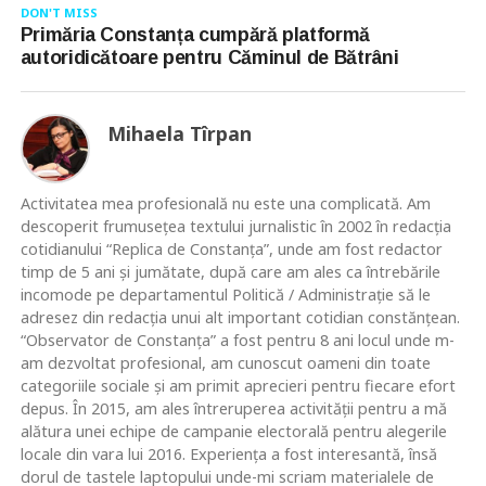
DON'T MISS
Primăria Constanța cumpără platformă
autoridicătoare pentru Căminul de Bătrâni
Mihaela Tîrpan
Activitatea mea profesională nu este una complicată. Am
descoperit frumusețea textului jurnalistic în 2002 în redacția
cotidianului “Replica de Constanța”, unde am fost redactor
timp de 5 ani și jumătate, după care am ales ca întrebările
incomode pe departamentul Politică / Administrație să le
adresez din redacția unui alt important cotidian constănțean.
“Observator de Constanța” a fost pentru 8 ani locul unde m-
am dezvoltat profesional, am cunoscut oameni din toate
categoriile sociale și am primit aprecieri pentru fiecare efort
depus. În 2015, am ales întreruperea activității pentru a mă
alătura unei echipe de campanie electorală pentru alegerile
locale din vara lui 2016. Experiența a fost interesantă, însă
dorul de tastele laptopului unde-mi scriam materialele de