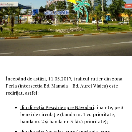
Începând de astăzi, 11.05.2017, traficul rutier din zona
Perla (intersecţia Bd. Mamaia – Bd. Aurel Vlaicu) este
redirijat, astfel:
din direcţia Pescărie spre Năvodari
: înainte, pe 3
benzi de circulaţie (banda nr. 1 cu prioritate,
banda nr. 2 și banda nr. 3 fără prioritate);
din direcţia Năvodari spre Constanţa,
spre