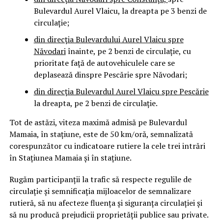
Bulevardul Aurel Vlaicu, la dreapta pe 3 benzi de
circulație;
din direcţia Bulevardul
ui
Aurel Vlaicu spre
Năvodari
înainte, pe 2 benzi de circulaţie, cu
prioritate față de autovehiculele care se
deplasează dinspre Pescărie spre Năvodari;
din direcţia Bulevardul Aurel Vlaicu spre Pescărie
la dreapta, pe 2 benzi de circulaţie.
Tot de astăzi, viteza maximă admisă pe Bulevardul
Mamaia, în staţiune, este de 50 km/oră, semnalizată
corespunzător cu indicatoare rutiere la cele trei intrări
în Staţiunea Mamaia și în stațiune.
Rugăm participanţii la trafic să respecte regulile de
circulaţie şi semnificaţia mijloacelor de semnalizare
rutieră, să nu afecteze fluenţa şi siguranţa circulaţiei şi
să nu producă prejudicii proprietăţii publice sau private.