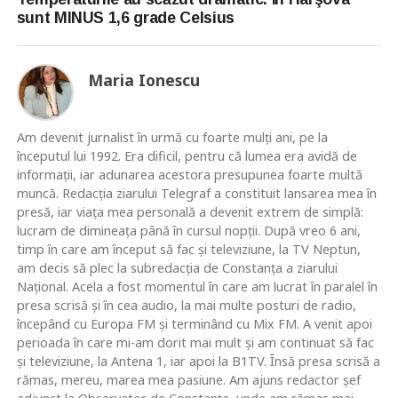
sunt MINUS 1,6 grade Celsius
Maria Ionescu
Am devenit jurnalist în urmă cu foarte mulţi ani, pe la
începutul lui 1992. Era dificil, pentru că lumea era avidă de
informaţii, iar adunarea acestora presupunea foarte multă
muncă. Redacţia ziarului Telegraf a constituit lansarea mea în
presă, iar viaţa mea personală a devenit extrem de simplă:
lucram de dimineaţa până în cursul nopţii. După vreo 6 ani,
timp în care am început să fac şi televiziune, la TV Neptun,
am decis să plec la subredacţia de Constanţa a ziarului
Naţional. Acela a fost momentul în care am lucrat în paralel în
presa scrisă şi în cea audio, la mai multe posturi de radio,
începând cu Europa FM şi terminând cu Mix FM. A venit apoi
perioada în care mi-am dorit mai mult şi am continuat să fac
şi televiziune, la Antena 1, iar apoi la B1TV. Însă presa scrisă a
rămas, mereu, marea mea pasiune. Am ajuns redactor şef