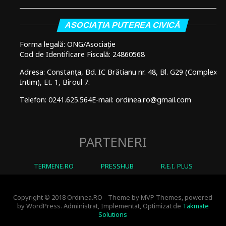
ASOCIAȚIA PUTEREA CIVICĂ
Forma legală: ONG/Asociație
Cod de Identificare Fiscală: 24860568
Adresa: Constanța, Bd. IC Brătianu nr. 48, Bl. G29 (Complex
Intim), Et. 1, Biroul 7.
Telefon: 0241.625.564
E-mail: ordinea.ro@gmail.com
PARTENERI
TERMENE.RO
PRESSHUB
R.E.I. PLUS
Copyright © 2018 Ordinea.RO - Theme by MVP Themes, powered
by WordPress. Administrat, Implementat, Optimizat de
Takmate
Solutions