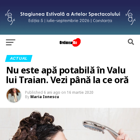
ACTUAL
Nu este apă potabilă în Valu
lui Traian. Vezi până la ce oră
Published
6 ani ago
on
16 martie 2020
By
Maria Ionescu