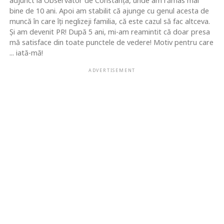
adjunct la Observator de Constanţa, unde am rămas mai
bine de 10 ani. Apoi am stabilit că ajunge cu genul acesta de
muncă în care îţi neglizeji familia, că este cazul să fac altceva.
Şi am devenit PR! După 5 ani, mi-am reamintit că doar presa
mă satisface din toate punctele de vedere! Motiv pentru care
... iată-mă!
ADVERTISEMENT