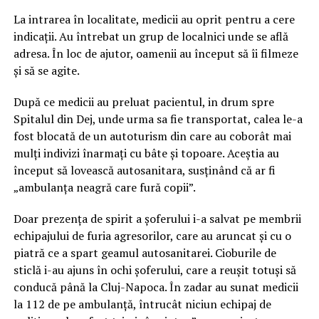
La intrarea în localitate, medicii au oprit pentru a cere
indicații. Au întrebat un grup de localnici unde se află
adresa. În loc de ajutor, oamenii au început să îi filmeze
și să se agite.
După ce medicii au preluat pacientul, in drum spre
Spitalul din Dej, unde urma sa fie transportat, calea le-a
fost blocată de un autoturism din care au coborât mai
mulți indivizi înarmați cu bâte și topoare. Aceștia au
început să lovească autosanitara, susținând că ar fi
„ambulanța neagră care fură copii”.
Doar prezența de spirit a șoferului i-a salvat pe membrii
echipajului de furia agresorilor, care au aruncat și cu o
piatră ce a spart geamul autosanitarei. Cioburile de
sticlă i-au ajuns în ochi șoferului, care a reușit totuși să
conducă până la Cluj-Napoca. În zadar au sunat medicii
la 112 de pe ambulanță, întrucât niciun echipaj de