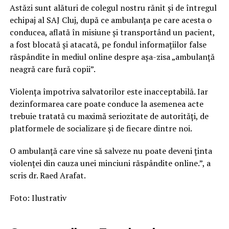
Astăzi sunt alături de colegul nostru rănit și de întregul
echipaj al SAJ Cluj, după ce ambulanța pe care acesta o
conducea, aflată în misiune și transportând un pacient,
a fost blocată și atacată, pe fondul informațiilor false
răspândite în mediul online despre așa-zisa „ambulanță
neagră care fură copii”.
Violența împotriva salvatorilor este inacceptabilă. Iar
dezinformarea care poate conduce la asemenea acte
trebuie tratată cu maximă seriozitate de autorități, de
platformele de socializare și de fiecare dintre noi.
O ambulanță care vine să salveze nu poate deveni ținta
violenței din cauza unei minciuni răspândite online.”, a
scris dr. Raed Arafat.
Foto: Ilustrativ