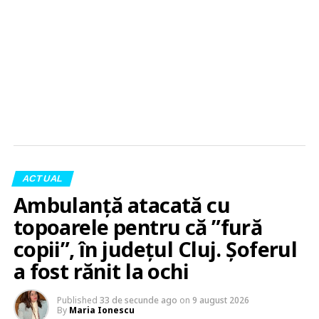
ACTUAL
Ambulanță atacată cu
topoarele pentru că ”fură
copii”, în județul Cluj. Șoferul
a fost rănit la ochi
Published
33 de secunde ago
on
9 august 2026
By
Maria Ionescu