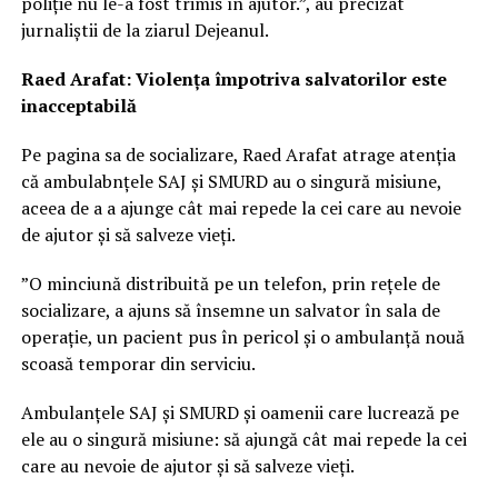
poliție nu le-a fost trimis în ajutor.”, au precizat
jurnaliștii de la ziarul Dejeanul.
Raed Arafat: Violența împotriva salvatorilor este
inacceptabilă
Pe pagina sa de socializare, Raed Arafat atrage atenția
că ambulabnțele SAJ și SMURD au o singură misiune,
aceea de a a ajunge cât mai repede la cei care au nevoie
de ajutor și să salveze vieți.
”O minciună distribuită pe un telefon, prin rețele de
socializare, a ajuns să însemne un salvator în sala de
operație, un pacient pus în pericol și o ambulanță nouă
scoasă temporar din serviciu.
Ambulanțele SAJ și SMURD și oamenii care lucrează pe
ele au o singură misiune: să ajungă cât mai repede la cei
care au nevoie de ajutor și să salveze vieți.