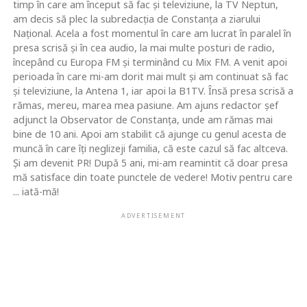
timp în care am început să fac şi televiziune, la TV Neptun,
am decis să plec la subredacţia de Constanţa a ziarului
Naţional. Acela a fost momentul în care am lucrat în paralel în
presa scrisă şi în cea audio, la mai multe posturi de radio,
începând cu Europa FM şi terminând cu Mix FM. A venit apoi
perioada în care mi-am dorit mai mult şi am continuat să fac
şi televiziune, la Antena 1, iar apoi la B1TV. Însă presa scrisă a
rămas, mereu, marea mea pasiune. Am ajuns redactor şef
adjunct la Observator de Constanţa, unde am rămas mai
bine de 10 ani. Apoi am stabilit că ajunge cu genul acesta de
muncă în care îţi neglizeji familia, că este cazul să fac altceva.
Şi am devenit PR! După 5 ani, mi-am reamintit că doar presa
mă satisface din toate punctele de vedere! Motiv pentru care
... iată-mă!
ADVERTISEMENT