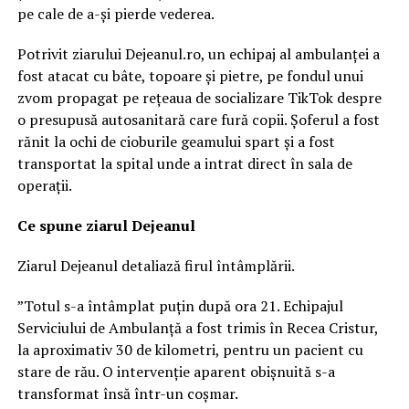
pe cale de a-și pierde vederea.
Potrivit ziarului Dejeanul.ro, un echipaj al ambulanței a
fost atacat cu bâte, topoare și pietre, pe fondul unui
zvom propagat pe rețeaua de socializare TikTok despre
o presupusă autosanitară care fură copii. Șoferul a fost
rănit la ochi de cioburile geamului spart și a fost
transportat la spital unde a intrat direct în sala de
operații.
Ce spune ziarul Dejeanul
Ziarul Dejeanul detaliază firul întâmplării.
”Totul s-a întâmplat puțin după ora 21. Echipajul
Serviciului de Ambulanță a fost trimis în Recea Cristur,
la aproximativ 30 de kilometri, pentru un pacient cu
stare de rău. O intervenție aparent obișnuită s-a
transformat însă într-un coșmar.