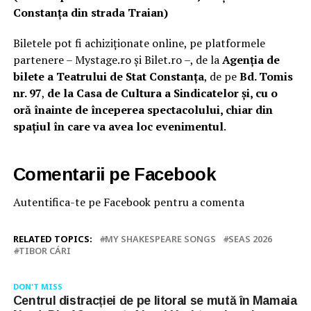
Constanța din strada Traian)
Biletele pot fi achiziționate online, pe platformele
partenere – Mystage.ro și Bilet.ro –, de la
Agenția de
bilete a Teatrului de Stat Constanța
, de pe
Bd. Tomis
nr. 97
,
de la Casa de Cultura a Sindicatelor și, cu o
oră înainte de începerea spectacolului, chiar din
spațiul în care va avea loc evenimentul
.
Comentarii pe Facebook
Autentifica-te pe Facebook pentru a comenta
RELATED TOPICS:
MY SHAKESPEARE SONGS
SEAS 2026
TIBOR CÁRI
DON'T MISS
Centrul distracției de pe litoral se mută în Mamaia