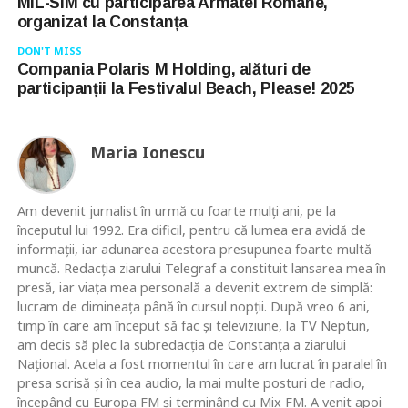
MIL-SIM cu participarea Armatei Române,
organizat la Constanța
DON'T MISS
Compania Polaris M Holding, alături de
participanții la Festivalul Beach, Please! 2025
Maria Ionescu
Am devenit jurnalist în urmă cu foarte mulţi ani, pe la
începutul lui 1992. Era dificil, pentru că lumea era avidă de
informaţii, iar adunarea acestora presupunea foarte multă
muncă. Redacţia ziarului Telegraf a constituit lansarea mea în
presă, iar viaţa mea personală a devenit extrem de simplă:
lucram de dimineaţa până în cursul nopţii. După vreo 6 ani,
timp în care am început să fac şi televiziune, la TV Neptun,
am decis să plec la subredacţia de Constanţa a ziarului
Naţional. Acela a fost momentul în care am lucrat în paralel în
presa scrisă şi în cea audio, la mai multe posturi de radio,
începând cu Europa FM şi terminând cu Mix FM. A venit apoi