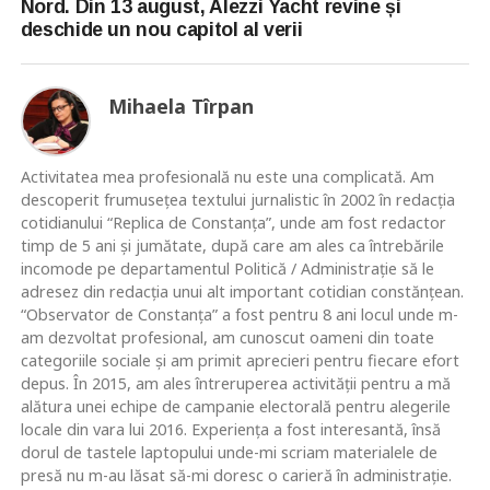
Nord. Din 13 august, Alezzi Yacht revine și
deschide un nou capitol al verii
Mihaela Tîrpan
Activitatea mea profesională nu este una complicată. Am
descoperit frumusețea textului jurnalistic în 2002 în redacția
cotidianului “Replica de Constanța”, unde am fost redactor
timp de 5 ani și jumătate, după care am ales ca întrebările
incomode pe departamentul Politică / Administrație să le
adresez din redacția unui alt important cotidian constănțean.
“Observator de Constanța” a fost pentru 8 ani locul unde m-
am dezvoltat profesional, am cunoscut oameni din toate
categoriile sociale și am primit aprecieri pentru fiecare efort
depus. În 2015, am ales întreruperea activității pentru a mă
alătura unei echipe de campanie electorală pentru alegerile
locale din vara lui 2016. Experiența a fost interesantă, însă
dorul de tastele laptopului unde-mi scriam materialele de
presă nu m-au lăsat să-mi doresc o carieră în administrație.