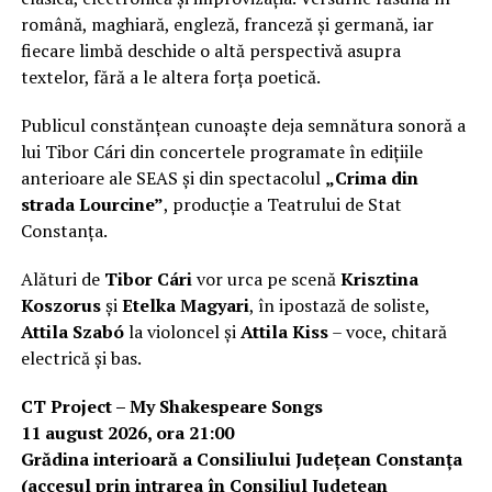
română, maghiară, engleză, franceză și germană, iar
fiecare limbă deschide o altă perspectivă asupra
textelor, fără a le altera forța poetică.
Publicul constănțean cunoaște deja semnătura sonoră a
lui Tibor Cári din concertele programate în edițiile
anterioare ale SEAS și din spectacolul
„Crima din
strada Lourcine”
, producție a Teatrului de Stat
Constanța.
Alături de
Tibor Cári
vor urca pe scenă
Krisztina
Koszorus
și
Etelka Magyari
, în ipostază de soliste,
Attila Szabó
la violoncel și
Attila Kiss
– voce, chitară
electrică și bas.
CT Project – My Shakespeare Songs
11 august 2026, ora 21:00
Grădina interioară a Consiliului Județean Constanța
(accesul prin intrarea în Consiliul Județean