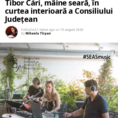
Tibor Cári, mâine seară, în
curtea interioară a Consiliului
Județean
Published
1 minut ago
on
10 august 2026
By
Mihaela Tîrpan