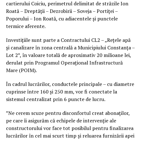
cartierului Coiciu, perimetrul delimitat de străzile Ion
Roată – Dreptății – Dezrobirii – Soveja – Portiței –
Poporului – Ion Roată, cu adiacentele și punctele
termice aferente.
Investițiile sunt parte a Contractului CL2 – „Rețele apă
și canalizare în zona centrală a Municipiului Constanța –
Lot 2”, în valoare totală de aproximativ 20 milioane lei,
derulat prin Programul Operațional Infrastructură
Mare (POIM).
În cadrul lucrărilor, conductele principale – cu diametre
cuprinse între 160 și 250 mm, vor fi conectate la
sistemul centralizat prin 6 puncte de lucru.
”Ne cerem scuze pentru disconfortul creat abonaților,
pe care îi asigurăm că echipele de intervenție ale
constructorului vor face tot posibilul pentru finalizarea
lucrărilor în cel mai scurt timp și reluarea furnizării apei