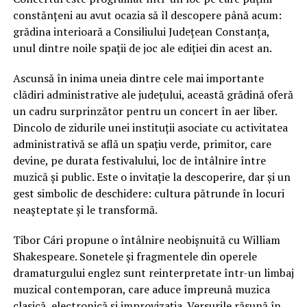
constănțeni au avut ocazia să îl descopere până acum:
grădina interioară a Consiliului Județean Constanța,
unul dintre noile spații de joc ale ediției din acest an.
Ascunsă în inima uneia dintre cele mai importante
clădiri administrative ale județului, această grădină oferă
un cadru surprinzător pentru un concert în aer liber.
Dincolo de zidurile unei instituții asociate cu activitatea
administrativă se află un spațiu verde, primitor, care
devine, pe durata festivalului, loc de întâlnire între
muzică și public. Este o invitație la descoperire, dar și un
gest simbolic de deschidere: cultura pătrunde în locuri
neașteptate și le transformă.
Tibor Cári propune o întâlnire neobișnuită cu William
Shakespeare. Sonetele și fragmentele din operele
dramaturgului englez sunt reinterpretate într-un limbaj
muzical contemporan, care aduce împreună muzica
clasică, electronică și improvizația. Versurile răsună în