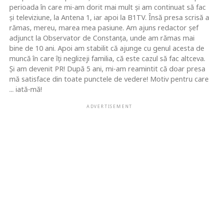
perioada în care mi-am dorit mai mult şi am continuat să fac
şi televiziune, la Antena 1, iar apoi la B1TV. Însă presa scrisă a
rămas, mereu, marea mea pasiune. Am ajuns redactor şef
adjunct la Observator de Constanţa, unde am rămas mai
bine de 10 ani. Apoi am stabilit că ajunge cu genul acesta de
muncă în care îţi neglizeji familia, că este cazul să fac altceva.
Şi am devenit PR! După 5 ani, mi-am reamintit că doar presa
mă satisface din toate punctele de vedere! Motiv pentru care
... iată-mă!
ADVERTISEMENT