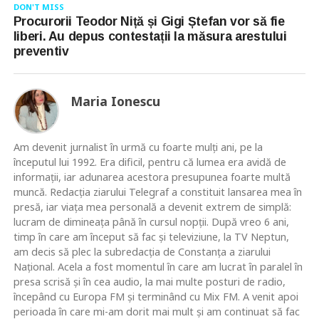
DON'T MISS
Procurorii Teodor Niță și Gigi Ștefan vor să fie
liberi. Au depus contestații la măsura arestului
preventiv
Maria Ionescu
Am devenit jurnalist în urmă cu foarte mulţi ani, pe la
începutul lui 1992. Era dificil, pentru că lumea era avidă de
informaţii, iar adunarea acestora presupunea foarte multă
muncă. Redacţia ziarului Telegraf a constituit lansarea mea în
presă, iar viaţa mea personală a devenit extrem de simplă:
lucram de dimineaţa până în cursul nopţii. După vreo 6 ani,
timp în care am început să fac şi televiziune, la TV Neptun,
am decis să plec la subredacţia de Constanţa a ziarului
Naţional. Acela a fost momentul în care am lucrat în paralel în
presa scrisă şi în cea audio, la mai multe posturi de radio,
începând cu Europa FM şi terminând cu Mix FM. A venit apoi
perioada în care mi-am dorit mai mult şi am continuat să fac