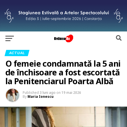
ACTUAL
O femeie condamnată la 5 ani
de închisoare a fost escortată
la Penitenciarul Poarta Albă
Published
3 luni ago
on
19 mai 2026
By
Maria Ionescu