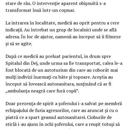
stare de rău. O intervenție aparent obișnuită s-a
transformat însă într-un coșmar.
La intrarea în localitate, medicii au oprit pentru a cere
indicații. Au întrebat un grup de localnici unde se află
adresa. În loc de ajutor, oamenii au început să îi filmeze
și să se agite.
După ce medicii au preluat pacientul, in drum spre
Spitalul din Dej, unde urma sa fie transportat, calea le-a
fost blocată de un autoturism din care au coborât mai
mulți indivizi înarmați cu bâte și topoare. Aceștia au
început să lovească autosanitara, susținând că ar fi
„ambulanța neagră care fură copii”.
Doar prezența de spirit a șoferului i-a salvat pe membrii
echipajului de furia agresorilor, care au aruncat și cu o
piatră ce a spart geamul autosanitarei. Cioburile de
sticlă i-au ajuns în ochi șoferului, care a reușit totuși să