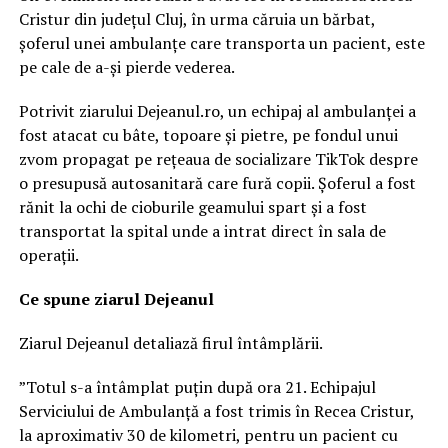
Cristur din județul Cluj, în urma căruia un bărbat,
șoferul unei ambulanțe care transporta un pacient, este
pe cale de a-și pierde vederea.
Potrivit ziarului Dejeanul.ro, un echipaj al ambulanței a
fost atacat cu bâte, topoare și pietre, pe fondul unui
zvom propagat pe rețeaua de socializare TikTok despre
o presupusă autosanitară care fură copii. Șoferul a fost
rănit la ochi de cioburile geamului spart și a fost
transportat la spital unde a intrat direct în sala de
operații.
Ce spune ziarul Dejeanul
Ziarul Dejeanul detaliază firul întâmplării.
”Totul s-a întâmplat puțin după ora 21. Echipajul
Serviciului de Ambulanță a fost trimis în Recea Cristur,
la aproximativ 30 de kilometri, pentru un pacient cu