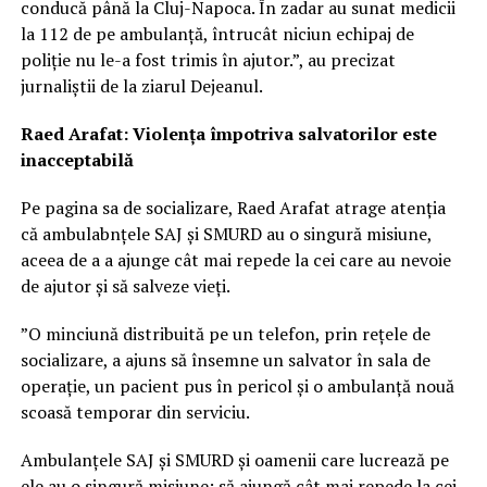
conducă până la Cluj-Napoca. În zadar au sunat medicii
la 112 de pe ambulanță, întrucât niciun echipaj de
poliție nu le-a fost trimis în ajutor.”, au precizat
jurnaliștii de la ziarul Dejeanul.
Raed Arafat: Violența împotriva salvatorilor este
inacceptabilă
Pe pagina sa de socializare, Raed Arafat atrage atenția
că ambulabnțele SAJ și SMURD au o singură misiune,
aceea de a a ajunge cât mai repede la cei care au nevoie
de ajutor și să salveze vieți.
”O minciună distribuită pe un telefon, prin rețele de
socializare, a ajuns să însemne un salvator în sala de
operație, un pacient pus în pericol și o ambulanță nouă
scoasă temporar din serviciu.
Ambulanțele SAJ și SMURD și oamenii care lucrează pe
ele au o singură misiune: să ajungă cât mai repede la cei