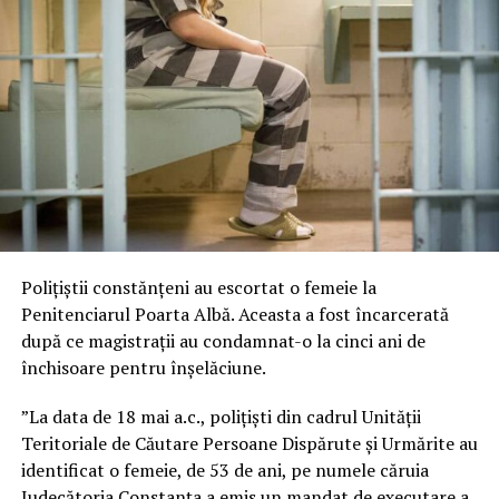
Polițiștii constănțeni au escortat o femeie la
Penitenciarul Poarta Albă. Aceasta a fost încarcerată
după ce magistrații au condamnat-o la cinci ani de
închisoare pentru înșelăciune.
”La data de 18 mai a.c., polițiști din cadrul Unității
Teritoriale de Căutare Persoane Dispărute și Urmărite au
identificat o femeie, de 53 de ani, pe numele căruia
Judecătoria Constanța a emis un mandat de executare a