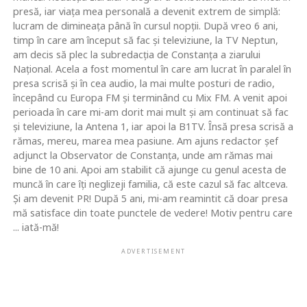
presă, iar viaţa mea personală a devenit extrem de simplă:
lucram de dimineaţa până în cursul nopţii. După vreo 6 ani,
timp în care am început să fac şi televiziune, la TV Neptun,
am decis să plec la subredacţia de Constanţa a ziarului
Naţional. Acela a fost momentul în care am lucrat în paralel în
presa scrisă şi în cea audio, la mai multe posturi de radio,
începând cu Europa FM şi terminând cu Mix FM. A venit apoi
perioada în care mi-am dorit mai mult şi am continuat să fac
şi televiziune, la Antena 1, iar apoi la B1TV. Însă presa scrisă a
rămas, mereu, marea mea pasiune. Am ajuns redactor şef
adjunct la Observator de Constanţa, unde am rămas mai
bine de 10 ani. Apoi am stabilit că ajunge cu genul acesta de
muncă în care îţi neglizeji familia, că este cazul să fac altceva.
Şi am devenit PR! După 5 ani, mi-am reamintit că doar presa
mă satisface din toate punctele de vedere! Motiv pentru care
... iată-mă!
ADVERTISEMENT