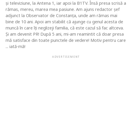
şi televiziune, la Antena 1, iar apoi la B1TV. Însă presa scrisă a
rămas, mereu, marea mea pasiune. Am ajuns redactor şef
adjunct la Observator de Constanţa, unde am rămas mai
bine de 10 ani. Apoi am stabilit că ajunge cu genul acesta de
muncă în care îţi neglizeji familia, că este cazul să fac altceva.
Şi am devenit PR! După 5 ani, mi-am reamintit că doar presa
mă satisface din toate punctele de vedere! Motiv pentru care
... iată-mă!
ADVERTISEMENT