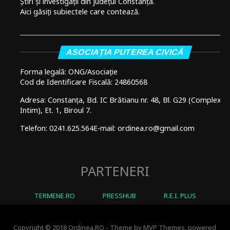
Știri și investigații din județul Constanța.
Aici găsiți subiectele care contează.
ASOCIAȚIA PUTEREA CIVICĂ
Forma legală: ONG/Asociație
Cod de Identificare Fiscală: 24860568
Adresa: Constanța, Bd. IC Brătianu nr. 48, Bl. G29 (Complex
Intim), Et. 1, Biroul 7.
Telefon: 0241.625.564
E-mail: ordinea.ro@gmail.com
PARTENERI
TERMENE.RO
PRESSHUB
R.E.I. PLUS
Copyright © 2018 Ordinea.RO - Theme by MVP Themes, powered