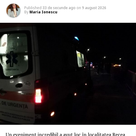
Published
33 de secunde ago
on
9 august 2026
By
Maria Ionescu
Un eveniment incredibil a avut loc în localitatea Recea