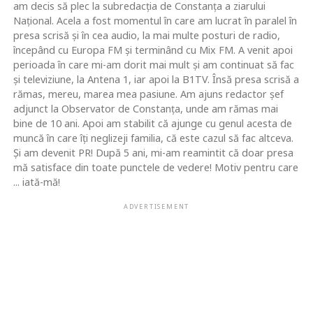
am decis să plec la subredacţia de Constanţa a ziarului
Naţional. Acela a fost momentul în care am lucrat în paralel în
presa scrisă şi în cea audio, la mai multe posturi de radio,
începând cu Europa FM şi terminând cu Mix FM. A venit apoi
perioada în care mi-am dorit mai mult şi am continuat să fac
şi televiziune, la Antena 1, iar apoi la B1TV. Însă presa scrisă a
rămas, mereu, marea mea pasiune. Am ajuns redactor şef
adjunct la Observator de Constanţa, unde am rămas mai
bine de 10 ani. Apoi am stabilit că ajunge cu genul acesta de
muncă în care îţi neglizeji familia, că este cazul să fac altceva.
Şi am devenit PR! După 5 ani, mi-am reamintit că doar presa
mă satisface din toate punctele de vedere! Motiv pentru care
... iată-mă!
ADVERTISEMENT