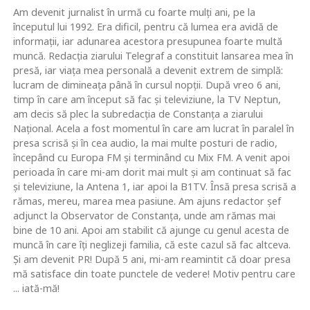
Am devenit jurnalist în urmă cu foarte mulţi ani, pe la
începutul lui 1992. Era dificil, pentru că lumea era avidă de
informaţii, iar adunarea acestora presupunea foarte multă
muncă. Redacţia ziarului Telegraf a constituit lansarea mea în
presă, iar viaţa mea personală a devenit extrem de simplă:
lucram de dimineaţa până în cursul nopţii. După vreo 6 ani,
timp în care am început să fac şi televiziune, la TV Neptun,
am decis să plec la subredacţia de Constanţa a ziarului
Naţional. Acela a fost momentul în care am lucrat în paralel în
presa scrisă şi în cea audio, la mai multe posturi de radio,
începând cu Europa FM şi terminând cu Mix FM. A venit apoi
perioada în care mi-am dorit mai mult şi am continuat să fac
şi televiziune, la Antena 1, iar apoi la B1TV. Însă presa scrisă a
rămas, mereu, marea mea pasiune. Am ajuns redactor şef
adjunct la Observator de Constanţa, unde am rămas mai
bine de 10 ani. Apoi am stabilit că ajunge cu genul acesta de
muncă în care îţi neglizeji familia, că este cazul să fac altceva.
Şi am devenit PR! După 5 ani, mi-am reamintit că doar presa
mă satisface din toate punctele de vedere! Motiv pentru care
... iată-mă!