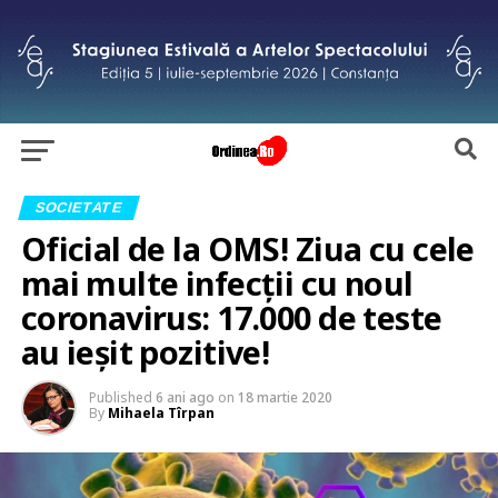
SOCIETATE
Oficial de la OMS! Ziua cu cele
mai multe infecții cu noul
coronavirus: 17.000 de teste
au ieșit pozitive!
Published
6 ani ago
on
18 martie 2020
By
Mihaela Tîrpan