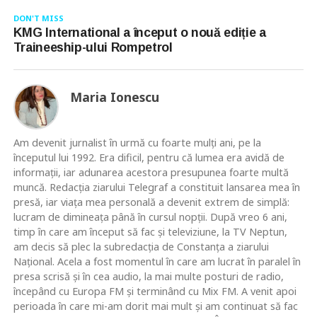
DON'T MISS
KMG International a început o nouă ediție a
Traineeship-ului Rompetrol
Maria Ionescu
Am devenit jurnalist în urmă cu foarte mulţi ani, pe la
începutul lui 1992. Era dificil, pentru că lumea era avidă de
informaţii, iar adunarea acestora presupunea foarte multă
muncă. Redacţia ziarului Telegraf a constituit lansarea mea în
presă, iar viaţa mea personală a devenit extrem de simplă:
lucram de dimineaţa până în cursul nopţii. După vreo 6 ani,
timp în care am început să fac şi televiziune, la TV Neptun,
am decis să plec la subredacţia de Constanţa a ziarului
Naţional. Acela a fost momentul în care am lucrat în paralel în
presa scrisă şi în cea audio, la mai multe posturi de radio,
începând cu Europa FM şi terminând cu Mix FM. A venit apoi
perioada în care mi-am dorit mai mult şi am continuat să fac