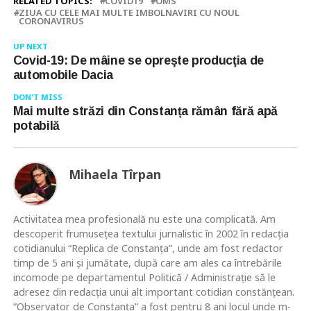
RELATED TOPICS:
COVID19
OMS
ZIUA CU CELE MAI MULTE IMBOLNAVIRI CU NOUL
CORONAVIRUS
UP NEXT
Covid-19: De mâine se opreşte producţia de
automobile Dacia
DON'T MISS
Mai multe străzi din Constanța rămân fără apă
potabilă
Mihaela Tîrpan
Activitatea mea profesională nu este una complicată. Am
descoperit frumusețea textului jurnalistic în 2002 în redacția
cotidianului “Replica de Constanța”, unde am fost redactor
timp de 5 ani și jumătate, după care am ales ca întrebările
incomode pe departamentul Politică / Administrație să le
adresez din redacția unui alt important cotidian constănțean.
“Observator de Constanța” a fost pentru 8 ani locul unde m-