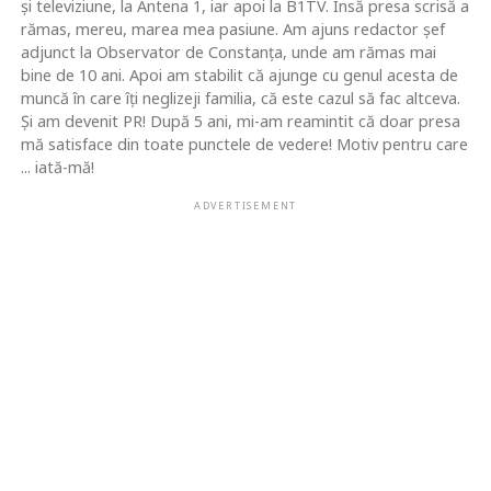
şi televiziune, la Antena 1, iar apoi la B1TV. Însă presa scrisă a
rămas, mereu, marea mea pasiune. Am ajuns redactor şef
adjunct la Observator de Constanţa, unde am rămas mai
bine de 10 ani. Apoi am stabilit că ajunge cu genul acesta de
muncă în care îţi neglizeji familia, că este cazul să fac altceva.
Şi am devenit PR! După 5 ani, mi-am reamintit că doar presa
mă satisface din toate punctele de vedere! Motiv pentru care
... iată-mă!
ADVERTISEMENT