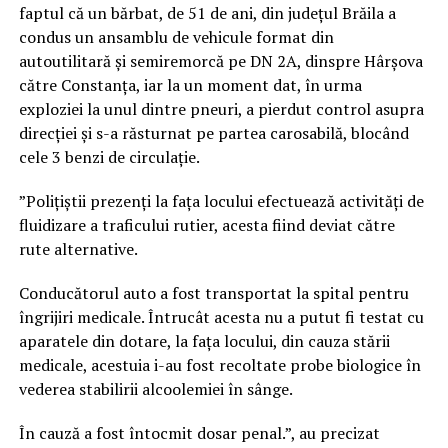
faptul că un bărbat, de 51 de ani, din județul Brăila a
condus un ansamblu de vehicule format din
autoutilitară și semiremorcă pe DN 2A, dinspre Hârșova
către Constanța, iar la un moment dat, în urma
exploziei la unul dintre pneuri, a pierdut control asupra
direcției și s-a răsturnat pe partea carosabilă, blocând
cele 3 benzi de circulație.
”Polițiștii prezenți la fața locului efectuează activități de
fluidizare a traficului rutier, acesta fiind deviat către
rute alternative.
Conducătorul auto a fost transportat la spital pentru
îngrijiri medicale. Întrucât acesta nu a putut fi testat cu
aparatele din dotare, la fața locului, din cauza stării
medicale, acestuia i-au fost recoltate probe biologice în
vederea stabilirii alcoolemiei în sânge.
În cauză a fost întocmit dosar penal.”, au precizat