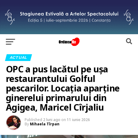
ACTUAL
OPC a pus lacătul pe ușa
restaurantului Golful
pescarilor. Locația aparține
ginerelui primarului din
Agigea, Maricel Cîrjaliu
Published
2 luni ago
on
11 iunie 2026
By
Mihaela Tîrpan