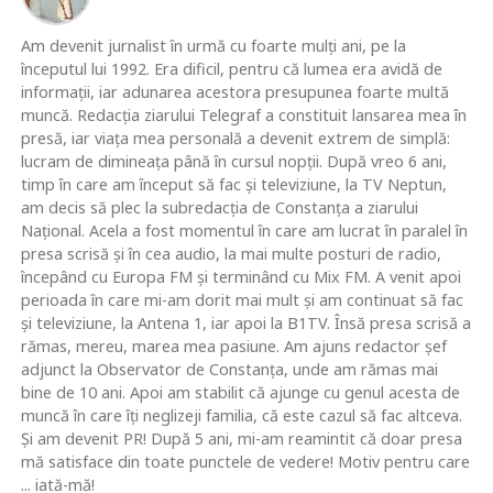
Am devenit jurnalist în urmă cu foarte mulţi ani, pe la
începutul lui 1992. Era dificil, pentru că lumea era avidă de
informaţii, iar adunarea acestora presupunea foarte multă
muncă. Redacţia ziarului Telegraf a constituit lansarea mea în
presă, iar viaţa mea personală a devenit extrem de simplă:
lucram de dimineaţa până în cursul nopţii. După vreo 6 ani,
timp în care am început să fac şi televiziune, la TV Neptun,
am decis să plec la subredacţia de Constanţa a ziarului
Naţional. Acela a fost momentul în care am lucrat în paralel în
presa scrisă şi în cea audio, la mai multe posturi de radio,
începând cu Europa FM şi terminând cu Mix FM. A venit apoi
perioada în care mi-am dorit mai mult şi am continuat să fac
şi televiziune, la Antena 1, iar apoi la B1TV. Însă presa scrisă a
rămas, mereu, marea mea pasiune. Am ajuns redactor şef
adjunct la Observator de Constanţa, unde am rămas mai
bine de 10 ani. Apoi am stabilit că ajunge cu genul acesta de
muncă în care îţi neglizeji familia, că este cazul să fac altceva.
Şi am devenit PR! După 5 ani, mi-am reamintit că doar presa
mă satisface din toate punctele de vedere! Motiv pentru care
... iată-mă!