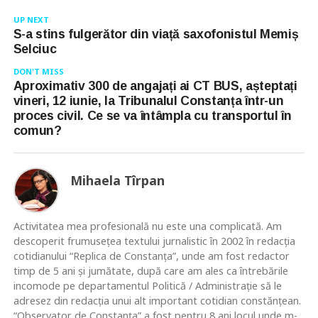
UP NEXT
S-a stins fulgerător din viață saxofonistul Memiș
Selciuc
DON'T MISS
Aproximativ 300 de angajați ai CT BUS, așteptați
vineri, 12 iunie, la Tribunalul Constanța într-un
proces civil. Ce se va întâmpla cu transportul în
comun?
Mihaela Tîrpan
Activitatea mea profesională nu este una complicată. Am
descoperit frumusețea textului jurnalistic în 2002 în redacția
cotidianului “Replica de Constanța”, unde am fost redactor
timp de 5 ani și jumătate, după care am ales ca întrebările
incomode pe departamentul Politică / Administrație să le
adresez din redacția unui alt important cotidian constănțean.
“Observator de Constanța” a fost pentru 8 ani locul unde m-