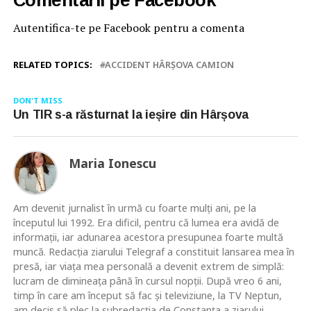
Comentarii pe Facebook
Autentifica-te pe Facebook pentru a comenta
RELATED TOPICS:
ACCIDENT HÂRȘOVA CAMION
DON'T MISS
Un TIR s-a răsturnat la ieșire din Hârșova
Maria Ionescu
Am devenit jurnalist în urmă cu foarte mulţi ani, pe la
începutul lui 1992. Era dificil, pentru că lumea era avidă de
informaţii, iar adunarea acestora presupunea foarte multă
muncă. Redacţia ziarului Telegraf a constituit lansarea mea în
presă, iar viaţa mea personală a devenit extrem de simplă:
lucram de dimineaţa până în cursul nopţii. După vreo 6 ani,
timp în care am început să fac şi televiziune, la TV Neptun,
am decis să plec la subredacţia de Constanţa a ziarului