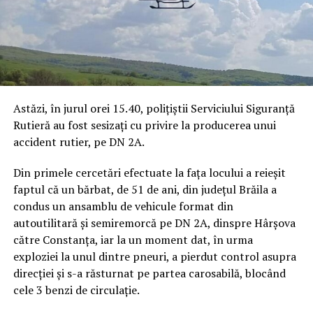
Astăzi, în jurul orei 15.40, polițiștii Serviciului Siguranță
Rutieră au fost sesizați cu privire la producerea unui
accident rutier, pe DN 2A.
Din primele cercetări efectuate la fața locului a reieșit
faptul că un bărbat, de 51 de ani, din județul Brăila a
condus un ansamblu de vehicule format din
autoutilitară și semiremorcă pe DN 2A, dinspre Hârșova
către Constanța, iar la un moment dat, în urma
exploziei la unul dintre pneuri, a pierdut control asupra
direcției și s-a răsturnat pe partea carosabilă, blocând
cele 3 benzi de circulație.