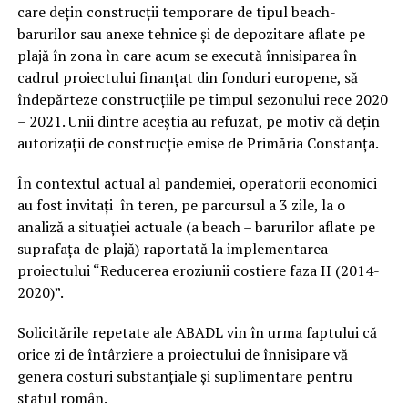
care dețin construcții temporare de tipul beach-
barurilor sau anexe tehnice și de depozitare aflate pe
plajă în zona în care acum se execută înnisiparea în
cadrul proiectului finanțat din fonduri europene, să
îndepărteze construcțiile pe timpul sezonului rece 2020
– 2021. Unii dintre aceștia au refuzat, pe motiv că dețin
autorizații de construcție emise de Primăria Constanța.
În contextul actual al pandemiei, operatorii economici
au fost invitați în teren, pe parcursul a 3 zile, la o
analiză a situației actuale (a beach – barurilor aflate pe
suprafața de plajă) raportată la implementarea
proiectului “Reducerea eroziunii costiere faza II (2014-
2020)”.
Solicitările repetate ale ABADL vin în urma faptului că
orice zi de întârziere a proiectului de înnisipare vă
genera costuri substanțiale și suplimentare pentru
statul român.