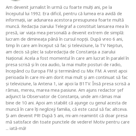
Am devenit jurnalist în urmă cu foarte mulţi ani, pe la
începutul lui 1992. Era dificil, pentru că lumea era avidă de
informaţii, iar adunarea acestora presupunea foarte multă
muncă. Redacţia ziarului Telegraf a constituit lansarea mea în
presă, iar viaţa mea personală a devenit extrem de simplă:
lucram de dimineaţa până în cursul nopţii. După vreo 6 ani,
timp în care am început să fac şi televiziune, la TV Neptun,
am decis să plec la subredacţia de Constanţa a ziarului
Naţional. Acela a fost momentul în care am lucrat în paralel în
presa scrisă şi în cea audio, la mai multe posturi de radio,
începând cu Europa FM şi terminând cu Mix FM. A venit apoi
perioada în care mi-am dorit mai mult şi am continuat să fac
şi televiziune, la Antena 1, iar apoi la B1TV. Însă presa scrisă a
rămas, mereu, marea mea pasiune. Am ajuns redactor şef
adjunct la Observator de Constanţa, unde am rămas mai
bine de 10 ani. Apoi am stabilit că ajunge cu genul acesta de
muncă în care îţi neglizeji familia, că este cazul să fac altceva.
Şi am devenit PR! După 5 ani, mi-am reamintit că doar presa
mă satisface din toate punctele de vedere! Motiv pentru care
... iată-mă!