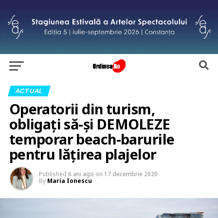
ACTUAL
Operatorii din turism,
obligați să-și DEMOLEZE
temporar beach-barurile
pentru lățirea plajelor
Published
6 ani ago
on
17 decembrie 2020
By
Maria Ionescu