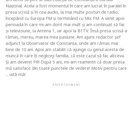
Naţional. Acela a fost momentul în care am lucrat în paralel în
presa scrisă şi în cea audio, la mai multe posturi de radio,
începând cu Europa FM şi terminând cu Mix FM. A venit apoi
perioada în care mi-am dorit mai mult şi am continuat să fac
şi televiziune, la Antena 1, iar apoi la B1TV. Însă presa scrisă a
rămas, mereu, marea mea pasiune. Am ajuns redactor şef
adjunct la Observator de Constanţa, unde am rămas mai
bine de 10 ani. Apoi am stabilit că ajunge cu genul acesta de
muncă în care îţi neglizeji familia, că este cazul să fac altceva.
Şi am devenit PR! După 5 ani, mi-am reamintit că doar presa
mă satisface din toate punctele de vedere! Motiv pentru care
... iată-mă!
ADVERTISEMENT