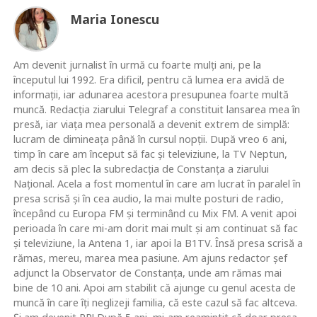
Maria Ionescu
Am devenit jurnalist în urmă cu foarte mulţi ani, pe la
începutul lui 1992. Era dificil, pentru că lumea era avidă de
informaţii, iar adunarea acestora presupunea foarte multă
muncă. Redacţia ziarului Telegraf a constituit lansarea mea în
presă, iar viaţa mea personală a devenit extrem de simplă:
lucram de dimineaţa până în cursul nopţii. După vreo 6 ani,
timp în care am început să fac şi televiziune, la TV Neptun,
am decis să plec la subredacţia de Constanţa a ziarului
Naţional. Acela a fost momentul în care am lucrat în paralel în
presa scrisă şi în cea audio, la mai multe posturi de radio,
începând cu Europa FM şi terminând cu Mix FM. A venit apoi
perioada în care mi-am dorit mai mult şi am continuat să fac
şi televiziune, la Antena 1, iar apoi la B1TV. Însă presa scrisă a
rămas, mereu, marea mea pasiune. Am ajuns redactor şef
adjunct la Observator de Constanţa, unde am rămas mai
bine de 10 ani. Apoi am stabilit că ajunge cu genul acesta de
muncă în care îţi neglizeji familia, că este cazul să fac altceva.