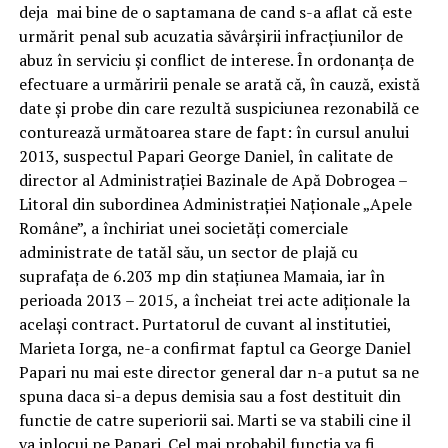
deja mai bine de o saptamana de cand s-a aflat că este
urmărit penal sub acuzatia săvârșirii infracțiunilor de
abuz în serviciu și conflict de interese. În ordonanța de
efectuare a urmăririi penale se arată că, în cauză, există
date și probe din care rezultă suspiciunea rezonabilă ce
conturează următoarea stare de fapt: în cursul anului
2013, suspectul Papari George Daniel, în calitate de
director al Administrației Bazinale de Apă Dobrogea –
Litoral din subordinea Administrației Naționale „Apele
Române”, a închiriat unei societăți comerciale
administrate de tatăl său, un sector de plajă cu
suprafața de 6.203 mp din stațiunea Mamaia, iar în
perioada 2013 – 2015, a încheiat trei acte adiționale la
același contract. Purtatorul de cuvant al institutiei,
Marieta Iorga, ne-a confirmat faptul ca George Daniel
Papari nu mai este director general dar n-a putut sa ne
spuna daca si-a depus demisia sau a fost destituit din
functie de catre superiorii sai. Marti se va stabili cine il
va inlocui pe Papari. Cel mai probabil funcţia va fi