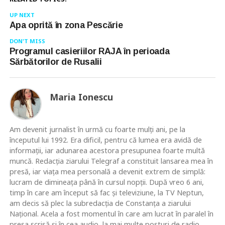
UP NEXT
Apa oprită în zona Pescărie
DON'T MISS
Programul casieriilor RAJA în perioada
Sărbătorilor de Rusalii
Maria Ionescu
Am devenit jurnalist în urmă cu foarte mulţi ani, pe la
începutul lui 1992. Era dificil, pentru că lumea era avidă de
informaţii, iar adunarea acestora presupunea foarte multă
muncă. Redacţia ziarului Telegraf a constituit lansarea mea în
presă, iar viaţa mea personală a devenit extrem de simplă:
lucram de dimineaţa până în cursul nopţii. După vreo 6 ani,
timp în care am început să fac şi televiziune, la TV Neptun,
am decis să plec la subredacţia de Constanţa a ziarului
Naţional. Acela a fost momentul în care am lucrat în paralel în
presa scrisă şi în cea audio, la mai multe posturi de radio,