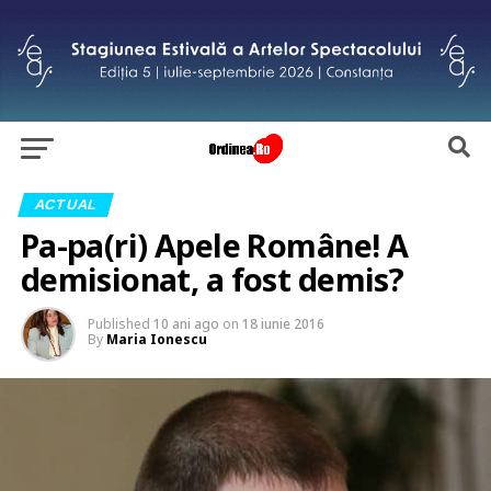
ACTUAL
Pa-pa(ri) Apele Române! A
demisionat, a fost demis?
Published
10 ani ago
on
18 iunie 2016
By
Maria Ionescu