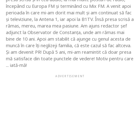
începând cu Europa FM şi terminând cu Mix FM. A venit apoi
perioada în care mi-am dorit mai mult şi am continuat să fac
şi televiziune, la Antena 1, iar apoi la B1TV. Însă presa scrisă a
rămas, mereu, marea mea pasiune. Am ajuns redactor şef
adjunct la Observator de Constanţa, unde am rămas mai
bine de 10 ani. Apoi am stabilit că ajunge cu genul acesta de
muncă în care îţi neglizeji familia, că este cazul să fac altceva.
Şi am devenit PR! După 5 ani, mi-am reamintit că doar presa
mă satisface din toate punctele de vedere! Motiv pentru care
... iată-mă!
ADVERTISEMENT