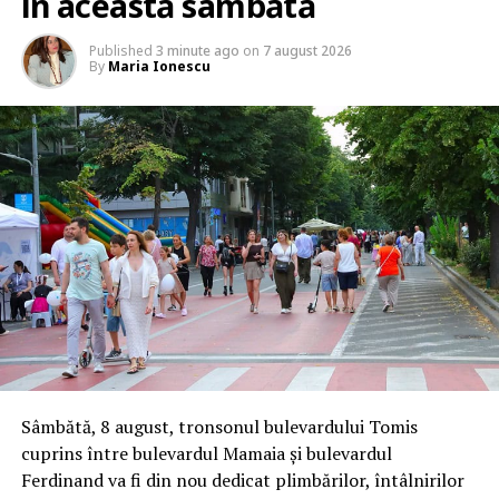
în această sâmbătă
Published
3 minute ago
on
7 august 2026
By
Maria Ionescu
Sâmbătă, 8 august, tronsonul bulevardului Tomis
cuprins între bulevardul Mamaia și bulevardul
Ferdinand va fi din nou dedicat plimbărilor, întâlnirilor