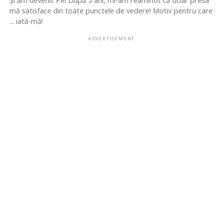
Şi am devenit PR! După 5 ani, mi-am reamintit că doar presa
mă satisface din toate punctele de vedere! Motiv pentru care
... iată-mă!
ADVERTISEMENT