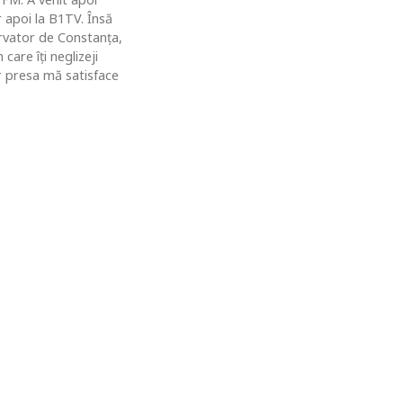
r apoi la B1TV. Însă
rvator de Constanţa,
are îţi neglizeji
ar presa mă satisface