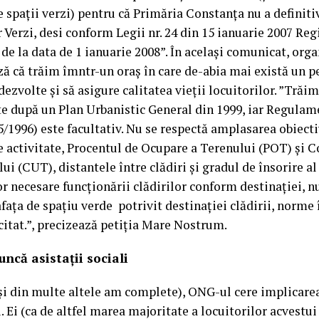
e spații verzi) pentru că Primăria Constanța nu a definit
 Verzi, desi conform Legii nr. 24 din 15 ianuarie 2007 Regis
ă de la data de 1 ianuarie 2008”. În același comunicat, org
 că trăim îmntr-un oraș în care de-abia mai există un pet
dezvolte și să asigure calitatea vieții locuitorilor. ”Trăim
te după un Plan Urbanistic General din 1999, iar Regulam
/1996) este facultativ. Nu se respectă amplasarea obiecti
de activitate, Procentul de Ocupare a Terenului (POT) și C
ui (CUT), distantele între clădiri și gradul de însorire al
or necesare funcționării clădirilor conform destinației, 
fața de spațiu verde potrivit destinației clădirii, norme 
itat.”, precizează petiția Mare Nostrum.
uncă asistații sociali
și din multe altele am complete), ONG-ul cere implicarea
i. Ei (ca de altfel marea majoritate a locuitorilor acvestui