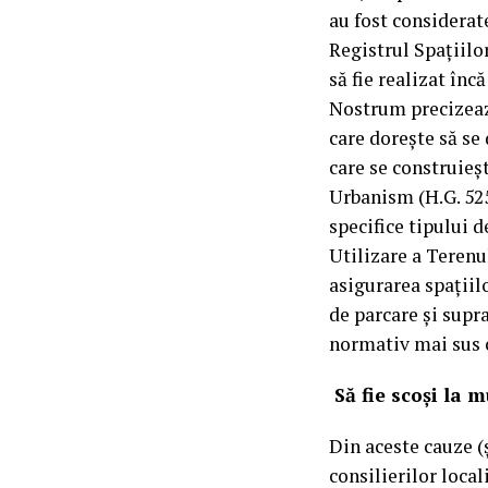
au fost considerat
Registrul Spațiilor
să fie realizat înc
Nostrum precizează
care dorește să se 
care se construieș
Urbanism (H.G. 525
specifice tipului 
Utilizare a Terenul
asigurarea spațiil
de parcare și supra
normativ mai sus c
Să fie scoși la m
Din aceste cauze (
consilierilor local