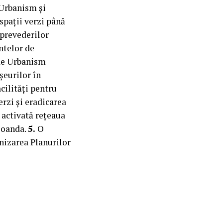
 Urbanism și
spații verzi până
 prevederilor
ntelor de
 de Urbanism
șeurilor în
cilități pentru
rzi și eradicarea
 activată rețeaua
 Coanda.
5.
O
nizarea Planurilor