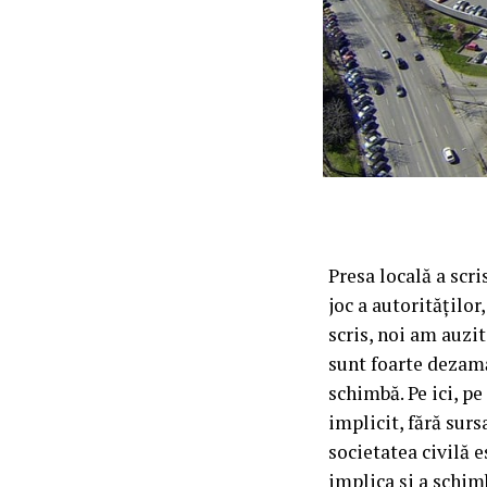
Presa locală a scri
joc a autoritățilo
scris, noi am auzi
sunt foarte dezamă
schimbă. Pe ici, pe
implicit, fără sur
societatea civilă e
implica și a schim