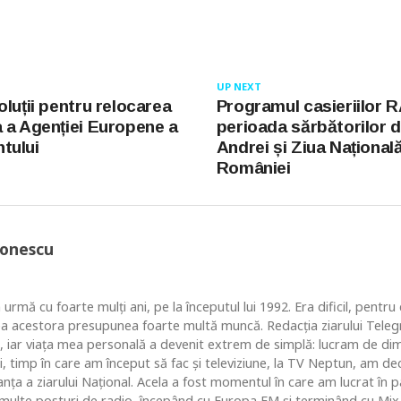
UP NEXT
luții pentru relocarea
Programul casieriilor R
 a Agenției Europene a
perioada sărbătorilor d
tului
Andrei și Ziua Național
României
Ionescu
 urmă cu foarte mulţi ani, pe la începutul lui 1992. Era dificil, pentr
ea acestora presupunea foarte multă muncă. Redacţia ziarului Telegr
, iar viaţa mea personală a devenit extrem de simplă: lucram de dim
i, timp în care am început să fac şi televiziune, la TV Neptun, am dec
ţa a ziarului Naţional. Acela a fost momentul în care am lucrat în pa
i multe posturi de radio, începând cu Europa FM şi terminând cu Mix