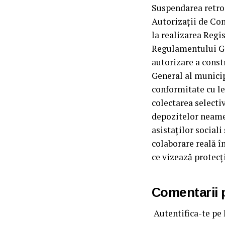
Suspendarea retroc
Autorizații de Con
la realizarea Regis
Regulamentului Ge
autorizare a const
General al munici
conformitate cu le
colectarea selecti
depozitelor neamen
asistaților sociali
colaborare reală î
ce vizează protecț
Comentarii
Autentifica-te pe