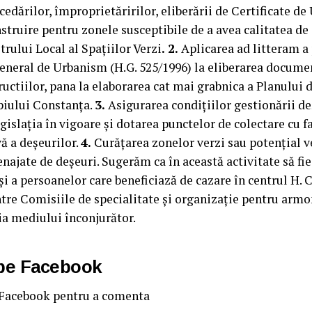
edărilor, împroprietăririlor, eliberării de Certificate de
struire pentru zonele susceptibile de a avea calitatea de 
trului Local al Spațiilor Verzi
. 2.
Aplicarea ad litteram a
neral de Urbanism (H.G. 525/1996) la eliberarea docume
ructiilor, pana la elaborarea cat mai grabnica a Planului
piului Constanța.
3.
Asigurarea condițiilor gestionării de
gislația în vigoare și dotarea punctelor de colectare cu fa
vă a deșeurilor.
4.
Curățarea zonelor verzi sau potențial ve
ajate de deșeuri. Sugerăm ca în această activitate să fie
 și a persoanelor care beneficiază de cazare în centrul H.
ntre Comisiile de specialitate și organizație pentru armo
ia mediului înconjurător.
 pe Facebook
 Facebook pentru a comenta