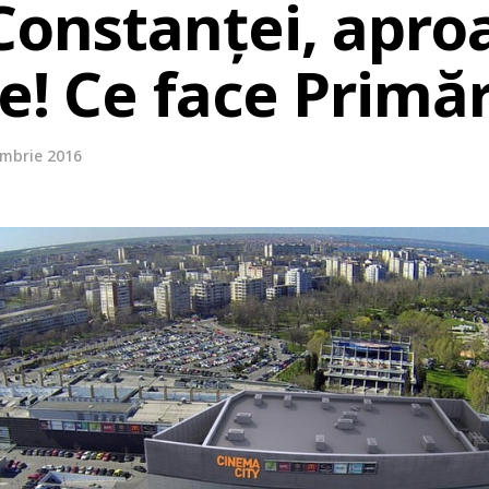
 Constanței, apro
e! Ce face Primăr
embrie 2016