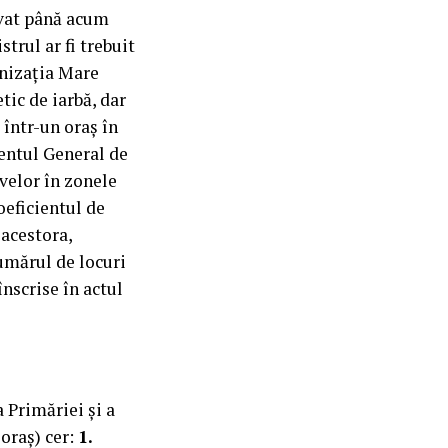
ivat până acum
trul ar fi trebuit
anizația Mare
ic de iarbă, dar
 într-un oraș în
entul General de
velor în zonele
oeficientul de
 acestora,
numărul de locuri
înscrise în actul
 Primăriei și a
 oraș) cer:
1.