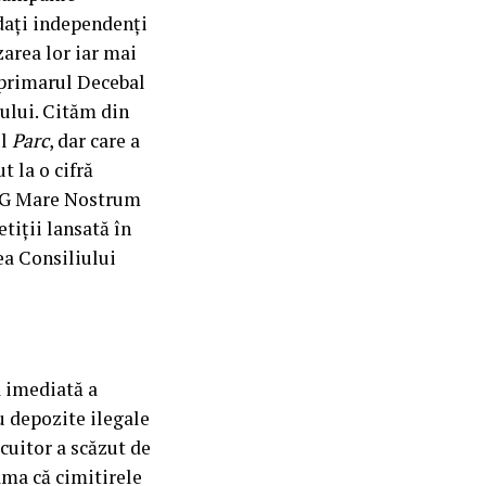
dați independenți
zarea lor iar mai
 primarul Decebal
șului. Cităm din
ul
Parc
, dar care a
t la o cifră
ONG Mare Nostrum
tiții lansată în
ea Consiliului
a imediată a
u depozite ilegale
cuitor a scăzut de
ama că cimitirele