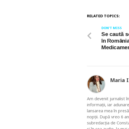
RELATED TOPICS:
DON'T MISS
Se caută so
în România
Medicamen
Maria 
Am devenit jurnalist în
informaţii, iar adunar
lansarea mea în presă
nopţii. După vreo 6 an
subredacţia de Constan
şi în cea audio, la ma