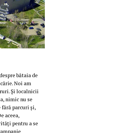
 despre bătaia de
ăcărie. Noi am
ri. Și localnicii
a, nimic nu se
fără parcuri și,
De aceea,
ități pentru a se
 campanie