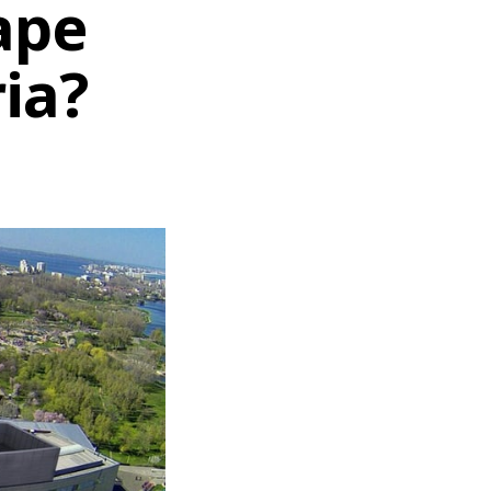
ape
ia?