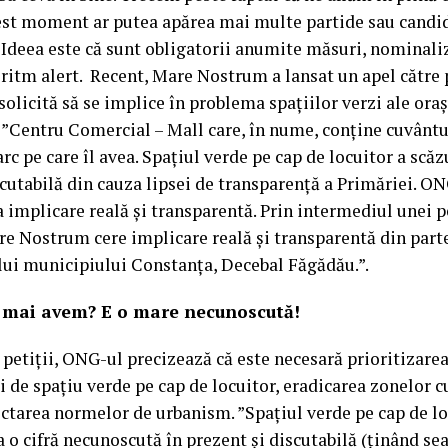
cest moment ar putea apărea mai multe partide sau candi
. Ideea este că sunt obligatorii anumite măsuri, nominali
 ritm alert. Recent, Mare Nostrum a lansat un apel către
solicită să se implice în problema spațiilor verzi ale ora
: ”Centru Comercial – Mall care, în nume, conține cuvânt
rc pe care îl avea. Spațiul verde pe cap de locuitor a scăzu
scutabilă din cauza lipsei de transparență a Primăriei. 
a implicare reală și transparentă. Prin intermediul unei pe
e Nostrum cere implicare reală și transparentă din part
lui municipiului Constanța, Decebal Făgădău.”.
e mai avem? E o mare necunoscută!
i petiții, ONG-ul precizează că este necesară prioritizare
ei de spațiu verde pe cap de locuitor, eradicarea zonelor c
ectarea normelor de urbanism. ”Spațiul verde pe cap de lo
la o cifră necunoscută în prezent și discutabilă (ținând se