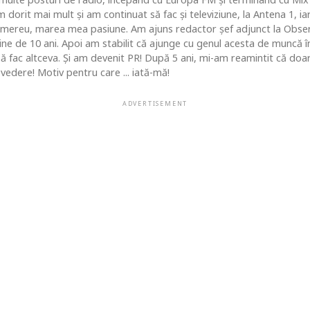
 dorit mai mult şi am continuat să fac şi televiziune, la Antena 1, ia
 mereu, marea mea pasiune. Am ajuns redactor şef adjunct la Obse
 de 10 ani. Apoi am stabilit că ajunge cu genul acesta de muncă în c
 să fac altceva. Şi am devenit PR! După 5 ani, mi-am reamintit că do
vedere! Motiv pentru care ... iată-mă!
ADVERTISEMENT