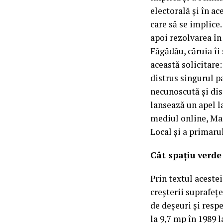
electorală și în a
care să se implice
apoi rezolvarea în
Făgădău, căruia îi 
această solicitare
distrus singurul pa
necunoscută și di
lansează un apel l
mediul online, Mar
Local și a primaru
Cât spațiu verd
Prin textul aceste
creșterii suprafeț
de deșeuri și resp
la 9,7 mp în 1989 