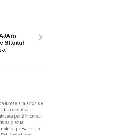
AJA în
e Sfântul
ă a
u că lumea era avidă de
af a constituit
ineaţa până în cursul
is să plec la
ralel în presa scrisă
 FM. A venit apoi