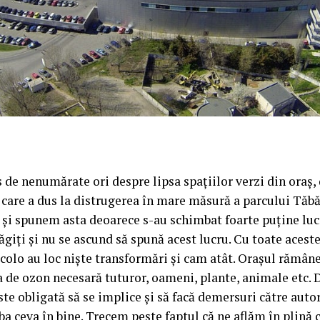
s de nenumărate ori despre lipsa spațiilor verzi din oraș,
r, care a dus la distrugerea în mare măsură a parcului Tăb
t și spunem asta deoarece s-au schimbat foarte puține lucru
giți și nu se ascund să spună acest lucru. Cu toate aceste
 colo au loc niște transformări și cam atât. Orașul rămâne 
sa de ozon necesară tuturor, oameni, plante, animale etc. 
ste obligată să se implice și să facă demersuri către autor
ba ceva în bine. Trecem peste faptul că ne aflăm în plină