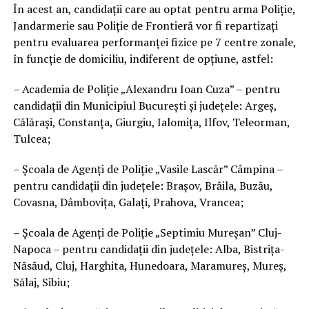
În acest an, candidații care au optat pentru arma Poliție,
Jandarmerie sau Poliție de Frontieră vor fi repartizați
pentru evaluarea performanței fizice pe 7 centre zonale,
în funcție de domiciliu, indiferent de opțiune, astfel:
– Academia de Poliție „Alexandru Ioan Cuza” – pentru
candidații din Municipiul București și județele: Argeș,
Călărași, Constanța, Giurgiu, Ialomița, Ilfov, Teleorman,
Tulcea;
– Școala de Agenți de Poliție „Vasile Lascăr” Câmpina –
pentru candidații din județele: Brașov, Brăila, Buzău,
Covasna, Dâmbovița, Galați, Prahova, Vrancea;
– Școala de Agenți de Poliție „Septimiu Mureșan” Cluj-
Napoca – pentru candidații din județele: Alba, Bistrița-
Năsăud, Cluj, Harghita, Hunedoara, Maramureș, Mureș,
Sălaj, Sibiu;