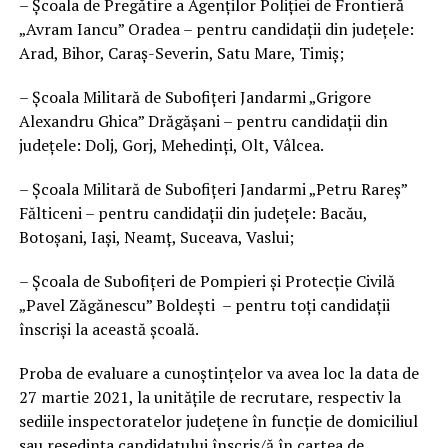
– Școala de Pregătire a Agenților Poliției de Frontieră
„Avram Iancu” Oradea – pentru candidații din județele:
Arad, Bihor, Caraș-Severin, Satu Mare, Timiș;
– Școala Militară de Subofițeri Jandarmi „Grigore
Alexandru Ghica” Drăgășani – pentru candidații din
județele: Dolj, Gorj, Mehedinți, Olt, Vâlcea.
– Școala Militară de Subofițeri Jandarmi „Petru Rareș”
Fălticeni – pentru candidații din județele: Bacău,
Botoșani, Iași, Neamț, Suceava, Vaslui;
– Școala de Subofițeri de Pompieri și Protecție Civilă
„Pavel Zăgănescu” Boldești – pentru toți candidații
înscriși la această școală.
Proba de evaluare a cunoștințelor va avea loc la data de
27 martie 2021, la unitățile de recrutare, respectiv la
sediile inspectoratelor județene în funcție de domiciliul
sau reşedinţa candidatului înscris/ă în cartea de