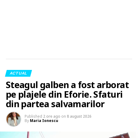
ACTUAL
Steagul galben a fost arborat
pe plajele din Eforie. Sfaturi
din partea salvamarilor
Published
2 ore ago
on
8 august 2026
By
Maria Ionescu