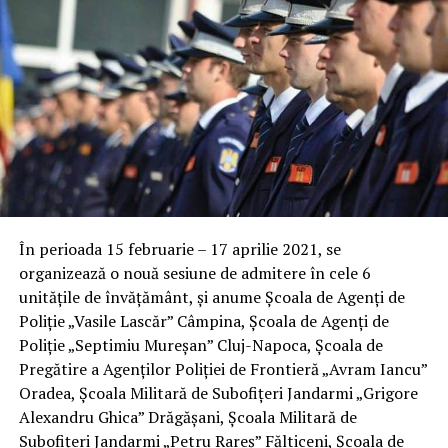
În perioada 15 februarie – 17 aprilie 2021, se
organizează o nouă sesiune de admitere în cele 6
unitățile de învățământ, și anume Școala de Agenți de
Poliție „Vasile Lascăr” Câmpina, Școala de Agenți de
Poliție „Septimiu Mureșan” Cluj-Napoca, Școala de
Pregătire a Agenților Poliției de Frontieră „Avram Iancu”
Oradea, Școala Militară de Subofițeri Jandarmi „Grigore
Alexandru Ghica” Drăgășani, Școala Militară de
Subofițeri Jandarmi „Petru Rareș” Fălticeni, Școala de