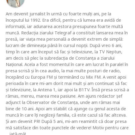
Am devenit jurnalist în urmă cu foarte mulţi ani, pe la
începutul lui 1992. Era dificil, pentru că lumea era avidă de
informaţii, iar adunarea acestora presupunea foarte multă
muncă. Redacţia ziarului Telegraf a constituit lansarea mea în
presă, iar viaţa mea personală a devenit extrem de simplă:
lucram de dimineaţa până în cursul nopţii. După vreo 6 ani,
timp în care am început să fac şi televiziune, la TV Neptun,
am decis să plec la subredacţia de Constanţa a ziarului
Naţional. Acela a fost momentul în care am lucrat în paralel în
presa scrisă şi în cea audio, la mai multe posturi de radio,
începând cu Europa FM şi terminând cu Mix FM. A venit apoi
perioada în care mi-am dorit mai mult şi am continuat să fac
şi televiziune, la Antena 1, iar apoi la B1TV. Însă presa scrisă a
rămas, mereu, marea mea pasiune. Am ajuns redactor şef
adjunct la Observator de Constanţa, unde am rămas mai
bine de 10 ani. Apoi am stabilit că ajunge cu genul acesta de
muncă în care îţi neglizeji familia, că este cazul să fac altceva.
Şi am devenit PR! După 5 ani, mi-am reamintit că doar presa
mă satisface din toate punctele de vedere! Motiv pentru care
... iată-mă!