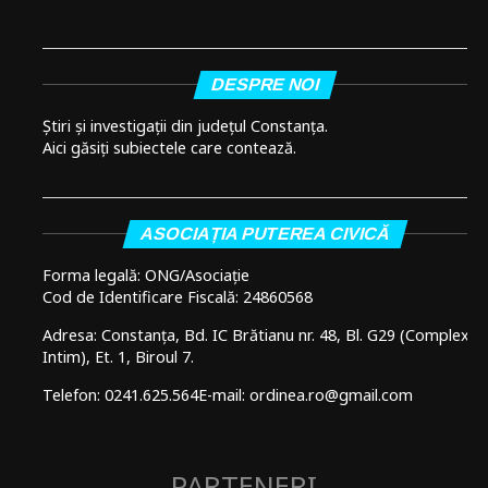
DESPRE NOI
Știri și investigații din județul Constanța.
Aici găsiți subiectele care contează.
ASOCIAȚIA PUTEREA CIVICĂ
Forma legală: ONG/Asociație
Cod de Identificare Fiscală: 24860568
Adresa: Constanța, Bd. IC Brătianu nr. 48, Bl. G29 (Complex
Intim), Et. 1, Biroul 7.
Telefon: 0241.625.564
E-mail: ordinea.ro@gmail.com
PARTENERI