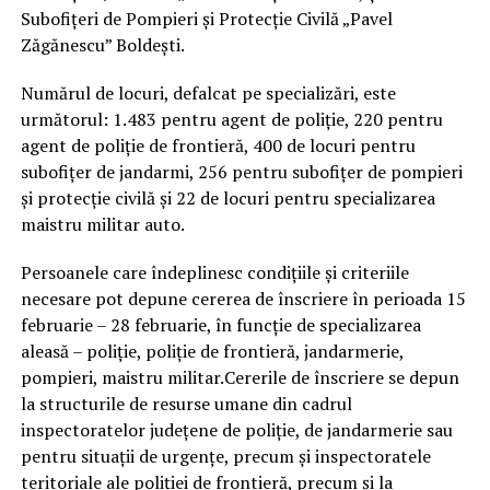
Subofițeri de Pompieri și Protecție Civilă „Pavel
Zăgănescu” Boldești.
Numărul de locuri, defalcat pe specializări, este
următorul: 1.483 pentru agent de poliție, 220 pentru
agent de poliție de frontieră, 400 de locuri pentru
subofițer de jandarmi, 256 pentru subofițer de pompieri
și protecție civilă și 22 de locuri pentru specializarea
maistru militar auto.
Persoanele care îndeplinesc condițiile și criteriile
necesare pot depune cererea de înscriere în perioada 15
februarie – 28 februarie, în funcție de specializarea
aleasă – poliție, poliție de frontieră, jandarmerie,
pompieri, maistru militar.Cererile de înscriere se depun
la structurile de resurse umane din cadrul
inspectoratelor județene de poliție, de jandarmerie sau
pentru situații de urgențe, precum și inspectoratele
teritoriale ale poliției de frontieră, precum și la