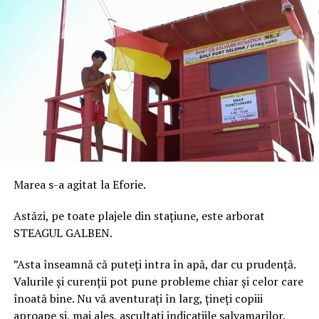
Marea s-a agitat la Eforie.
Astăzi, pe toate plajele din stațiune, este arborat
STEAGUL GALBEN.
”Asta înseamnă că puteți intra în apă, dar cu prudență.
Valurile și curenții pot pune probleme chiar și celor care
înoată bine. Nu vă aventurați în larg, țineți copiii
aproape și, mai ales, ascultați indicațiile salvamarilor.