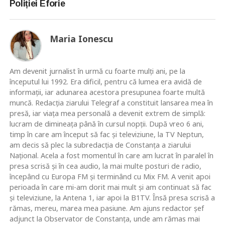
Poliției Eforie
Maria Ionescu
Am devenit jurnalist în urmă cu foarte mulţi ani, pe la
începutul lui 1992. Era dificil, pentru că lumea era avidă de
informaţii, iar adunarea acestora presupunea foarte multă
muncă. Redacţia ziarului Telegraf a constituit lansarea mea în
presă, iar viaţa mea personală a devenit extrem de simplă:
lucram de dimineaţa până în cursul nopţii. După vreo 6 ani,
timp în care am început să fac şi televiziune, la TV Neptun,
am decis să plec la subredacţia de Constanţa a ziarului
Naţional. Acela a fost momentul în care am lucrat în paralel în
presa scrisă şi în cea audio, la mai multe posturi de radio,
începând cu Europa FM şi terminând cu Mix FM. A venit apoi
perioada în care mi-am dorit mai mult şi am continuat să fac
şi televiziune, la Antena 1, iar apoi la B1TV. Însă presa scrisă a
rămas, mereu, marea mea pasiune. Am ajuns redactor şef
adjunct la Observator de Constanţa, unde am rămas mai