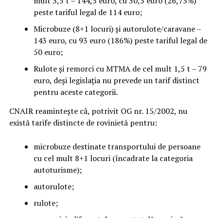
mult 3,5 t – 144,5 euro, cu 30,5 euro (26,75%)
peste tariful legal de 114 euro;
Microbuze (8+1 locuri) și autorulote/caravane –
143 euro, cu 93 euro (186%) peste tariful legal de
50 euro;
Rulote și remorci cu MTMA de cel mult 1,5 t – 79
euro, deși legislația nu prevede un tarif distinct
pentru aceste categorii.
CNAIR reamintește că, potrivit OG nr. 15/2002, nu
există tarife distincte de rovinietă pentru:
microbuze destinate transportului de persoane
cu cel mult 8+1 locuri (încadrate la categoria
autoturisme);
autorulote;
rulote;