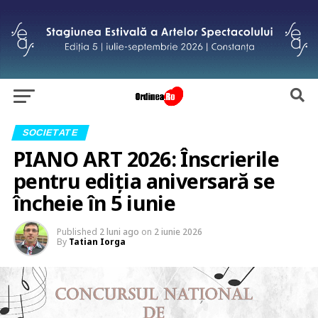
SOCIETATE
PIANO ART 2026: Înscrierile
pentru ediția aniversară se
încheie în 5 iunie
Published
2 luni ago
on
2 iunie 2026
By
Tatian Iorga