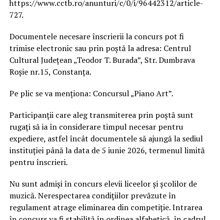
https://www.cctb.ro/anunturi/c/0/i/96442312/article-
727.
Documentele necesare înscrierii la concurs pot fi
trimise electronic sau prin poștă la adresa: Centrul
Cultural Județean „Teodor T. Burada”, Str. Dumbrava
Roșie nr.15, Constanța.
Pe plic se va menționa: Concursul „Piano Art”.
Participanții care aleg transmiterea prin poștă sunt
rugați să ia în considerare timpul necesar pentru
expediere, astfel încât documentele să ajungă la sediul
instituției până la data de 5 iunie 2026, termenul limită
pentru înscrieri.
Nu sunt admiși în concurs elevii liceelor și școlilor de
muzică. Nerespectarea condițiilor prevăzute în
regulament atrage eliminarea din competiție. Intrarea
în concurs va fi stabilită în ordinea alfabetică, în cadrul