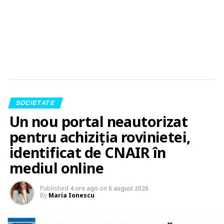
SOCIETATE
Un nou portal neautorizat
pentru achiziția rovinietei,
identificat de CNAIR în
mediul online
Published
4 ore ago
on
6 august 2026
By
Maria Ionescu