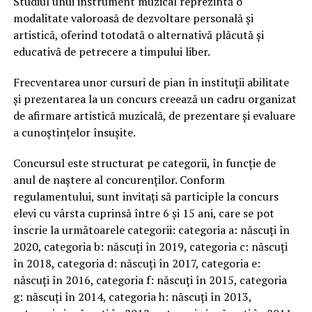
Studiul unui instrument muzical reprezintă o
modalitate valoroasă de dezvoltare personală și
artistică, oferind totodată o alternativă plăcută și
educativă de petrecere a timpului liber.
Frecventarea unor cursuri de pian în instituții abilitate
și prezentarea la un concurs creează un cadru organizat
de afirmare artistică muzicală, de prezentare și evaluare
a cunoștințelor însușite.
Concursul este structurat pe categorii, în funcție de
anul de naștere al concurenților. Conform
regulamentului, sunt invitați să participle la concurs
elevi cu vârsta cuprinsă între 6 și 15 ani, care se pot
înscrie la următoarele categorii: categoria a: născuți în
2020, categoria b: născuți în 2019, categoria c: născuți
în 2018, categoria d: născuți în 2017, categoria e:
născuți în 2016, categoria f: născuți în 2015, categoria
g: născuți în 2014, categoria h: născuți în 2013,