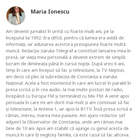
Maria Ionescu
Am devenit jurnalist în urmă cu foarte mulţi ani, pe la
începutul lui 1992. Era dificil, pentru că lumea era avidă de
informaţii, iar adunarea acestora presupunea foarte multă
muncă. Redacţia ziarului Telegraf a constituit lansarea mea în
presă, iar viaţa mea personală a devenit extrem de simplă:
lucram de dimineaţa până în cursul nopţii. După vreo 6 ani,
timp în care am început să fac şi televiziune, la TV Neptun,
am decis să plec la subredacţia de Constanţa a ziarului
Naţional. Acela a fost momentul în care am lucrat în paralel în
presa scrisă şi în cea audio, la mai multe posturi de radio,
începând cu Europa FM şi terminând cu Mix FM. A venit apoi
perioada în care mi-am dorit mai mult şi am continuat să fac
şi televiziune, la Antena 1, iar apoi la B1TV. Însă presa scrisă a
rămas, mereu, marea mea pasiune. Am ajuns redactor şef
adjunct la Observator de Constanţa, unde am rămas mai
bine de 10 ani. Apoi am stabilit că ajunge cu genul acesta de
muncă în care îţi neglizeji familia, că este cazul să fac altceva.