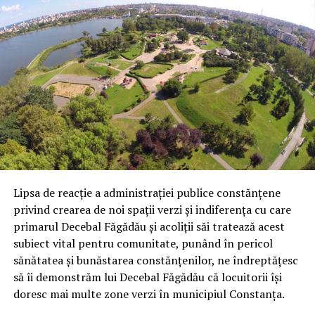
Lipsa de reacție a administrației publice constănțene
privind crearea de noi spații verzi și indiferența cu care
primarul Decebal Făgădău și acoliții săi tratează acest
subiect vital pentru comunitate, punând în pericol
sănătatea și bunăstarea constănțenilor, ne îndreptățesc
să îi demonstrăm lui Decebal Făgădău că locuitorii își
doresc mai multe zone verzi în municipiul Constanța.