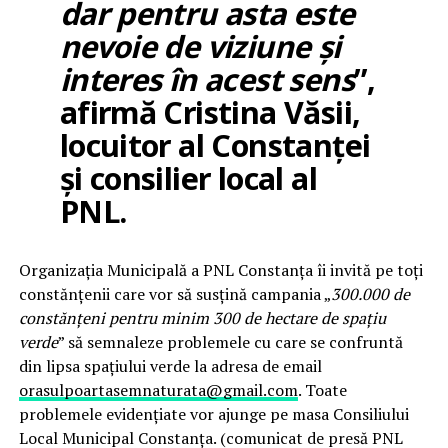
dar pentru asta este
nevoie de viziune și
interes în acest sens
”,
afirmă Cristina Văsii,
locuitor al Constanței
și consilier local al
PNL.
Organizația Municipală a PNL Constanța îi invită pe toți
constănțenii care vor să susțină campania „
300.000 de
constănțeni pentru minim 300 de hectare de spațiu
verde
” să semnaleze problemele cu care se confruntă
din lipsa spațiului verde la adresa de email
orasulpoartasemnaturata@gmail.com
. Toate
problemele evidențiate vor ajunge pe masa Consiliului
Local Municipal Constanța. (comunicat de presă PNL