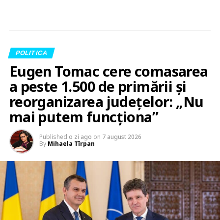
POLITICA
Eugen Tomac cere comasarea
a peste 1.500 de primării și
reorganizarea județelor: „Nu
mai putem funcționa”
Published
o zi ago
on
7 august 2026
By
Mihaela Tîrpan