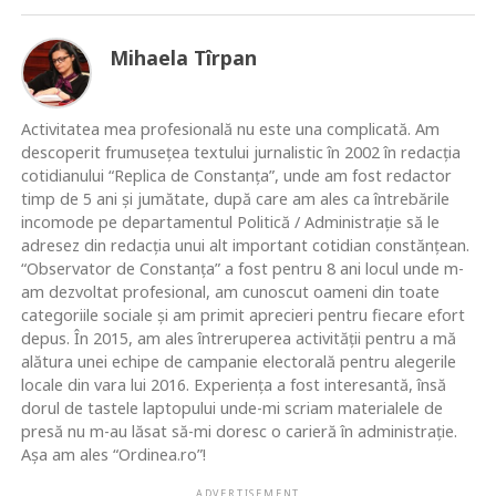
Mihaela Tîrpan
Activitatea mea profesională nu este una complicată. Am
descoperit frumusețea textului jurnalistic în 2002 în redacția
cotidianului “Replica de Constanța”, unde am fost redactor
timp de 5 ani și jumătate, după care am ales ca întrebările
incomode pe departamentul Politică / Administrație să le
adresez din redacția unui alt important cotidian constănțean.
“Observator de Constanța” a fost pentru 8 ani locul unde m-
am dezvoltat profesional, am cunoscut oameni din toate
categoriile sociale și am primit aprecieri pentru fiecare efort
depus. În 2015, am ales întreruperea activității pentru a mă
alătura unei echipe de campanie electorală pentru alegerile
locale din vara lui 2016. Experiența a fost interesantă, însă
dorul de tastele laptopului unde-mi scriam materialele de
presă nu m-au lăsat să-mi doresc o carieră în administrație.
Așa am ales “Ordinea.ro”!
ADVERTISEMENT