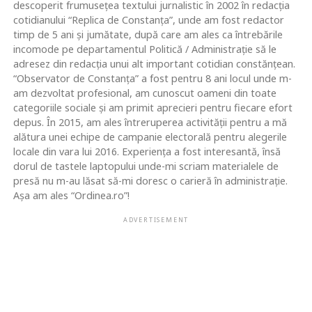
descoperit frumusețea textului jurnalistic în 2002 în redacția
cotidianului “Replica de Constanța”, unde am fost redactor
timp de 5 ani și jumătate, după care am ales ca întrebările
incomode pe departamentul Politică / Administrație să le
adresez din redacția unui alt important cotidian constănțean.
“Observator de Constanța” a fost pentru 8 ani locul unde m-
am dezvoltat profesional, am cunoscut oameni din toate
categoriile sociale și am primit aprecieri pentru fiecare efort
depus. În 2015, am ales întreruperea activității pentru a mă
alătura unei echipe de campanie electorală pentru alegerile
locale din vara lui 2016. Experiența a fost interesantă, însă
dorul de tastele laptopului unde-mi scriam materialele de
presă nu m-au lăsat să-mi doresc o carieră în administrație.
Așa am ales “Ordinea.ro”!
ADVERTISEMENT