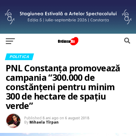
POLITICA
PNL Constanța promovează
campania “300.000 de
constănțeni pentru minim
300 de hectare de spațiu
verde”
Published
8 ani ago
on
6 august 2018
By
Mihaela Tîrpan