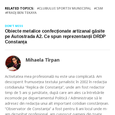
RELATED TOPICS:
CLUBULUI SPORTIV MUNICIPAL
CSM
FRADJ BEN TEKAYA
DON'T MISS
Obiecte metalice confecționate artizanal găsite
pe Autostrada A2. Ce spun reprezentanții DRDP
Constanța
Mihaela Tîrpan
Activitatea mea profesională nu este una complicată. Am
descoperit frumusețea textului jurnalistic în 2002 în redacția
cotidianului “Replica de Constanța”, unde am fost redactor
timp de 5 ani și jumătate, după care am ales ca întrebările
incomode pe departamentul Politică / Administrație să le
adresez din redacția unui alt important cotidian constănțean.
“Observator de Constanța” a fost pentru 8 ani locul unde m-
am dezvoltat profesional, am cunoscut oameni din toate