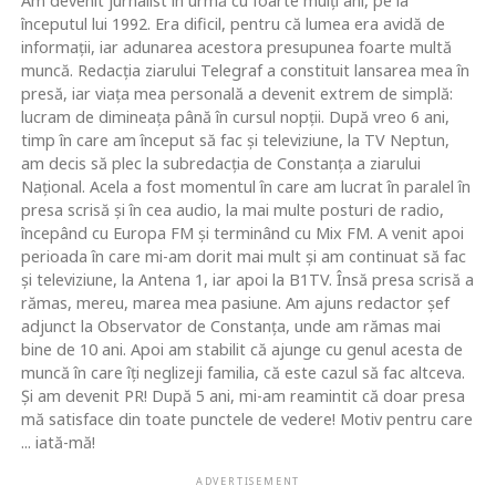
Am devenit jurnalist în urmă cu foarte mulţi ani, pe la
începutul lui 1992. Era dificil, pentru că lumea era avidă de
informaţii, iar adunarea acestora presupunea foarte multă
muncă. Redacţia ziarului Telegraf a constituit lansarea mea în
presă, iar viaţa mea personală a devenit extrem de simplă:
lucram de dimineaţa până în cursul nopţii. După vreo 6 ani,
timp în care am început să fac şi televiziune, la TV Neptun,
am decis să plec la subredacţia de Constanţa a ziarului
Naţional. Acela a fost momentul în care am lucrat în paralel în
presa scrisă şi în cea audio, la mai multe posturi de radio,
începând cu Europa FM şi terminând cu Mix FM. A venit apoi
perioada în care mi-am dorit mai mult şi am continuat să fac
şi televiziune, la Antena 1, iar apoi la B1TV. Însă presa scrisă a
rămas, mereu, marea mea pasiune. Am ajuns redactor şef
adjunct la Observator de Constanţa, unde am rămas mai
bine de 10 ani. Apoi am stabilit că ajunge cu genul acesta de
muncă în care îţi neglizeji familia, că este cazul să fac altceva.
Şi am devenit PR! După 5 ani, mi-am reamintit că doar presa
mă satisface din toate punctele de vedere! Motiv pentru care
... iată-mă!
ADVERTISEMENT