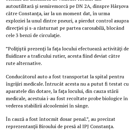
autoutilitară și semiremorcă pe DN 2A, dinspre Hârșova
către Constanța, iar la un moment dat, în urma
exploziei la unul dintre pneuri, a pierdut control asupra
direcției și s-a răsturnat pe partea carosabilă, blocând
cele 3 benzi de circulație.
”Polițiștii prezenți la fața locului efectuează activități de
fluidizare a traficului rutier, acesta fiind deviat către
rute alternative.
Conducătorul auto a fost transportat la spital pentru
îngrijiri medicale. Întrucât acesta nu a putut fi testat cu
aparatele din dotare, la fața locului, din cauza stării
medicale, acestuia i-au fost recoltate probe biologice în
vederea stabilirii alcoolemiei în sânge.
În cauză a fost întocmit dosar penal.”, au precizat
reprezentanții Biroului de presă al IPJ Constanța.