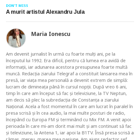
DON'T MISS
A murit artistul Alexandru Jula
Maria Ionescu
Am devenit jurnalist în urmă cu foarte mulţi ani, pe la
începutul lui 1992. Era dificil, pentru că lumea era avidă de
informaţii, iar adunarea acestora presupunea foarte multă
muncă. Redacţia ziarului Telegraf a constituit lansarea mea în
presă, iar viaţa mea personală a devenit extrem de simplă:
lucram de dimineaţa până în cursul nopţii. După vreo 6 ani,
timp în care am început să fac şi televiziune, la TV Neptun,
am decis să plec la subredacţia de Constanţa a ziarului
Naţional. Acela a fost momentul în care am lucrat în paralel în
presa scrisă şi în cea audio, la mai multe posturi de radio,
începând cu Europa FM şi terminând cu Mix FM. A venit apoi
perioada în care mi-am dorit mai mult şi am continuat să fac
şi televiziune, la Antena 1, iar apoi la B1TV. Însă presa scrisă a
rămas, mereu, marea mea pasiune. Am ajuns redactor şef