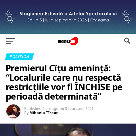
POLITICA
Premierul Cîțu amenință:
“Localurile care nu respectă
restricțiile vor fi ÎNCHISE pe
perioadă determinată”
Published
6 ani ago
on
3 februarie 2021
By
Mihaela Tîrpan