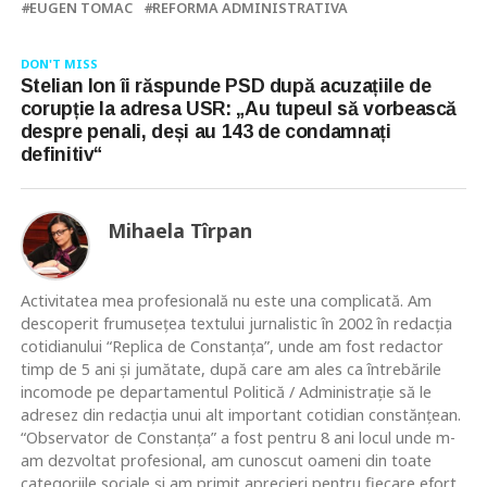
EUGEN TOMAC
REFORMA ADMINISTRATIVA
DON'T MISS
Stelian Ion îi răspunde PSD după acuzațiile de
corupție la adresa USR: „Au tupeul să vorbească
despre penali, deși au 143 de condamnați
definitiv“
Mihaela Tîrpan
Activitatea mea profesională nu este una complicată. Am
descoperit frumusețea textului jurnalistic în 2002 în redacția
cotidianului “Replica de Constanța”, unde am fost redactor
timp de 5 ani și jumătate, după care am ales ca întrebările
incomode pe departamentul Politică / Administrație să le
adresez din redacția unui alt important cotidian constănțean.
“Observator de Constanța” a fost pentru 8 ani locul unde m-
am dezvoltat profesional, am cunoscut oameni din toate
categoriile sociale și am primit aprecieri pentru fiecare efort