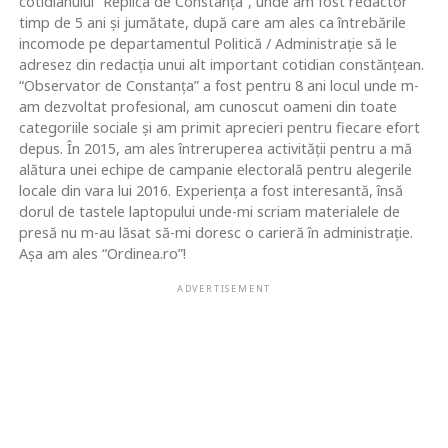
cotidianului “Replica de Constanța”, unde am fost redactor
timp de 5 ani și jumătate, după care am ales ca întrebările
incomode pe departamentul Politică / Administrație să le
adresez din redacția unui alt important cotidian constănțean.
“Observator de Constanța” a fost pentru 8 ani locul unde m-
am dezvoltat profesional, am cunoscut oameni din toate
categoriile sociale și am primit aprecieri pentru fiecare efort
depus. În 2015, am ales întreruperea activității pentru a mă
alătura unei echipe de campanie electorală pentru alegerile
locale din vara lui 2016. Experiența a fost interesantă, însă
dorul de tastele laptopului unde-mi scriam materialele de
presă nu m-au lăsat să-mi doresc o carieră în administrație.
Așa am ales “Ordinea.ro”!
ADVERTISEMENT