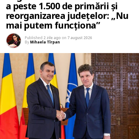
a peste 1.500 de primării și
reorganizarea județelor: „Nu
mai putem funcționa”
Published
2 zile ago
on
7 august 2026
By
Mihaela Tîrpan