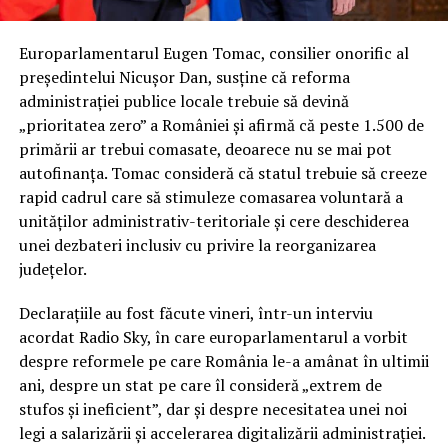
Europarlamentarul Eugen Tomac, consilier onorific al
președintelui Nicușor Dan, susține că reforma
administrației publice locale trebuie să devină
„prioritatea zero” a României și afirmă că peste 1.500 de
primării ar trebui comasate, deoarece nu se mai pot
autofinanța. Tomac consideră că statul trebuie să creeze
rapid cadrul care să stimuleze comasarea voluntară a
unităților administrativ-teritoriale și cere deschiderea
unei dezbateri inclusiv cu privire la reorganizarea
județelor.
Declarațiile au fost făcute vineri, într-un interviu
acordat Radio Sky, în care europarlamentarul a vorbit
despre reformele pe care România le-a amânat în ultimii
ani, despre un stat pe care îl consideră „extrem de
stufos și ineficient”, dar și despre necesitatea unei noi
legi a salarizării și accelerarea digitalizării administrației.