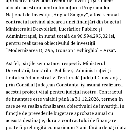
aprobarea listei obiectivelor de investiții și sumele
alocate acestora pentru finanțarea Programului
Național de Investiții „Anghel Saligny”, a fost semnat
contractul privind alocarea unei finanțări din bugetul
Ministerului Dezvoltării, Lucrărilor Publice și
Administrației, în sumă totală de 96.594.295,02 lei,
pentru realizarea obiectivului de investiții
“Modernizarea DJ 393, tronson Techirghiol – Arsa”.
Astfel, părțile semnatare, respectiv Ministerul
Dezvoltării, Lucrărilor Publice și Administrației și
Unitatea Administrativ-Teritorială Județul Constanța,
prin Consiliul Județean Constanța, își asumă realizarea
acestui proiect vital pentru județul nostru. Contractul
de finanțare este valabil până la 31.12.2026, termen în
care se va realiza finalizarea obiectivului de investiții. În
funcție de prevederile bugetare aprobate anual cu
această destinație, durata contractului de finanțare
poate fi prelungită cu maximum 2 ani, fără a depăși data