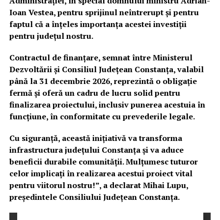
Administrației, în special domnului ministru Adrian-
Ioan Vestea, pentru sprijinul neîntrerupt și pentru
faptul că a înțeles importanța acestei investiții
pentru județul nostru.
Contractul de finanțare, semnat între Ministerul
Dezvoltării și Consiliul Județean Constanța, valabil
până la 31 decembrie 2026, reprezintă o obligație
fermă și oferă un cadru de lucru solid pentru
finalizarea proiectului, inclusiv punerea acestuia în
funcțiune, în conformitate cu prevederile legale.
Cu siguranță, această inițiativă va transforma
infrastructura județului Constanța și va aduce
beneficii durabile comunității. Mulțumesc tuturor
celor implicați în realizarea acestui proiect vital
pentru viitorul nostru!”, a declarat Mihai Lupu,
președintele Consiliului Județean Constanța.