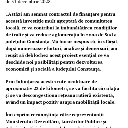
de 31 decembrie 2028.
„Astăzi am semnat contractul de finanțare pentru
această investiție mult așteptată de comunitatea
locală, ce va contribui la îmbunătățirea condițiilor
de trafic și va reduce aglomerația în zona de Sud a
județului Constanța. Mă bucur nespus că, în sfârșit,
după numeroase eforturi, analize și demersuri, am
reușit să deblochez acest proiect esențial ce va
deschide noi posibilități pentru dezvoltarea
economică și socială a județului Constanța.
Prin înființarea acestei rute ocolitoare de
aproximativ 23 de kilometri, se va facilita circulația
și se va descongestiona rețeaua rutieră existentă,
având un impact pozitiv asupra mobilității locale.
Îmi exprim recunoștința către reprezentanții
Ministerului Dezvoltării, Lucrărilor Publice și