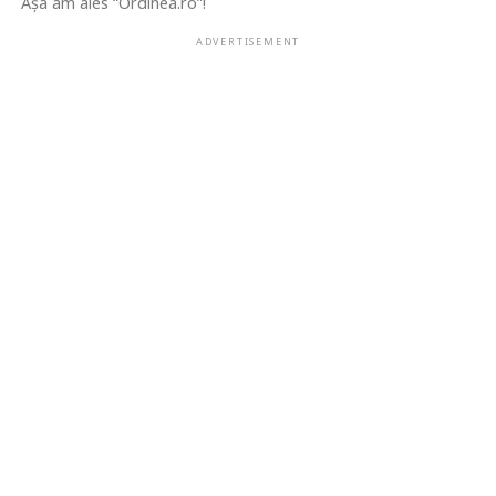
Așa am ales “Ordinea.ro”!
ADVERTISEMENT