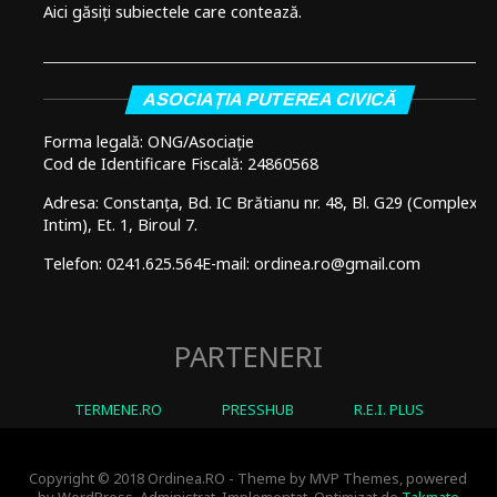
Aici găsiți subiectele care contează.
ASOCIAȚIA PUTEREA CIVICĂ
Forma legală: ONG/Asociație
Cod de Identificare Fiscală: 24860568
Adresa: Constanța, Bd. IC Brătianu nr. 48, Bl. G29 (Complex
Intim), Et. 1, Biroul 7.
Telefon: 0241.625.564
E-mail: ordinea.ro@gmail.com
PARTENERI
TERMENE.RO
PRESSHUB
R.E.I. PLUS
Copyright © 2018 Ordinea.RO - Theme by MVP Themes, powered