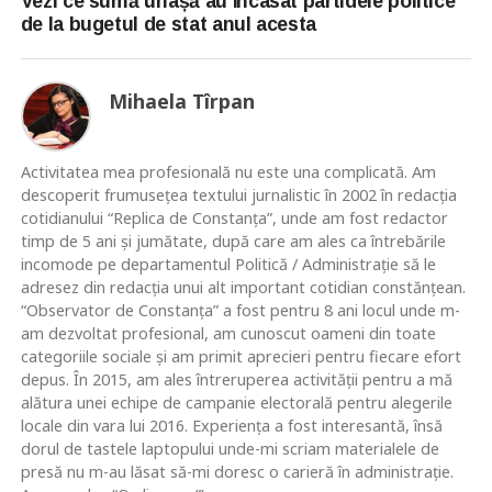
Vezi ce sumă uriașă au încasat partidele politice
de la bugetul de stat anul acesta
Mihaela Tîrpan
Activitatea mea profesională nu este una complicată. Am
descoperit frumusețea textului jurnalistic în 2002 în redacția
cotidianului “Replica de Constanța”, unde am fost redactor
timp de 5 ani și jumătate, după care am ales ca întrebările
incomode pe departamentul Politică / Administrație să le
adresez din redacția unui alt important cotidian constănțean.
“Observator de Constanța” a fost pentru 8 ani locul unde m-
am dezvoltat profesional, am cunoscut oameni din toate
categoriile sociale și am primit aprecieri pentru fiecare efort
depus. În 2015, am ales întreruperea activității pentru a mă
alătura unei echipe de campanie electorală pentru alegerile
locale din vara lui 2016. Experiența a fost interesantă, însă
dorul de tastele laptopului unde-mi scriam materialele de
presă nu m-au lăsat să-mi doresc o carieră în administrație.