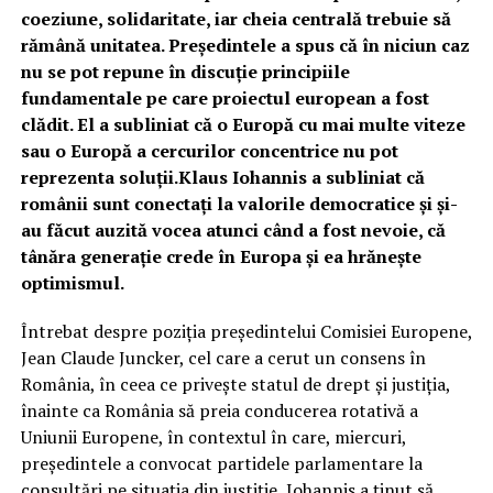
coeziune, solidaritate, iar cheia centrală trebuie să
rămână unitatea. Preşedintele a spus că în niciun caz
nu se pot repune în discuţie principiile
fundamentale pe care proiectul european a fost
clădit. El a subliniat că o Europă cu mai multe viteze
sau o Europă a cercurilor concentrice nu pot
reprezenta soluţii.Klaus Iohannis a subliniat că
românii sunt conectaţi la valorile democratice şi şi-
au făcut auzită vocea atunci când a fost nevoie, că
tânăra generaţie crede în Europa şi ea hrăneşte
optimismul.
Întrebat despre poziția președintelui Comisiei Europene,
Jean Claude Juncker, cel care a cerut un consens în
România, în ceea ce privește statul de drept și justiția,
înainte ca România să preia conducerea rotativă a
Uniunii Europene, în contextul în care, miercuri,
președintele a convocat partidele parlamentare la
consultări pe situația din justiție, Iohannis a ținut să