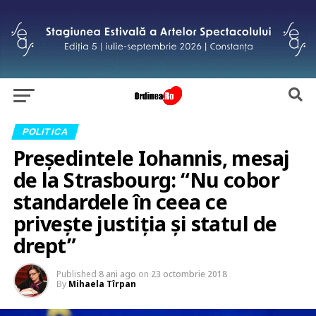
POLITICA
Președintele Iohannis, mesaj
de la Strasbourg: “Nu cobor
standardele în ceea ce
privește justiția și statul de
drept”
Published
8 ani ago
on
23 octombrie 2018
By
Mihaela Tîrpan