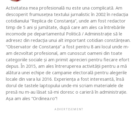
Activitatea mea profesională nu este una complicată. Am
descoperit frumusețea textului jurnalistic în 2002 în redacția
cotidianului “Replica de Constanța”, unde am fost redactor
timp de 5 ani și jumătate, după care am ales ca întrebările
incomode pe departamentul Politică / Administrație să le
adresez din redacția unui alt important cotidian constănțean.
“Observator de Constanța” a fost pentru 8 ani locul unde m-
am dezvoltat profesional, am cunoscut oameni din toate
categoriile sociale și am primit aprecieri pentru fiecare efort
depus. În 2015, am ales întreruperea activității pentru a mă
alătura unei echipe de campanie electorală pentru alegerile
locale din vara lui 2016. Experiența a fost interesantă, însă
dorul de tastele laptopului unde-mi scriam materialele de
presă nu m-au lăsat să-mi doresc o carieră în administrație.
Așa am ales “Ordinea.ro”!
ADVERTISEMENT