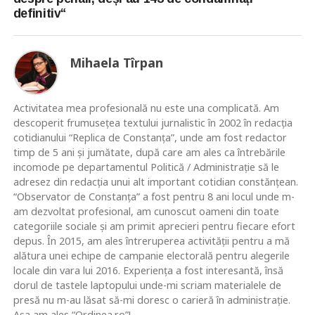
definitiv“
Mihaela Tîrpan
Activitatea mea profesională nu este una complicată. Am
descoperit frumusețea textului jurnalistic în 2002 în redacția
cotidianului “Replica de Constanța”, unde am fost redactor
timp de 5 ani și jumătate, după care am ales ca întrebările
incomode pe departamentul Politică / Administrație să le
adresez din redacția unui alt important cotidian constănțean.
“Observator de Constanța” a fost pentru 8 ani locul unde m-
am dezvoltat profesional, am cunoscut oameni din toate
categoriile sociale și am primit aprecieri pentru fiecare efort
depus. În 2015, am ales întreruperea activității pentru a mă
alătura unei echipe de campanie electorală pentru alegerile
locale din vara lui 2016. Experiența a fost interesantă, însă
dorul de tastele laptopului unde-mi scriam materialele de
presă nu m-au lăsat să-mi doresc o carieră în administrație.
Așa am ales “Ordinea.ro”!