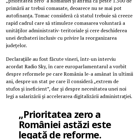
„prioritatea zero” a României și afirmă că peste 1.500 de
primării ar trebui comasate, deoarece nu se mai pot
autofinanța. Tomac consideră că statul trebuie să creeze
rapid cadrul care să stimuleze comasarea voluntară a
unităților administrativ-teritoriale și cere deschiderea
unei dezbateri inclusiv cu privire la reorganizarea
județelor.
Declarațiile au fost făcute vineri, într-un interviu
acordat Radio Sky, în care europarlamentarul a vorbit
despre reformele pe care România le-a amânat în ultimii
ani, despre un stat pe care îl consideră „extrem de
stufos și ineficient”, dar și despre necesitatea unei noi
legi a salarizării și accelerarea digitalizării administrației.
„Prioritatea zero a
României astăzi este
legată de reforme.