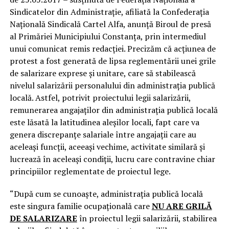
Sindicatelor din Administraţie, afiliată la Confederaţia
Naţională Sindicală Cartel Alfa, anunță Biroul de presă
al Primăriei Municipiului Constanța, prin intermediul
unui comunicat remis redacției. Precizăm că acțiunea de
protest a fost generată de lipsa reglementării unei grile
de salarizare exprese și unitare, care să stabilească
nivelul salarizării personalului din administrația publică
locală. Astfel, potrivit proiectului legii salarizării,
remunerarea angajaților din administrația publică locală
este lăsată la latitudinea aleșilor locali, fapt care va
genera discrepanțe salariale între angajații care au
aceleași funcții, aceeași vechime, activitate similară și
lucrează în aceleași condiții, lucru care contravine chiar
principiilor reglementate de proiectul lege.
“După cum se cunoaște, administrația publică locală
este singura familie ocupațională care
NU ARE GRIL
Ă
DE SALARIZARE
în proiectul legii salarizării, stabilirea