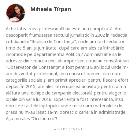
Mihaela Tîrpan
Activitatea mea profesională nu este una complicată. Am
descoperit frumusețea textului jurnalistic în 2002 în redacția
cotidianului “Replica de Constanța”, unde am fost redactor
timp de 5 ani și jumătate, după care am ales ca întrebările
incomode pe departamentul Politică / Administrație să le
adresez din redacția unui alt important cotidian constănțean.
“Observator de Constanța” a fost pentru 8 ani locul unde m-
am dezvoltat profesional, am cunoscut oameni din toate
categoriile sociale și am primit aprecieri pentru fiecare efort
depus. În 2015, am ales întreruperea activității pentru a mă
alătura unei echipe de campanie electorală pentru alegerile
locale din vara lui 2016. Experiența a fost interesantă, însă
dorul de tastele laptopului unde-mi scriam materialele de
presă nu m-au lăsat să-mi doresc o carieră în administrație.
Așa am ales “Ordinea.ro”!
ADVERTISEMENT