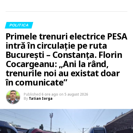
POLITICA
Primele trenuri electrice PESA
intră în circulație pe ruta
București – Constanța. Florin
Cocargeanu: „Ani la rând,
trenurile noi au existat doar
în comunicate”
Published
6 ore ago
on
5 august 2026
By
Tatian Iorga