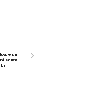
aloare de
onfiscate
 la