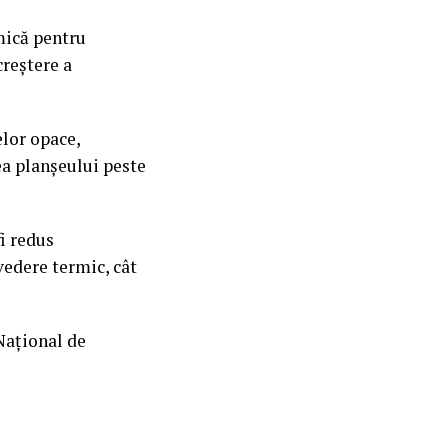
rmică pentru
creștere a
elor opace,
ea planșeului peste
i redus
vedere termic, cât
Național de