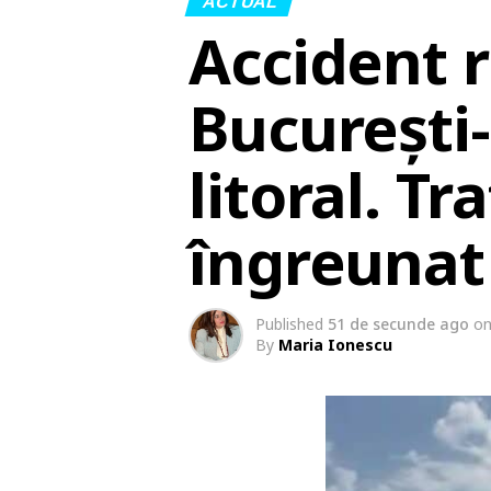
ACTUAL
Accident 
București
litoral. Tr
îngreunat
Published
51 de secunde ago
o
By
Maria Ionescu