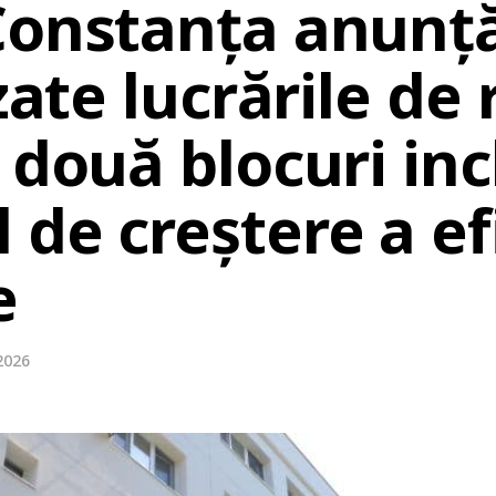
Constanța anunță
zate lucrările de 
 două blocuri inc
de creștere a ef
e
2026