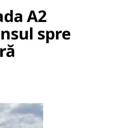
ada A2
nsul spre
ară