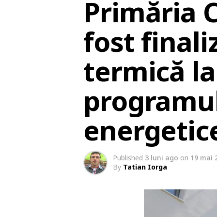
Primăria 
fost finali
termică la
programul 
energetic
Published
3 luni ago
on
19 mai 
By
Tatian Iorga