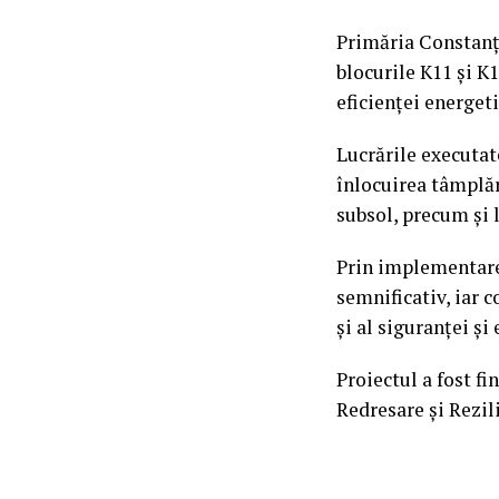
Primăria Constanța
blocurile K11 și K1
eficienței energeti
Lucrările executat
înlocuirea tâmplăr
subsol, precum și l
Prin implementarea
semnificativ, iar c
și al siguranței și 
Proiectul a fost f
Redresare și Rezil