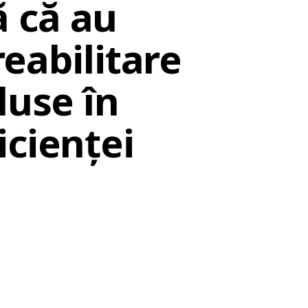
 că au
reabilitare
luse în
icienței