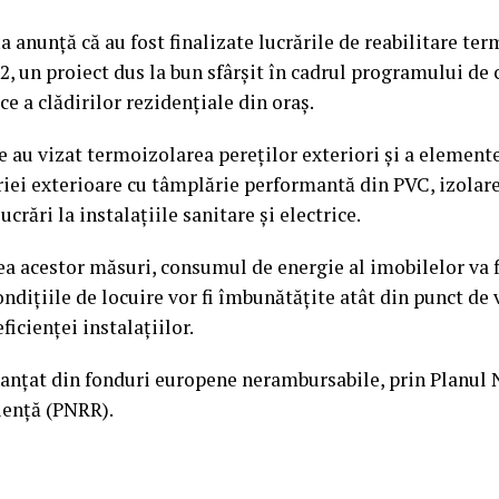
 anunță că au fost finalizate lucrările de reabilitare te
2, un proiect dus la bun sfârșit în cadrul programului de 
ce a clădirilor rezidențiale din oraș.
e au vizat termoizolarea pereților exteriori și a element
iei exterioare cu tâmplărie performantă din PVC, izolar
ucrări la instalațiile sanitare și electrice.
 acestor măsuri, consumul de energie al imobilelor va f
ondițiile de locuire vor fi îmbunătățite atât din punct de 
eficienței instalațiilor.
inanțat din fonduri europene nerambursabile, prin Planul 
iență (PNRR).