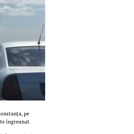
Constanța, pe
ste îngreunat.