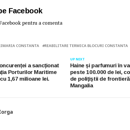
 pe Facebook
 Facebook pentru a comenta
RIMARIA CONSTANTA
REABILITARE TERMICA BLOCURI CONSTANTA
UP NEXT
Concurenței a sancționat
Haine și parfumuri în v
ția Porturilor Maritime
peste 100.000 de lei, c
u 1,67 milioane lei.
de poliţiştii de frontieră
Mangalia
Iorga