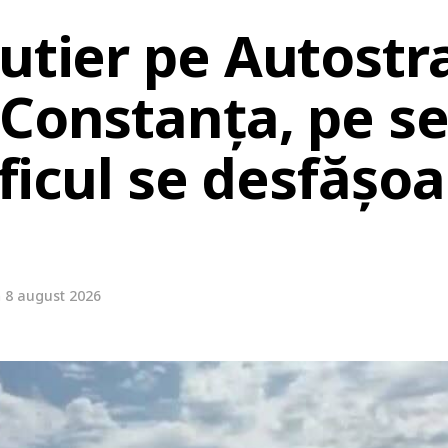
rutier pe Autostr
-Constanța, pe se
aficul se desfășo
n
8 august 2026