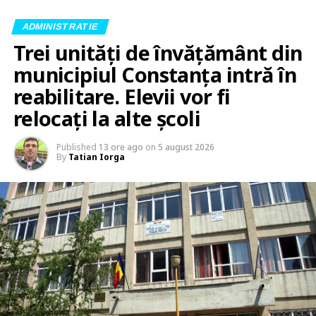
ADMINISTRATIE
Trei unități de învățământ din
municipiul Constanța intră în
reabilitare. Elevii vor fi
relocați la alte școli
Published
13 ore ago
on
5 august 2026
By
Tatian Iorga