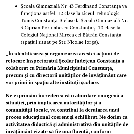
Școala Gimnazială Nr. 43 Ferdinand Constanța va
funcționa astfel: 12 clase la Liceul Tehnologic
Tomis Constanța, 3 clase la Școala Gimnazială Nr.
3 Ciprian Porumbescu Constanța și 10 clase la
Colegiul Național Mircea cel Bătrân Constanța
(spațiul situat pe Str. Nicolae Iorga).
„În identificarea și organizarea acestei acțiuni de
relocare Inspectoratul Școlar Județean Constanța a
colaborat cu Primăria Municipiului Constanța,
precum și cu directorii unităților de învățământ care
vor primi în spațiu alte instituții școlare.
Ne exprimăm încrederea că o abordare omogenă a
situației, prin implicarea autorităților și a
comunității locale, va contribui la derularea unui
proces educațional coerent și echilibrat. Ne dorim ca
activitatea didactică și administrativă din unitățile de
învățământ vizate să fie una fluentă, conform