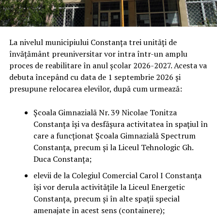
La nivelul municipiului Constanța trei unități de
învățământ preuniversitar vor intra într-un amplu
proces de reabilitare în anul școlar 2026-2027. Acesta va
debuta începând cu data de 1 septembrie 2026 și
presupune relocarea elevilor, după cum urmează:
Școala Gimnazială Nr. 39 Nicolae Tonitza
Constanța își va desfășura activitatea în spațiul în
care a funcționat Școala Gimnazială Spectrum
Constanța, precum și la Liceul Tehnologic Gh.
Duca Constanța;
elevii de la Colegiul Comercial Carol I Constanța
își vor derula activitățile la Liceul Energetic
Constanța, precum și în alte spații special
amenajate în acest sens (containere);