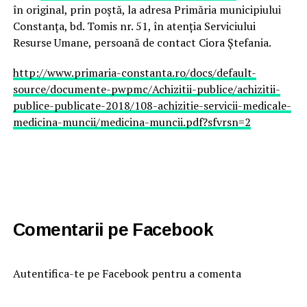
în original, prin poștă, la adresa Primăria municipiului
Constanța, bd. Tomis nr. 51, în atenția Serviciului
Resurse Umane, persoană de contact Ciora Ștefania.
http://www.primaria-constanta.ro/docs/default-
source/documente-pwpmc/Achizitii-publice/achizitii-
publice-publicate-2018/108-achizitie-servicii-medicale-
medicina-muncii/medicina-muncii.pdf?sfvrsn=2
Comentarii pe Facebook
Autentifica-te pe Facebook pentru a comenta