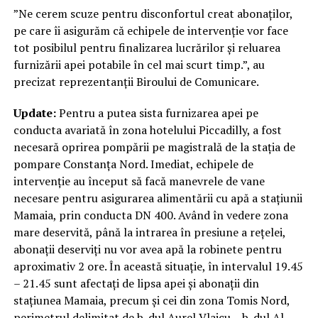
”Ne cerem scuze pentru disconfortul creat abonaților,
pe care îi asigurăm că echipele de intervenție vor face
tot posibilul pentru finalizarea lucrărilor și reluarea
furnizării apei potabile în cel mai scurt timp.”, au
precizat reprezentanții Biroului de Comunicare.
Update:
Pentru a putea sista furnizarea apei pe
conducta avariată în zona hotelului Piccadilly, a fost
necesară oprirea pompării pe magistrală de la stația de
pompare Constanța Nord. Imediat, echipele de
intervenție au început să facă manevrele de vane
necesare pentru asigurarea alimentării cu apă a stațiunii
Mamaia, prin conducta DN 400. Având în vedere zona
mare deservită, până la intrarea în presiune a rețelei,
abonații deserviți nu vor avea apă la robinete pentru
aproximativ 2 ore. În această situație, în intervalul 19.45
– 21.45 sunt afectați de lipsa apei și abonații din
stațiunea Mamaia, precum și cei din zona Tomis Nord,
perimetrul delimitat de b-dul Aurel Vlaicu – b-dul Al.