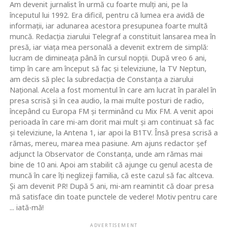
Am devenit jurnalist în urmă cu foarte mulţi ani, pe la
începutul lui 1992. Era dificil, pentru că lumea era avidă de
informaţii, iar adunarea acestora presupunea foarte multă
muncă. Redacţia ziarului Telegraf a constituit lansarea mea în
presă, iar viaţa mea personală a devenit extrem de simplă:
lucram de dimineaţa până în cursul nopţii. După vreo 6 ani,
timp în care am început să fac şi televiziune, la TV Neptun,
am decis să plec la subredacţia de Constanţa a ziarului
Naţional. Acela a fost momentul în care am lucrat în paralel în
presa scrisă şi în cea audio, la mai multe posturi de radio,
începând cu Europa FM şi terminând cu Mix FM. A venit apoi
perioada în care mi-am dorit mai mult şi am continuat să fac
şi televiziune, la Antena 1, iar apoi la B1TV. Însă presa scrisă a
rămas, mereu, marea mea pasiune. Am ajuns redactor şef
adjunct la Observator de Constanţa, unde am rămas mai
bine de 10 ani. Apoi am stabilit că ajunge cu genul acesta de
muncă în care îţi neglizeji familia, că este cazul să fac altceva.
Şi am devenit PR! După 5 ani, mi-am reamintit că doar presa
mă satisface din toate punctele de vedere! Motiv pentru care
... iată-mă!
ADVERTISEMENT