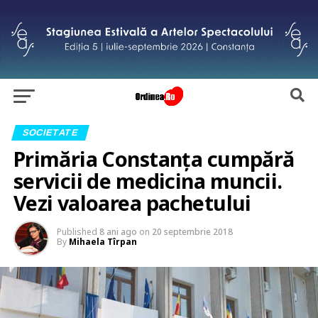
SOCIETATE
Primăria Constanța cumpără
servicii de medicina muncii.
Vezi valoarea pachetului
Published
8 ani ago
on
20 septembrie 2018
By
Mihaela Tîrpan