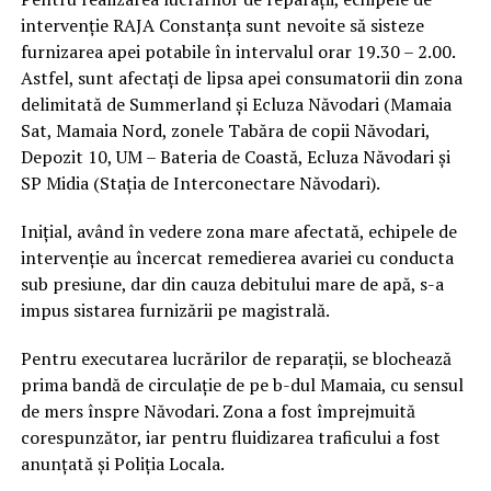
intervenție RAJA Constanța sunt nevoite să sisteze
furnizarea apei potabile în intervalul orar 19.30 – 2.00.
Astfel, sunt afectați de lipsa apei consumatorii din zona
delimitată de Summerland și Ecluza Năvodari (Mamaia
Sat, Mamaia Nord, zonele Tabăra de copii Năvodari,
Depozit 10, UM – Bateria de Coastă, Ecluza Năvodari și
SP Midia (Stația de Interconectare Năvodari).
Inițial, având în vedere zona mare afectată, echipele de
intervenție au încercat remedierea avariei cu conducta
sub presiune, dar din cauza debitului mare de apă, s-a
impus sistarea furnizării pe magistrală.
Pentru executarea lucrărilor de reparații, se blochează
prima bandă de circulație de pe b-dul Mamaia, cu sensul
de mers înspre Năvodari. Zona a fost împrejmuită
corespunzător, iar pentru fluidizarea traficului a fost
anunțată și Poliția Locala.