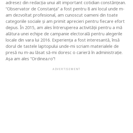
adresez din redacția unui alt important cotidian constănțean.
“Observator de Constanța” a fost pentru 8 ani locul unde m-
am dezvoltat profesional, am cunoscut oameni din toate
categoriile sociale și am primit aprecieri pentru fiecare efort
depus. În 2015, am ales întreruperea activității pentru a mă
alătura unei echipe de campanie electorală pentru alegerile
locale din vara lui 2016. Experiența a fost interesantă, însă
dorul de tastele laptopului unde-mi scriam materialele de
presă nu m-au lăsat să-mi doresc o carieră în administrație.
Așa am ales “Ordinea.ro”!
ADVERTISEMENT