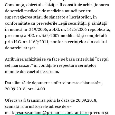
Constanța, obiectul achiziției îl constituie achiziționarea
de servicii medicale de medicina muncii pentru
supravegherea stării de sănătate a lucrătorilor, în
conformitate cu prevederile Legii securității și sănătății
în muncă nr. 319/2006, a H.G. nr. 1425/2006 republicată,
precum și a H.G. nr. 355/2007 modificată și completată
prin H.G. nr. 1169/2011, conform cerințelor din caietul
de sarcini atașat.
Atribuirea achiziției se va face pe baza criteriului “prețul
cel mai scăzut” în condițiile respectării cerințelor
minime din caietul de sarcini.
Data limită de depunere a ofertelor este chiar astăzi,
20.09.2018, ora 14.00
Oferta va fi transmisă până la data de 20.09.2018,
scanată la următoarele adrese de e-
mail:
resurse.umane@primaria-constanta.ro
precum și